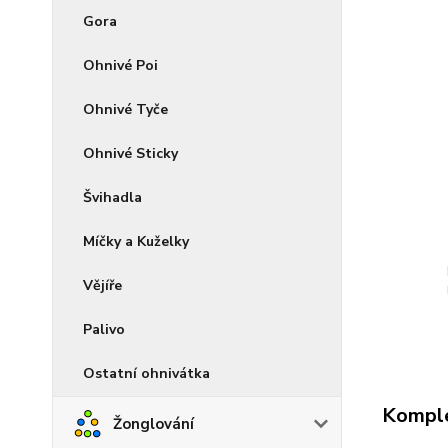
Gora
Ohnivé Poi
Ohnivé Tyče
Ohnivé Sticky
Švihadla
Míčky a Kuželky
Vějíře
Palivo
Ostatní ohnivátka
Komple
Žonglování