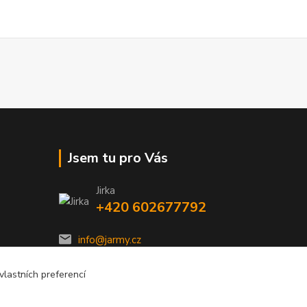
Jsem tu pro Vás
Jirka
+420 602677792
info@jarmy.cz
lastních preferencí