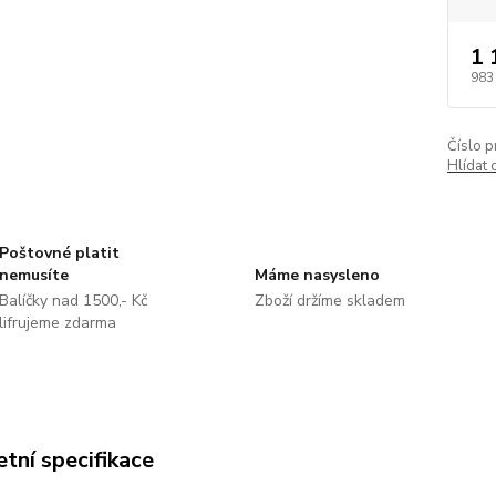
1 
983
Číslo p
Hlídat 
Poštovné platit
nemusíte
Máme nasysleno
Balíčky nad 1500,- Kč
Zboží držíme skladem
lifrujeme zdarma
tní specifikace