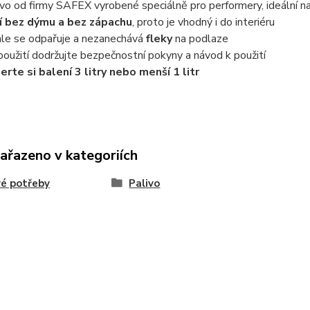
ivo od firmy SAFEX vyrobené speciálně pro performery, ideální 
í bez dýmu a bez zápachu
, proto je vhodný i do interiéru
hle se odpařuje a nezanechává
fleky
na podlaze
 použití dodržujte bezpečnostní pokyny a návod k použití
erte si balení 3 litry nebo menší 1 litr
zařazeno v kategoriích
é potřeby
Palivo