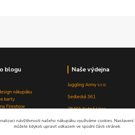
o blogu
Naše výdejna
Juggling Army s.r.o.
esign nákupáku
Sedlecká 361
e karty
 na Fireshow
28401 Kutná Hora
onalizaci návštěvnosti našeho nákupáku využíváme cookies. Nastavení v
můžete kdykoli upravit odkazem ve spodní části stránek.