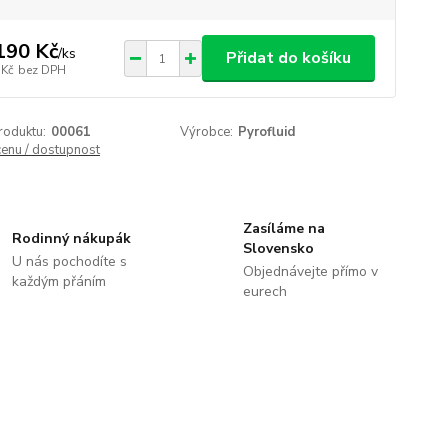
190 Kč
/
ks
Přidat do košíku
 Kč
bez DPH
roduktu:
00061
Výrobce:
Pyrofluid
cenu / dostupnost
Zasíláme na
Rodinný nákupák
Slovensko
U nás pochodíte s
Objednávejte přímo v
každým přáním
eurech