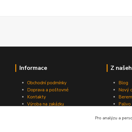
Informace
Z našeh
Obchodní podmínky
Blog
Doprava a poštovné
Nový d
Kontakty
Berem
Výroba na zakázku
Palivo
Kevlarové sedmero
Pro analýzu a pers