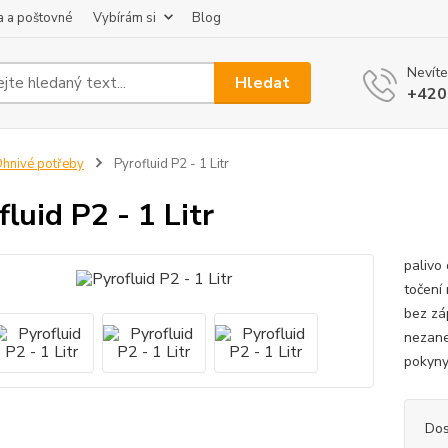
 a poštovné
Vybírám si
Blog
Nevíte
Hledat
+420
hnivé potřeby
Pyrofluid P2 - 1 Litr
fluid P2 - 1 Litr
palivo
točení
bez zá
nezane
pokyny 
Dos