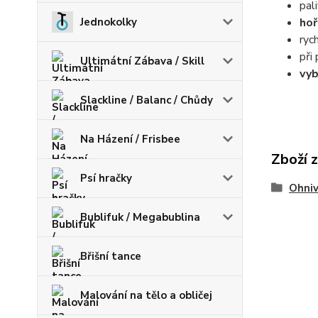
pal
Jednokolky
hoř
ryc
při
Ultimátní Zábava / Skill
vyb
Slackline / Balanc / Chůdy
Na Házení / Frisbee
Zboží 
Psí hračky
Ohniv
Bublifuk / Megabublina
Břišní tance
Malování na tělo a obličej