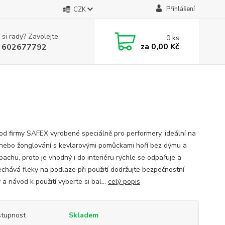
Přihlášení
CZK
 si rady? Zavolejte.
0
ks
za
0,00 Kč
 602677792
 od firmy SAFEX vyrobené speciálně pro performery, ideální na
 nebo žonglování s kevlarovými pomůckami hoří bez dýmu a
pachu, proto je vhodný i do interiéru rychle se odpařuje a
chává fleky na podlaze při použití dodržujte bezpečnostní
a návod k použití vyberte si bal...
celý popis
tupnost
Skladem