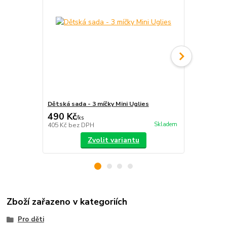
Dětská sada - 3 míčky Mini Uglies
Juggle Dre
490 Kč
129 Kč
/
ks
/
ks
Skladem
405 Kč
bez DPH
107 Kč
bez 
Zvolit variantu
Zboží zařazeno v kategoriích
Pro děti