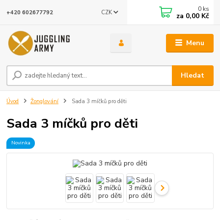
0
ks
CZK
+420 602677792
za
0,00 Kč
Menu
Hledat
Úvod
Žonglování
Sada 3 míčků pro děti
Sada 3 míčků pro děti
Novinka