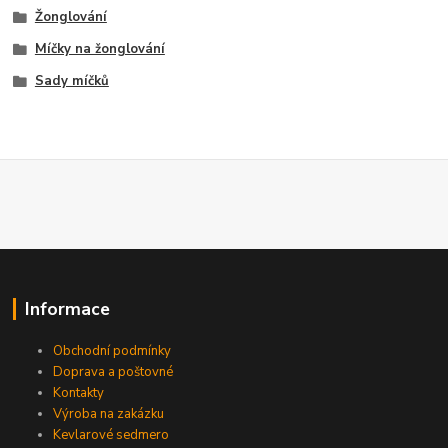
Žonglování
Míčky na žonglování
Sady míčků
Informace
Obchodní podmínky
Doprava a poštovné
Kontakty
Výroba na zakázku
Kevlarové sedmero