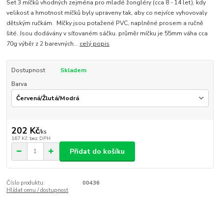
Set 3 míčků vhodných zejména pro mladé žongléry (cca 8 - 14 let), kdy
velikost a hmotnost míčků byly upraveny tak, aby co nejvíce vyhovovaly
dětským ručkám. Míčky jsou potažené PVC, naplněné prosem a ručně
šité. Jsou dodávány v síťovaném sáčku. průměr míčku je 55mm váha cca
70g výběr z 2 barevných...
celý popis
Dostupnost
Skladem
Barva
202 Kč
/
ks
167 Kč
bez DPH
Přidat do košíku
Číslo produktu:
00436
Hlídat cenu / dostupnost