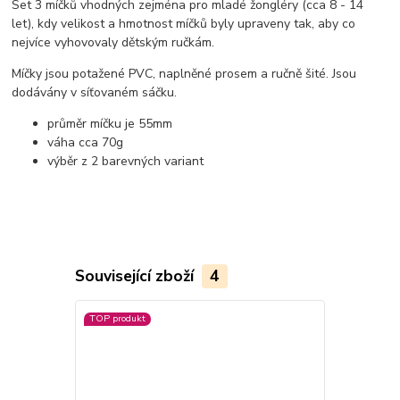
Set 3 míčků vhodných zejména pro mladé žongléry (cca 8 - 14
let), kdy velikost a hmotnost míčků byly upraveny tak, aby co
nejvíce vyhovovaly dětským ručkám.
Míčky jsou potažené PVC, naplněné prosem a ručně šité. Jsou
dodávány v síťovaném sáčku.
průměr míčku je 55mm
váha cca 70g
výběr z 2 barevných variant
Související zboží
4
TOP produkt