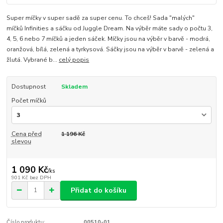
Super míčky v super sadě za super cenu. To chceš! Sada "malých"
míčků Infinities a sáčku od Juggle Dream. Na výběr máte sady o počtu 3,
4, 5, 6 nebo 7 míčků a jeden sáček. Míčky jsou na výběr v barvě - modrá,
oranžová, bílá, zelená a tyrkysová. Sáčky jsou na výběr v barvě - zelená a
žlutá. Vybrané b...
celý popis
Dostupnost
Skladem
Počet míčků
Cena před
1 196 Kč
slevou
1 090 Kč
/
ks
901 Kč
bez DPH
Přidat do košíku
Číslo produktu:
00510-01