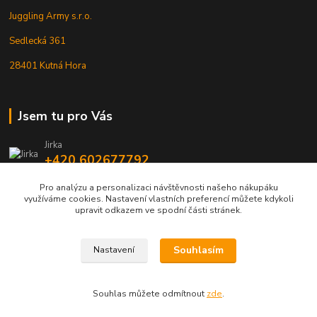
Juggling Army s.r.o.
Sedlecká 361
28401 Kutná Hora
Jsem tu pro Vás
Jirka
+420 602677792
Pro analýzu a personalizaci návštěvnosti našeho nákupáku
info@jarmy.cz
využíváme cookies. Nastavení vlastních preferencí můžete kdykoli
upravit odkazem ve spodní části stránek.
Souhlasím
Nastavení
Kopyrájt - Jarmy.cz
Souhlas můžete odmítnout
zde
.