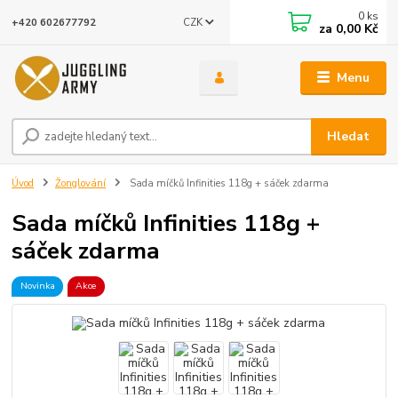
0
ks
CZK
+420 602677792
za
0,00 Kč
Menu
Hledat
Úvod
Žonglování
Sada míčků Infinities 118g + sáček zdarma
Sada míčků Infinities 118g +
sáček zdarma
Novinka
Akce