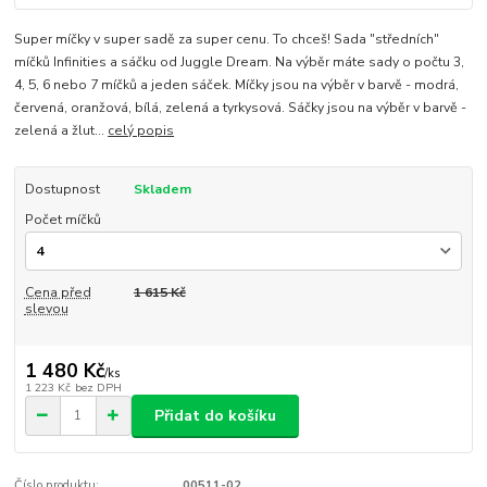
Super míčky v super sadě za super cenu. To chceš! Sada "středních"
míčků Infinities a sáčku od Juggle Dream. Na výběr máte sady o počtu 3,
4, 5, 6 nebo 7 míčků a jeden sáček. Míčky jsou na výběr v barvě - modrá,
červená, oranžová, bílá, zelená a tyrkysová. Sáčky jsou na výběr v barvě -
zelená a žlut...
celý popis
Dostupnost
Skladem
Počet míčků
Cena před
1 615 Kč
slevou
1 480 Kč
/
ks
1 223 Kč
bez DPH
Přidat do košíku
Číslo produktu:
00511-02