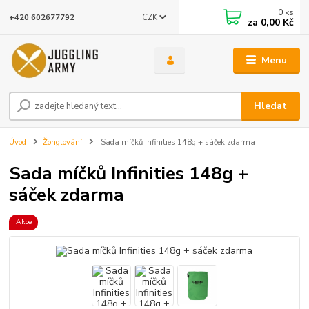
0
ks
CZK
+420 602677792
za
0,00 Kč
Menu
Hledat
Úvod
Žonglování
Sada míčků Infinities 148g + sáček zdarma
Sada míčků Infinities 148g +
sáček zdarma
Akce