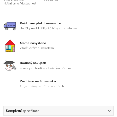
Hlídat cenu / dostupnost
Poštovné platit nemusíte
Balíčky nad 1500,- Kč lifrujeme zdarma
Máme nasysleno
Zboží držíme skladem
Rodinný nákupák
U nás pochodíte s každým přáním
Zasíláme na Slovensko
Objednávejte přímo v eurech
Kompletní specifikace