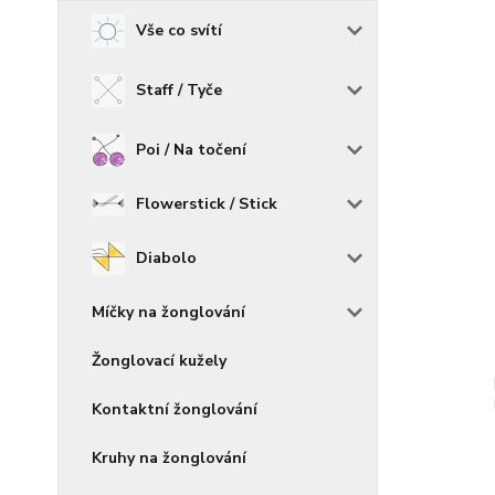
Vše co svítí
Staff / Tyče
Poi / Na točení
Flowerstick / Stick
Diabolo
Míčky na žonglování
Žonglovací kužely
Kontaktní žonglování
Kruhy na žonglování