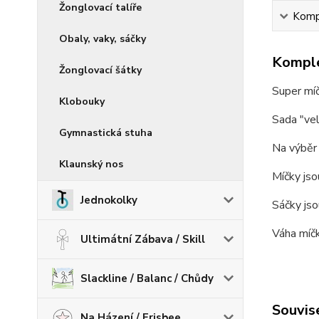
Žonglovací talíře
Kompl
Obaly, vaky, sáčky
Komple
Žonglovací šátky
Super míč
Klobouky
Sada "ve
Gymnastická stuha
Na výběr 
Klaunský nos
Míčky jso
Jednokolky
Sáčky jso
Váha míč
Ultimátní Zábava / Skill
Slackline / Balanc / Chůdy
Souvise
Na Házení / Frisbee