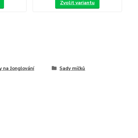
Zvolit variantu
y na žonglování
Sady míčků