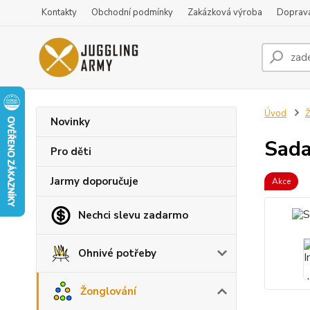
Kontakty
Obchodní podmínky
Zakázková výroba
Doprava
Úvod
Ž
Novinky
Sada
Pro děti
Jarmy doporučuje
Akce
Nechci slevu zadarmo
Ohnivé potřeby
Žonglování