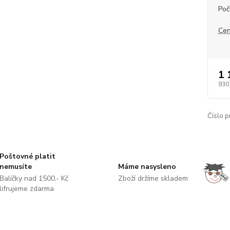
Poč
Cen
1 
930
Číslo p
Poštovné platit
nemusíte
Máme nasysleno
Balíčky nad 1500,- Kč
Zboží držíme skladem
lifrujeme zdarma