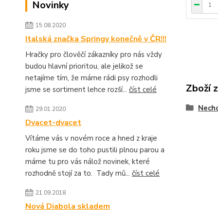
Novinky
15.08.2020
Italská značka Springy konečně v ČR!!!
Hračky pro člověčí zákazníky pro nás vždy
budou hlavní prioritou, ale jelikož se
netajíme tím, že máme rádi psy rozhodli
Zboží 
jsme se sortiment lehce rozší...
číst celé
Nechc
29.01.2020
Dvacet-dvacet
Vítáme vás v novém roce a hned z kraje
roku jsme se do toho pustili plnou parou a
máme tu pro vás nálož novinek, které
rozhodně stojí za to. Tady mů...
číst celé
21.09.2018
Nová Diabola skladem