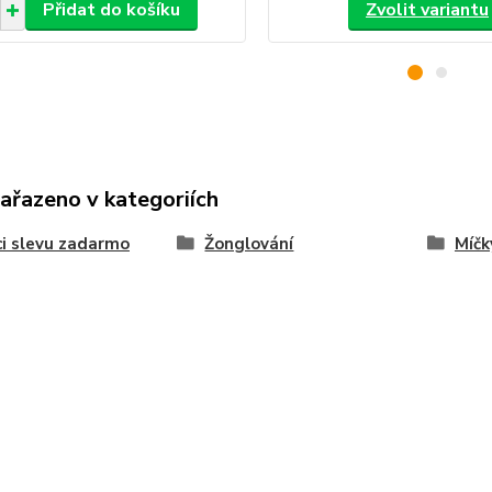
Přidat do košíku
Zvolit variantu
zařazeno v kategoriích
i slevu zadarmo
Žonglování
Míčk