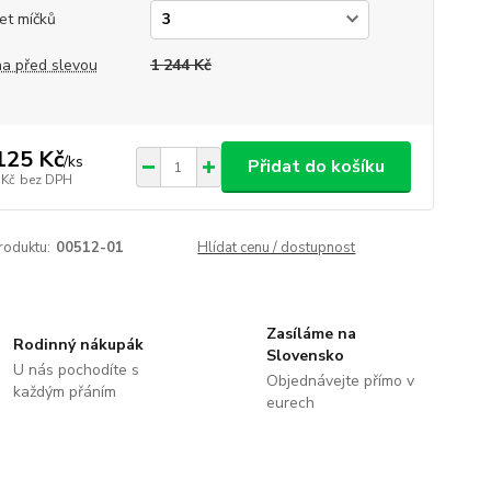
et míčků
a před slevou
1 244 Kč
125 Kč
/
ks
Přidat do košíku
 Kč
bez DPH
roduktu:
00512-01
Hlídat cenu / dostupnost
Zasíláme na
Rodinný nákupák
Slovensko
U nás pochodíte s
Objednávejte přímo v
každým přáním
eurech