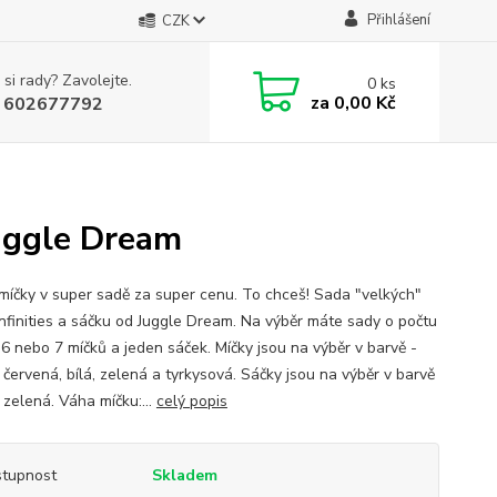
Přihlášení
CZK
 si rady? Zavolejte.
0
ks
za
0,00 Kč
 602677792
Juggle Dream
míčky v super sadě za super cenu. To chceš! Sada "velkých"
Infinities a sáčku od Juggle Dream. Na výběr máte sady o počtu
, 6 nebo 7 míčků a jeden sáček. Míčky jsou na výběr v barvě -
 červená, bílá, zelená a tyrkysová. Sáčky jsou na výběr v barvě
 zelená. Váha míčku:...
celý popis
tupnost
Skladem