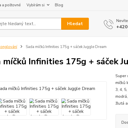
 a poštovné
Vybírám si
Blog
Nevíte
Hledat
+420
onglování
Sada míčků Infinities 175g + sáček Juggle Dream
 míčků Infinities 175g + sáček 
Super 
míčků 
3, 4, 5
modrá,
žlutá a
Dos