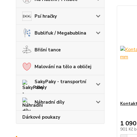
Psí hračky
Bublifuk / Megabublina
Břišní tance
Malování na tělo a obličej
SakyPaky - transportní
obaly
Náhradní díly
Kontakt
Dárkové poukazy
1 090
901 Kč
b