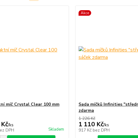
Akce
ní míč Crystal Clear 100 mm
Sada míčků Infinities "střed
zdarma
1 226 Kč
 Kč
1 110 Kč
/
ks
/
ks
Skladem
ez DPH
917 Kč
bez DPH