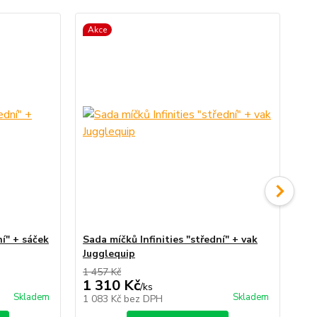
Akce
ní" + sáček
Sada míčků Infinities "střední" + vak
Fo
Jugglequip
1 457 Kč
1 310 Kč
1
/
ks
Skladem
Skladem
1 083 Kč
bez DPH
15