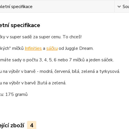
etní specifikace
Sou
tní specifikace
ky v super sadě za super cenu. To chceš!
lkých" míčků
Infinities
a
sáčku
od Juggle Dream.
máte sady o počtu 3, 4, 5, 6 nebo 7 míčků a jeden sáček.
u na výběr v barvě - modrá, červená, bílá, zelená a tyrkysová.
u na výběr v barvě žlutá a zelená.
ku: 175 gramů
jící zboží
4