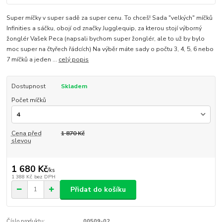
Super míčky v super sadě za super cenu. To chceš! Sada "velkých" míčků
Infinities a sáčku, obojí od značky Jugglequip, za kterou stojí výborný
žonglér Vašek Peca (napsali bychom super žonglér, ale to už by bylo
moc super na čtyřech řádcích) Na výběr máte sady o počtu 3, 4, 5, 6 nebo
7 míčků a jeden ...
celý popis
Dostupnost
Skladem
Počet míčků
Cena před
1 870 Kč
slevou
1 680 Kč
/
ks
1 388 Kč
bez DPH
Přidat do košíku
Číslo produktu:
00509-02