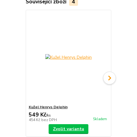
Související zboží
4
Kužel Henrys Delphin
Beanbag Hen
549 Kč
229 Kč
/
ks
/
ks
Skladem
454 Kč
bez DPH
189 Kč
bez 
Zvolit variantu