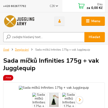
0
ks
CZK
+420 602677792
za
0,00 Kč
Menu
Hledat
Úvod
Žonglování
Sada míčků Infinities 175g + vak Jugglequip
Sada míčků Infinities 175g + vak
Jugglequip
Akce