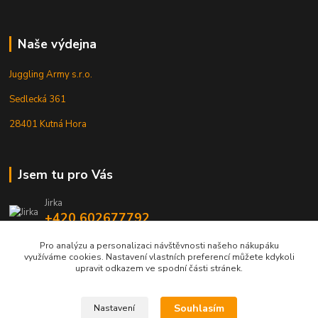
Naše výdejna
Juggling Army s.r.o.
Sedlecká 361
28401 Kutná Hora
Jsem tu pro Vás
Jirka
+420 602677792
Pro analýzu a personalizaci návštěvnosti našeho nákupáku
info@jarmy.cz
využíváme cookies. Nastavení vlastních preferencí můžete kdykoli
upravit odkazem ve spodní části stránek.
Souhlasím
Nastavení