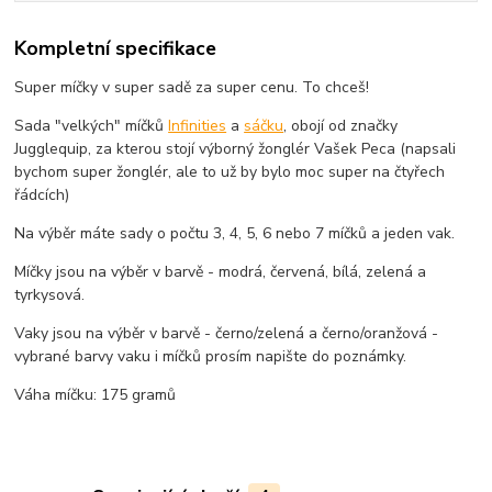
Kompletní specifikace
Super míčky v super sadě za super cenu. To chceš!
Sada "velkých" míčků
Infinities
a
sáčku
, obojí od značky
Jugglequip, za kterou stojí výborný žonglér Vašek Peca (napsali
bychom super žonglér, ale to už by bylo moc super na čtyřech
řádcích)
Na výběr máte sady o počtu 3, 4, 5, 6 nebo 7 míčků a jeden vak.
Míčky jsou na výběr v barvě - modrá, červená, bílá, zelená a
tyrkysová.
Vaky jsou na výběr v barvě - černo/zelená a černo/oranžová -
vybrané barvy vaku i míčků prosím napište do poznámky.
Váha míčku: 175 gramů