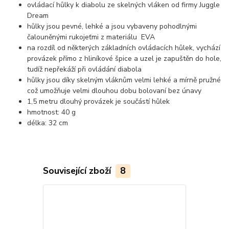
ovládací hůlky k diabolu ze skelných vláken od firmy Juggle
Dream
hůlky jsou pevné, lehké a jsou vybaveny pohodlnými
čalouněnými rukojeťmi z materiálu EVA
na rozdíl od některých základních ovládacích hůlek, vychází
provázek přímo z hliníkové špice a uzel je zapuštěn do hole,
tudíž nepřekáží při ovládání diabola
hůlky jsou díky skelným vláknům velmi lehké a mírně pružné
což umožňuje velmi dlouhou dobu bolovaní bez únavy
1,5 metru dlouhý provázek je součástí hůlek
hmotnost: 40 g
délka: 32 cm
Související zboží
8