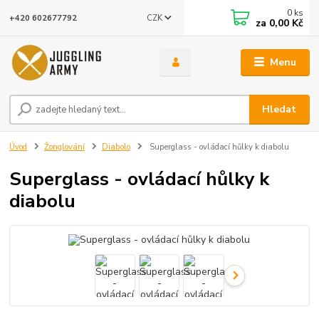
0
ks
CZK
+420 602677792
za
0,00 Kč
Menu
Hledat
Úvod
Žonglování
Diabolo
Superglass - ovládací hůlky k diabolu
Superglass - ovládací hůlky k
diabolu