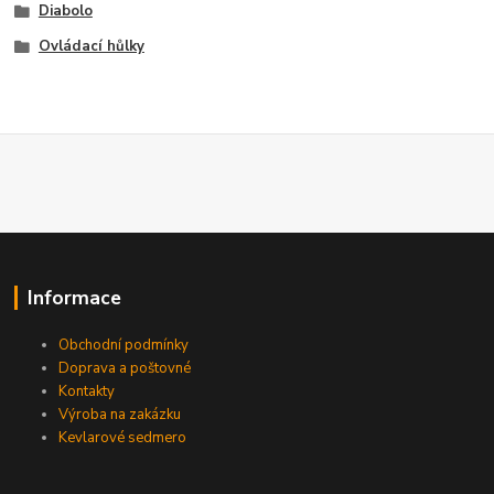
Diabolo
Ovládací hůlky
Informace
Obchodní podmínky
Doprava a poštovné
Kontakty
Výroba na zakázku
Kevlarové sedmero