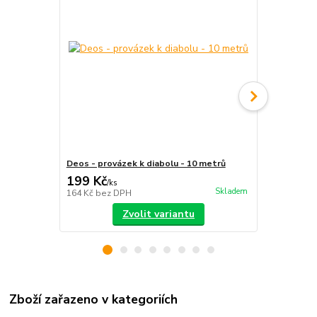
Deos - provázek k diabolu - 10 metrů
Diabolo Bea
199 Kč
449 Kč
/
ks
/
ks
Skladem
164 Kč
bez DPH
371 Kč
bez 
Zvolit variantu
Zboží zařazeno v kategoriích