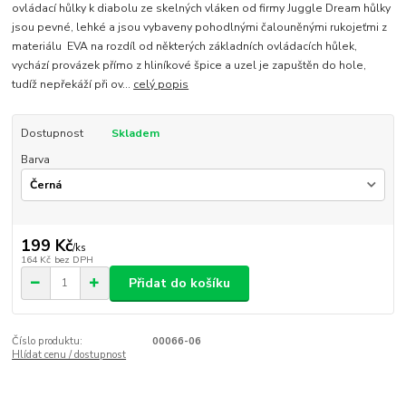
ovládací hůlky k diabolu ze skelných vláken od firmy Juggle Dream hůlky
jsou pevné, lehké a jsou vybaveny pohodlnými čalouněnými rukojeťmi z
materiálu EVA na rozdíl od některých základních ovládacích hůlek,
vychází provázek přímo z hliníkové špice a uzel je zapuštěn do hole,
tudíž nepřekáží při ov...
celý popis
Dostupnost
Skladem
Barva
199 Kč
/
ks
164 Kč
bez DPH
Přidat do košíku
Číslo produktu:
00066-06
Hlídat cenu / dostupnost