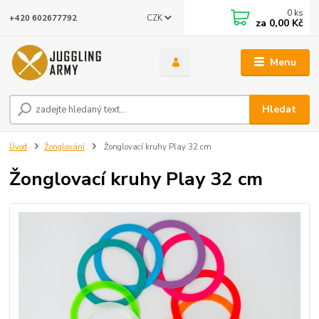
0
ks
CZK
+420 602677792
za
0,00 Kč
Menu
Hledat
Úvod
Žonglování
Žonglovací kruhy Play 32 cm
Žonglovací kruhy Play 32 cm