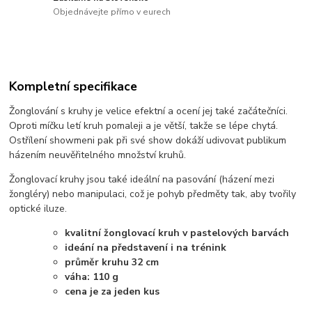
Objednávejte přímo v eurech
Kompletní specifikace
Žonglování s kruhy je velice efektní a ocení jej také začátečníci.
Oproti míčku letí kruh pomaleji a je větší, takže se lépe chytá.
Ostřílení showmeni pak při své show dokáží udivovat publikum
házením neuvěřitelného množství kruhů.
Žonglovací kruhy jsou také ideální na pasování (házení mezi
žongléry) nebo manipulaci, což je pohyb předměty tak, aby tvořily
optické iluze.
kvalitní žonglovací kruh v pastelových barvách
ideání na představení i na trénink
průměr kruhu 32 cm
váha: 110 g
cena je za jeden kus