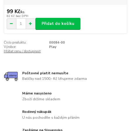
99 Kč
/
ks
82 Kč
bez DPH
Přidat do košíku
Číslo produktu:
00084-00
Výrobce:
Play
Hlídat cenu / dostupnost
Poštovné platit nemusíte
Balíčky nad 1500,- Kč lifrujeme zdarma
Máme nasysleno
Zboží držíme skladem
Rodinný nákupák
U nás pochodíte s každým přáním
Zasíláme na Slovensko