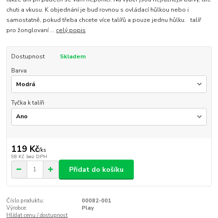
chuti a vkusu. K objednání je buď rovnou s ovládací hůlkou nebo i
samostatně, pokud třeba chcete více talířů a pouze jednu hůlku. talíř
pro žonglovaní ...
celý popis
Dostupnost
Skladem
Barva
Tyčka k talíři
119 Kč
/
ks
98 Kč
bez DPH
Přidat do košíku
Číslo produktu:
00082-001
Výrobce:
Play
Hlídat cenu / dostupnost