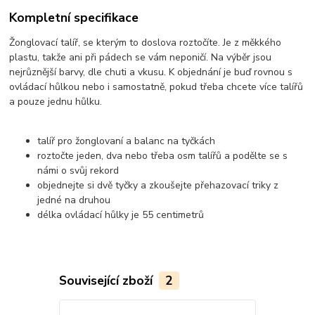
Kompletní specifikace
Žonglovací talíř, se kterým to doslova roztočíte. Je z měkkého
plastu, takže ani při pádech se vám neponičí. Na výběr jsou
nejrůznější barvy, dle chuti a vkusu. K objednání je buď rovnou s
ovládací hůlkou nebo i samostatně, pokud třeba chcete více talířů
a pouze jednu hůlku.
talíř pro žonglovaní a balanc na tyčkách
roztočte jeden, dva nebo třeba osm talířů a podělte se s
námi o svůj rekord
objednejte si dvě tyčky a zkoušejte přehazovací triky z
jedné na druhou
délka ovládací hůlky je 55 centimetrů
Související zboží
2