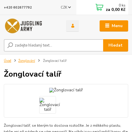
0
ks
CZK
+420 602677792
za
0,00 Kč
Menu
Hledat
Úvod
Žonglování
Žonglovací talíř
Žonglovací talíř
Žonglovací talíř, se kterým to doslova roztočíte. Je z měkkého plastu,
takže ani při pádech se vám neponičí. Na výběr jsou nejrůznější barvy, dle