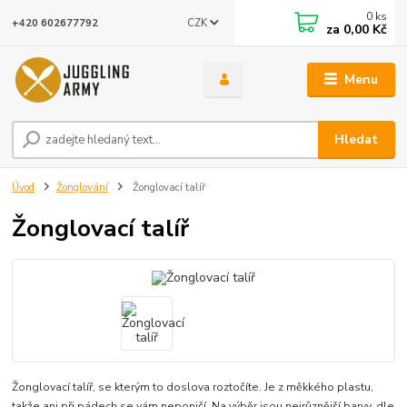
0
ks
CZK
+420 602677792
za
0,00 Kč
Menu
Hledat
Úvod
Žonglování
Žonglovací talíř
Žonglovací talíř
Žonglovací talíř, se kterým to doslova roztočíte. Je z měkkého plastu,
takže ani při pádech se vám neponičí. Na výběr jsou nejrůznější barvy, dle