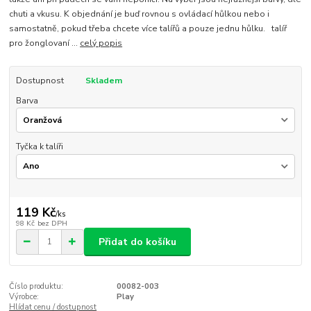
chuti a vkusu. K objednání je buď rovnou s ovládací hůlkou nebo i
samostatně, pokud třeba chcete více talířů a pouze jednu hůlku. talíř
pro žonglovaní ...
celý popis
Dostupnost
Skladem
Barva
Tyčka k talíři
119 Kč
/
ks
98 Kč
bez DPH
Přidat do košíku
Číslo produktu:
00082-003
Výrobce:
Play
Hlídat cenu / dostupnost