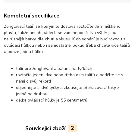
Kompletní specifikace
Žonglovací talíř, se kterým to doslova roztočíte. Je z měkkého
plastu, takže ani při pádech se vám neponičí. Na výběr jsou
nejrůznější barvy, dle chuti a vkusu. K objednání je buď rovnou s
ovládací hůlkou nebo i samostatně, pokud třeba chcete více talířů
a pouze jednu hůlku.
talíř pro žonglovaní a balanc na tyčkách
roztočte jeden, dva nebo třeba osm talířů a podělte se s
námi o svůj rekord
objednejte si dvě tyčky a zkoušejte přehazovací triky z
jedné na druhou
délka ovládací hůlky je 55 centimetrů
Související zboží
2