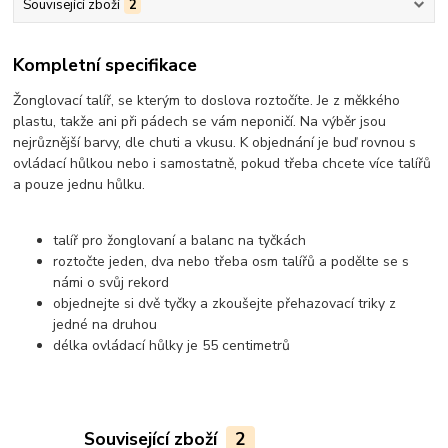
Související zboží
2
Kompletní specifikace
Žonglovací talíř, se kterým to doslova roztočíte. Je z měkkého
plastu, takže ani při pádech se vám neponičí. Na výběr jsou
nejrůznější barvy, dle chuti a vkusu. K objednání je buď rovnou s
ovládací hůlkou nebo i samostatně, pokud třeba chcete více talířů
a pouze jednu hůlku.
talíř pro žonglovaní a balanc na tyčkách
roztočte jeden, dva nebo třeba osm talířů a podělte se s
námi o svůj rekord
objednejte si dvě tyčky a zkoušejte přehazovací triky z
jedné na druhou
délka ovládací hůlky je 55 centimetrů
Související zboží
2