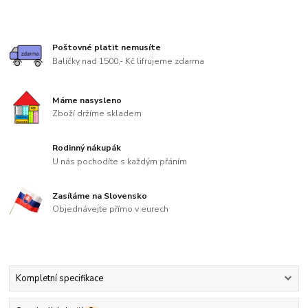
Poštovné platit nemusíte
Balíčky nad 1500,- Kč lifrujeme zdarma
Máme nasysleno
Zboží držíme skladem
Rodinný nákupák
U nás pochodíte s každým přáním
Zasíláme na Slovensko
Objednávejte přímo v eurech
Kompletní specifikace