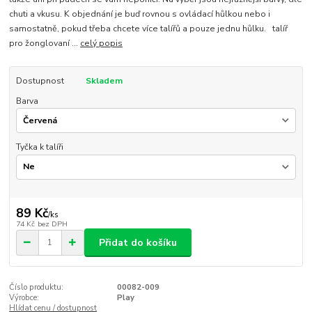
chuti a vkusu. K objednání je buď rovnou s ovládací hůlkou nebo i
samostatně, pokud třeba chcete více talířů a pouze jednu hůlku. talíř
pro žonglovaní ...
celý popis
Dostupnost
Skladem
Barva
Tyčka k talíři
89 Kč
/
ks
74 Kč
bez DPH
Přidat do košíku
Číslo produktu:
00082-009
Výrobce:
Play
Hlídat cenu / dostupnost