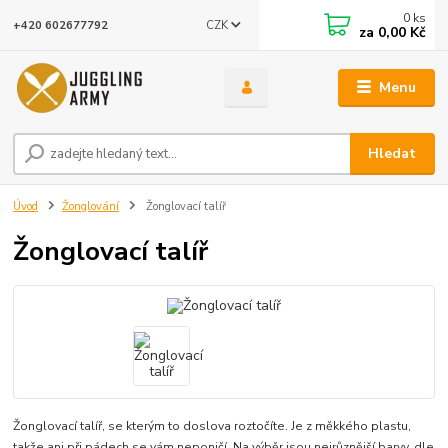
0
ks
CZK
+420 602677792
za
0,00 Kč
Menu
Hledat
Úvod
Žonglování
Žonglovací talíř
Žonglovací talíř
Žonglovací talíř, se kterým to doslova roztočíte. Je z měkkého plastu,
takže ani při pádech se vám neponičí. Na výběr jsou nejrůznější barvy, dle