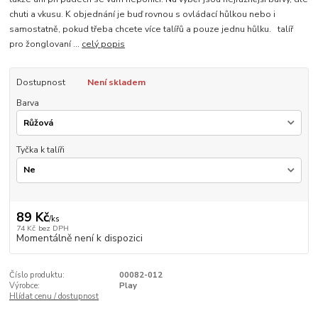
chuti a vkusu. K objednání je buď rovnou s ovládací hůlkou nebo i
samostatně, pokud třeba chcete více talířů a pouze jednu hůlku. talíř
pro žonglovaní ...
celý popis
Dostupnost
Není skladem
Barva
Tyčka k talíři
89 Kč
/
ks
74 Kč
bez DPH
Momentálně není k dispozici
Číslo produktu:
00082-012
Výrobce:
Play
Hlídat cenu / dostupnost