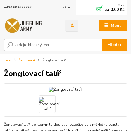
0
ks
CZK
+420 602677792
za
0,00 Kč
Menu
Hledat
Úvod
Žonglování
Žonglovací talíř
Žonglovací talíř
Žonglovací talíř, se kterým to doslova roztočíte. Je z měkkého plastu,
takže ani při pádech se vám neponičí. Na výběr jsou nejrůznější barvy, dle