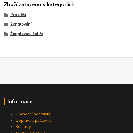
Zboží zařazeno v kategoriích
Pro děti
Žonglování
Žonglovací talíře
Informace
Obchodní podmínky
Doprava a poštovné
Kontakty
Výroba na zakázku