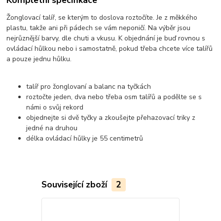
Kompletní specifikace
Žonglovací talíř, se kterým to doslova roztočíte. Je z měkkého
plastu, takže ani při pádech se vám neponičí. Na výběr jsou
nejrůznější barvy, dle chuti a vkusu. K objednání je buď rovnou s
ovládací hůlkou nebo i samostatně, pokud třeba chcete více talířů
a pouze jednu hůlku.
talíř pro žonglovaní a balanc na tyčkách
roztočte jeden, dva nebo třeba osm talířů a podělte se s
námi o svůj rekord
objednejte si dvě tyčky a zkoušejte přehazovací triky z
jedné na druhou
délka ovládací hůlky je 55 centimetrů
Související zboží
2