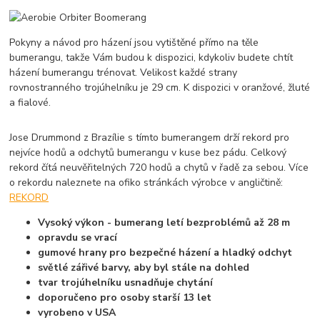
Pokyny a návod pro házení jsou vytištěné přímo na těle
bumerangu, takže Vám budou k dispozici, kdykoliv budete chtít
házení bumerangu trénovat. Velikost každé strany
rovnostranného trojúhelníku je 29 cm. K dispozici v oranžové, žluté
a fialové.
Jose Drummond z Brazílie s tímto bumerangem drží rekord pro
nejvíce hodů a odchytů bumerangu v kuse bez pádu. Celkový
rekord čítá neuvěřitelných 720 hodů a chytů v řadě za sebou. Více
o rekordu naleznete na ofiko stránkách výrobce v angličtině:
REKORD
Vysoký výkon - bumerang letí bezproblémů až 28 m
opravdu se vrací
gumové hrany pro bezpečné házení a hladký odchyt
světlé zářivé barvy, aby byl stále na dohled
tvar trojúhelníku usnadňuje chytání
doporučeno pro osoby starší 13 let
vyrobeno v USA