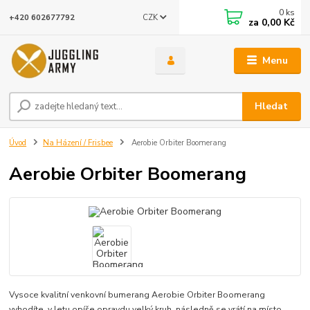
0
ks
CZK
+420 602677792
za
0,00 Kč
Menu
Hledat
Úvod
Na Házení / Frisbee
Aerobie Orbiter Boomerang
Aerobie Orbiter Boomerang
Vysoce kvalitní venkovní bumerang Aerobie Orbiter Boomerang
vyhodíte, v letu opíše opravdu velký kruh, následně se vrátí na místo