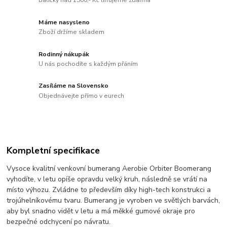
Balíčky nad 1500,- Kč lifrujeme zdarma
Máme nasysleno
Zboží držíme skladem
Rodinný nákupák
U nás pochodíte s každým přáním
Zasíláme na Slovensko
Objednávejte přímo v eurech
Kompletní specifikace
Vysoce kvalitní venkovní bumerang Aerobie Orbiter Boomerang
vyhodíte, v letu opíše opravdu velký kruh, následně se vrátí na
místo výhozu. Zvládne to především díky high-tech konstrukci a
trojúhelníkovému tvaru. Bumerang je vyroben ve světlých barvách,
aby byl snadno vidět v letu a má měkké gumové okraje pro
bezpečné odchycení po návratu.