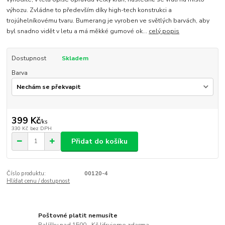
výhozu. Zvládne to především díky high-tech konstrukci a
trojúhelníkovému tvaru. Bumerang je vyroben ve světlých barvách, aby
byl snadno vidět v letu a má měkké gumové ok...
celý popis
Dostupnost
Skladem
Barva
399 Kč
/
ks
330 Kč
bez DPH
Přidat do košíku
Číslo produktu:
00120-4
Hlídat cenu / dostupnost
Poštovné platit nemusíte