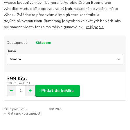
Vysoce kvalitní venkovní bumerang Aerobie Orbiter Boomerang
vyhodíte, v letu opíše opravdu velký kruh, následně se vrátí na místo
výhozu. Zvládne to především díky high-tech konstrukci a
trojúhelníkovému tvaru. Bumerang je vyroben ve světlých barvách, aby
byl snadno vidět v letu a má měkké gumové ok...
celý popis
Dostupnost
Skladem
Barva
399 Kč
/
ks
330 Kč
bez DPH
Přidat do košíku
Číslo produktu:
00120-5
Hlídat cenu / dostupnost