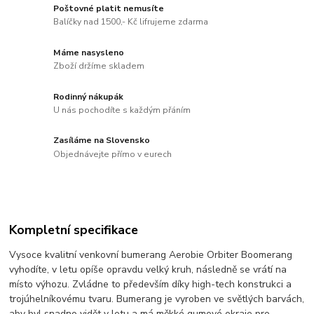
Poštovné platit nemusíte
Balíčky nad 1500,- Kč lifrujeme zdarma
Máme nasysleno
Zboží držíme skladem
Rodinný nákupák
U nás pochodíte s každým přáním
Zasíláme na Slovensko
Objednávejte přímo v eurech
Kompletní specifikace
Vysoce kvalitní venkovní bumerang Aerobie Orbiter Boomerang
vyhodíte, v letu opíše opravdu velký kruh, následně se vrátí na
místo výhozu. Zvládne to především díky high-tech konstrukci a
trojúhelníkovému tvaru. Bumerang je vyroben ve světlých barvách,
aby byl snadno vidět v letu a má měkké gumové okraje pro