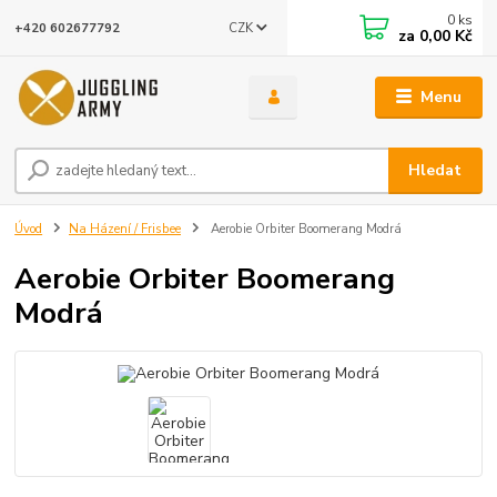
0
ks
CZK
+420 602677792
za
0,00 Kč
Menu
Hledat
Úvod
Na Házení / Frisbee
Aerobie Orbiter Boomerang Modrá
Aerobie Orbiter Boomerang
Modrá