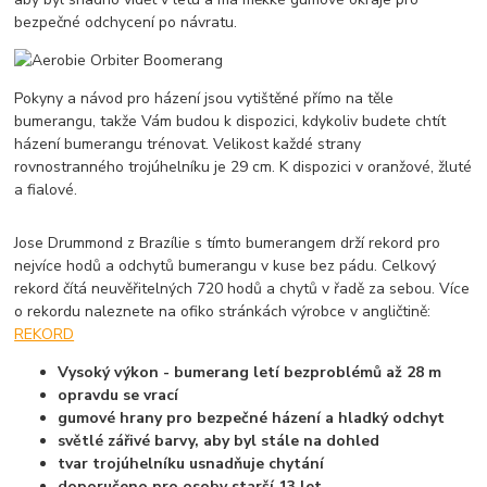
bezpečné odchycení po návratu.
Pokyny a návod pro házení jsou vytištěné přímo na těle
bumerangu, takže Vám budou k dispozici, kdykoliv budete chtít
házení bumerangu trénovat. Velikost každé strany
rovnostranného trojúhelníku je 29 cm. K dispozici v oranžové, žluté
a fialové.
Jose Drummond z Brazílie s tímto bumerangem drží rekord pro
nejvíce hodů a odchytů bumerangu v kuse bez pádu. Celkový
rekord čítá neuvěřitelných 720 hodů a chytů v řadě za sebou. Více
o rekordu naleznete na ofiko stránkách výrobce v angličtině:
REKORD
Vysoký výkon - bumerang letí bezproblémů až 28 m
opravdu se vrací
gumové hrany pro bezpečné házení a hladký odchyt
světlé zářivé barvy, aby byl stále na dohled
tvar trojúhelníku usnadňuje chytání
doporučeno pro osoby starší 13 let