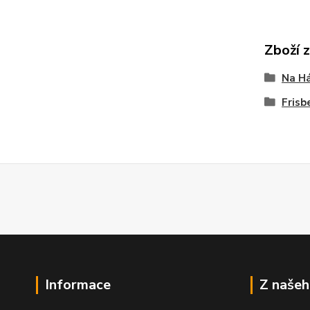
Zboží 
Na Há
Frisb
Informace
Z našeh