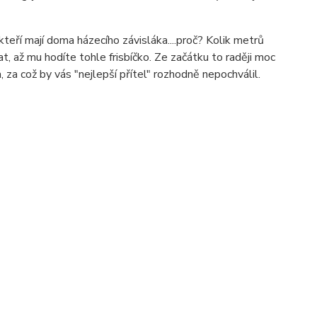
eří mají doma házecího závisláka....proč? Kolik metrů
t, až mu hodíte tohle frisbíčko. Ze začátku to raději moc
 za což by vás "nejlepší přítel" rozhodně nepochválil.