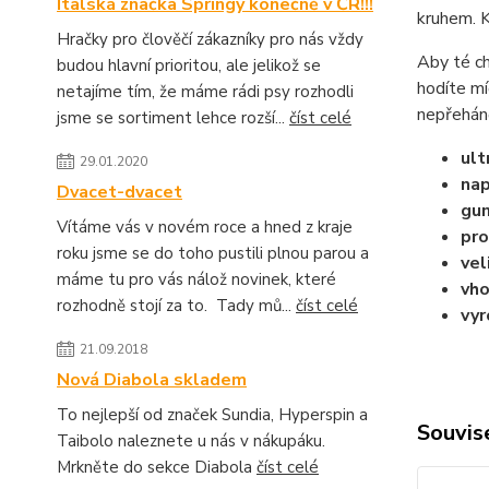
Italská značka Springy konečně v ČR!!!
kruhem. K
Hračky pro člověčí zákazníky pro nás vždy
Aby té ch
budou hlavní prioritou, ale jelikož se
hodíte mí
netajíme tím, že máme rádi psy rozhodli
nepřeháně
jsme se sortiment lehce rozší...
číst celé
ult
29.01.2020
nap
Dvacet-dvacet
gum
Vítáme vás v novém roce a hned z kraje
pro
roku jsme se do toho pustili plnou parou a
vel
máme tu pro vás nálož novinek, které
vho
rozhodně stojí za to. Tady mů...
číst celé
vyr
21.09.2018
Nová Diabola skladem
To nejlepší od značek Sundia, Hyperspin a
Souvise
Taibolo naleznete u nás v nákupáku.
Mrkněte do sekce Diabola
číst celé