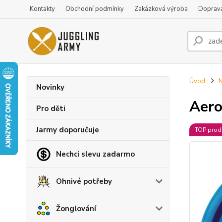
Kontakty
Obchodní podmínky
Zakázková výroba
Doprava
Úvod
N
Novinky
Aero
Pro děti
Jarmy doporučuje
TOP prod
Nechci slevu zadarmo
Ohnivé potřeby
Žonglování