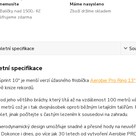
nemusíte
Máme nasysleno
Balíčky nad 1500,- Kč
Zboží držíme skladem
lifrujeme zdarma
etní specifikace
Sou
tní specifikace
print 10" je menší verzí úžasného frisbíčka
Aerobie Pro Ring 13"
ě knize rekordů.
 od jeho většího bráchy, který lítá až na vzdálenost 100 metrů v
metrů což je i tak dvojnásobek oproti běžným letajícím talířům.
let, jinak počítejte s častým lezením k sousedovi na zahradu.
aerodynamický design umožňuje snadné a přesné hody na neuvěři
 Dokonce i dnes, po více jak 30 letech od vytvoření Aerobie PRO 