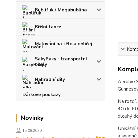
Bublifuk / Megabublina
Břišní tance
Malování na tělo a obličej
Kompl
SakyPaky - transportní
obaly
Komple
Náhradní díly
Aerobie S
Gunnesov
Dárkové poukazy
Na rozdíl
40 do 60 
dlouhý do
Novinky
Unikátní 
15.08.2020
a snadné.