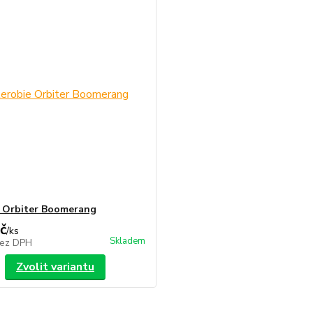
 Orbiter Boomerang
č
/
ks
Skladem
ez DPH
Zvolit variantu