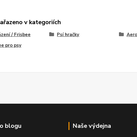
zařazeno v kategoriích
zení / Frisbee
Psí hračky
Aero
ee pro psy
o blogu
Naše výdejna