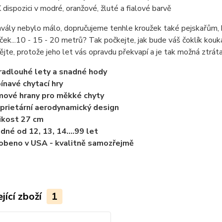
 dispozici v modré, oranžové, žluté a fialové barvě
vály nebylo málo, dopručujeme tenhle kroužek také pejskařům, kt
ček...10 - 15 - 20 metrů? Tak počkejte, jak bude váš čoklík kouka
jte, protože jeho let vás opravdu překvapí a je tak možná ztráta,
radlouhé lety a snadné hody
ínavé chytací hry
ové hrany pro měkké chyty
prietární aerodynamický design
ikost 27 cm
dné od 12, 13, 14....99 let
obeno v USA - kvalitně samozřejmě
jící zboží
1