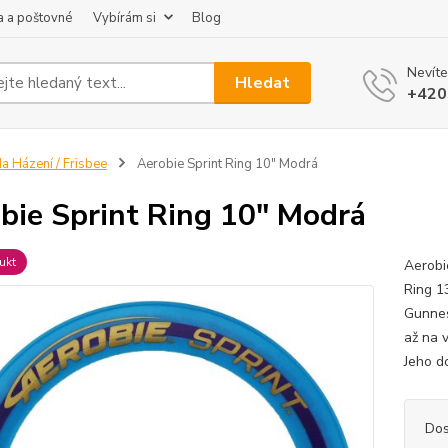
 a poštovné
Vybírám si
Blog
Nevíte
Hledat
+420
a Házení / Frisbee
Aerobie Sprint Ring 10" Modrá
bie Sprint Ring 10" Modrá
ukt
Aerobi
Ring 13
Gunneso
až na 
Jeho do
Dos