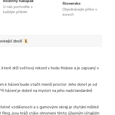
Rodinný nákupák
Slovensko
U nás pochodíte s
Objednávejte přímo v
každým přáním
eurech
visející zboží
1
, které drží světový rekord v hodu frisbee a je zapsaný v
ám k házení bude stačit menší prostor. Jeho dolet je od
 Při házení je dobré na myslet na jeho nadstandardně
telné vzdálenosti a s gumovými okraji je chytání měkké
Ring, jsou hráči stále ohromeni tímto úžasným létajícím