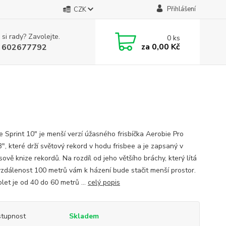
Přihlášení
CZK
 si rady? Zavolejte.
0
ks
za
0,00 Kč
 602677792
e Sprint 10" je menší verzí úžasného frisbíčka Aerobie Pro
", které drží světový rekord v hodu frisbee a je zapsaný v
vě knize rekordů. Na rozdíl od jeho většího bráchy, který lítá
vzdálenost 100 metrů vám k házení bude stačit menší prostor.
let je od 40 do 60 metrů ...
celý popis
tupnost
Skladem