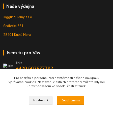
Naše výdejna
Juggling Army s.r.o.
Sedlecká 361
28401 Kutná Hora
Jsem tu pro Vás
Jirka
+420 602677792
Pro analýzu a personalizaci návštěvnosti našeho nákupáku
info@jarmy.cz
využíváme cookies. Nastavení vlastních preferencí můžete kdykoli
upravit odkazem ve spodní části stránek.
Souhlasím
Nastavení