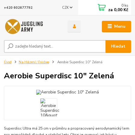
0
ks
CZK
+420 602677792
za
0,00 Kč
Menu
Hledat
Úvod
Na Házení / Frisbee
Aerobie Superdisc 10" Zelená
Aerobie Superdisc 10" Zelená
Superdisc Ultra má 25 cm v průměru a propracovaný aerodynamický lem
pro mimořádně dlouhé a stabilní lety. Okraj je gumový, jak bývá u