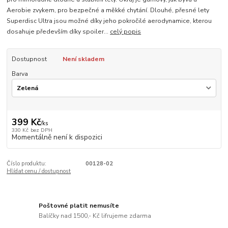
Aerobie zvykem, pro bezpečné a měkké chytání. Dlouhé, přesné lety
Superdisc Ultra jsou možné díky jeho pokročilé aerodynamice, kterou
dosahuje především díky spoiler...
celý popis
Dostupnost
Není skladem
Barva
399 Kč
/
ks
330 Kč
bez DPH
Momentálně není k dispozici
Číslo produktu:
00128-02
Hlídat cenu / dostupnost
Poštovné platit nemusíte
Balíčky nad 1500,- Kč lifrujeme zdarma