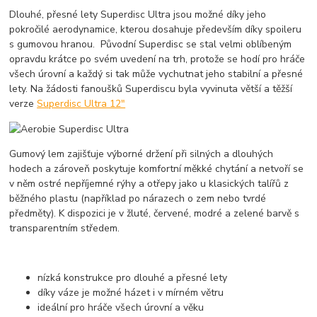
Dlouhé, přesné lety Superdisc Ultra jsou možné díky jeho
pokročilé aerodynamice, kterou dosahuje především díky spoileru
s gumovou hranou. Původní Superdisc se stal velmi oblíbeným
opravdu krátce po svém uvedení na trh, protože se hodí pro hráče
všech úrovní a každý si tak může vychutnat jeho stabilní a přesné
lety. Na žádosti fanoušků Superdiscu byla vyvinuta větší a těžší
verze
Superdisc Ultra 12"
Gumový lem zajišťuje výborné držení při silných a dlouhých
hodech a zároveň poskytuje komfortní měkké chytání a netvoří se
v něm ostré nepříjemné rýhy a otřepy jako u klasických talířů z
běžného plastu (například po nárazech o zem nebo tvrdé
předměty). K dispozici je v žluté, červené, modré a zelené barvě s
transparentním středem.
nízká konstrukce pro dlouhé a přesné lety
díky váze je možné házet i v mírném větru
ideální pro hráče všech úrovní a věku