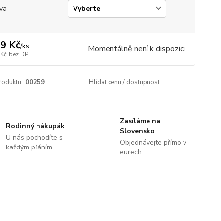
va
9 Kč
/
ks
Momentálně není k dispozici
 Kč
bez DPH
roduktu:
00259
Hlídat cenu / dostupnost
Zasíláme na
Rodinný nákupák
Slovensko
U nás pochodíte s
Objednávejte přímo v
každým přáním
eurech