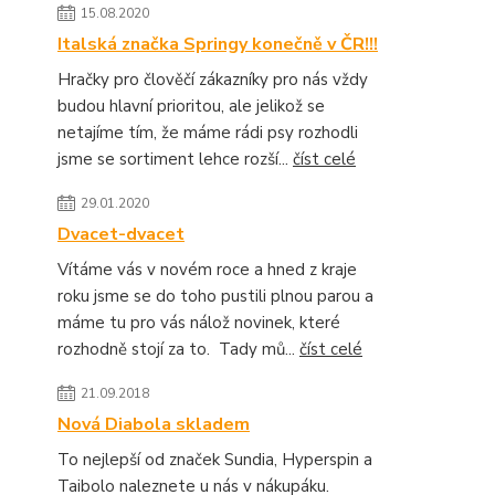
15.08.2020
Italská značka Springy konečně v ČR!!!
Hračky pro člověčí zákazníky pro nás vždy
budou hlavní prioritou, ale jelikož se
netajíme tím, že máme rádi psy rozhodli
jsme se sortiment lehce rozší...
číst celé
29.01.2020
Dvacet-dvacet
Vítáme vás v novém roce a hned z kraje
roku jsme se do toho pustili plnou parou a
máme tu pro vás nálož novinek, které
rozhodně stojí za to. Tady mů...
číst celé
21.09.2018
Nová Diabola skladem
To nejlepší od značek Sundia, Hyperspin a
Taibolo naleznete u nás v nákupáku.