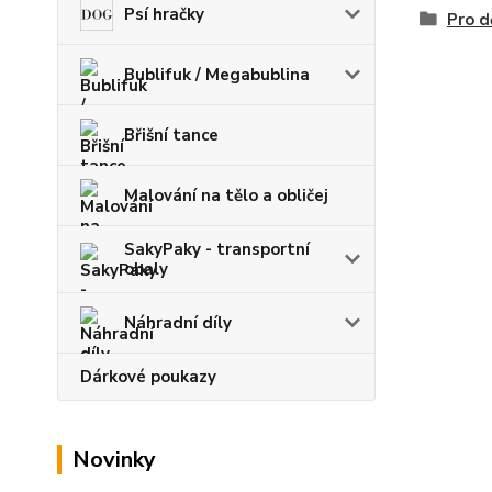
Psí hračky
Pro d
Bublifuk / Megabublina
Břišní tance
Malování na tělo a obličej
SakyPaky - transportní
obaly
Náhradní díly
Dárkové poukazy
Novinky