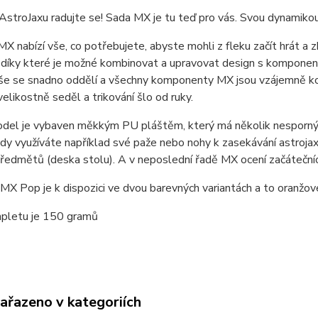
 AstroJaxu radujte se! Sada MX je tu teď pro vás. Svou dynamik
X nabízí vše, co potřebujete, abyste mohli z fleku začít hrát a
 díky které je možné kombinovat a upravovat design s komponenty 
še se snadno oddělí a všechny komponenty MX jsou vzájemně kom
elikostně seděl a trikování šlo od ruky.
del je vybaven měkkým PU pláštěm, který má několik nespornýc
kdy využíváte například své paže nebo nohy k zasekávání astrojax
předmětů (deska stolu). A v neposlední řadě MX ocení začáteční
MX Pop je k dispozici ve dvou barevných variantách a to oranžov
pletu je 150 gramů
zařazeno v kategoriích