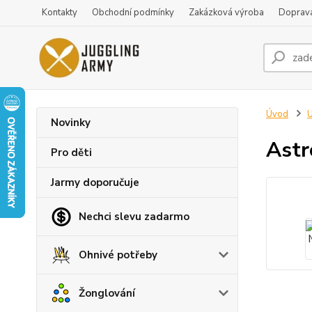
Kontakty
Obchodní podmínky
Zakázková výroba
Doprava
Úvod
U
Novinky
Astr
Pro děti
Jarmy doporučuje
Nechci slevu zadarmo
Ohnivé potřeby
Žonglování