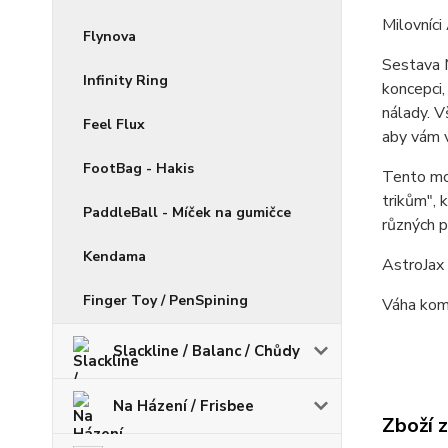
Milovníci
Flynova
Sestava M
Infinity Ring
koncepci,
nálady. V
Feel Flux
aby vám v
FootBag - Hakis
Tento mo
trikům", 
PaddleBall - Míček na gumičce
různých 
Kendama
AstroJax 
Finger Toy / PenSpining
Váha kom
Slackline / Balanc / Chůdy
Na Házení / Frisbee
Zboží 