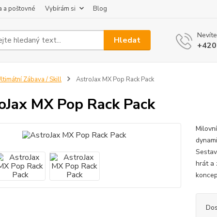
 a poštovné
Vybírám si
Blog
Nevíte
Hledat
+420
ltimátní Zábava / Skill
AstroJax MX Pop Rack Pack
oJax MX Pop Rack Pack
Milovn
dynami
Sestav
hrát a
koncep
Dos