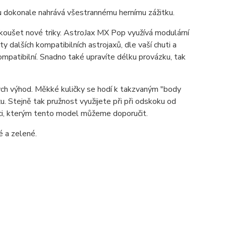
ou dokonale nahrává všestrannému hernímu zážitku.
 zkoušet nové triky. AstroJax MX Pop využívá modulární
dalších kompatibilních astrojaxů, dle vaší chuti a
patibilní. Snadno také upravíte délku provázku, tak
h výhod. Měkké kuličky se hodí k takzvaným "body
u. Stejně tak pružnost využijete při při odskoku od
ci, kterým tento model můžeme doporučit.
é a zelené.