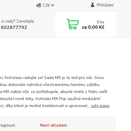
Přihlášení
CZK
 si rady? Zavolejte.
0
ks
za
0,00 Kč
 602677792
íci AstroJaxu radujte se! Sada MX je tu teď pro vás. Svou
kou dokonale nahrává všestrannému hernímu zážitku.
a MX nabízí vše, co potřebujete, abyste mohli z fleku začít
 zkoušet nové triky. AstroJax MX Pop využívá modulární
ci, díky které je možné kombinovat a upravovat...
celý popis
tupnost
Není skladem