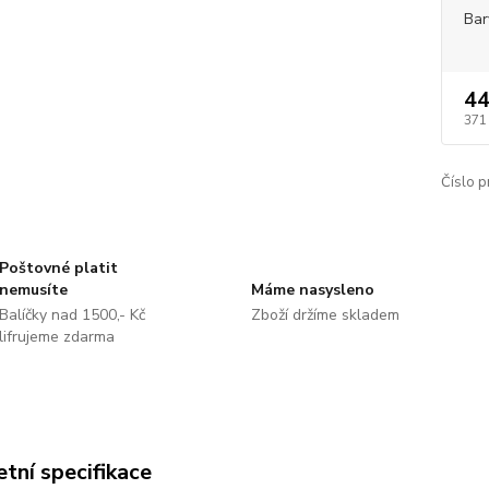
Bar
44
371
Číslo p
Poštovné platit
nemusíte
Máme nasysleno
Balíčky nad 1500,- Kč
Zboží držíme skladem
lifrujeme zdarma
tní specifikace