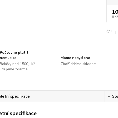
10
8 Kč
Číslo p
Poštovné platit
nemusíte
Máme nasysleno
Balíčky nad 1500,- Kč
Zboží držíme skladem
lifrujeme zdarma
etní specifikace
Sou
tní specifikace