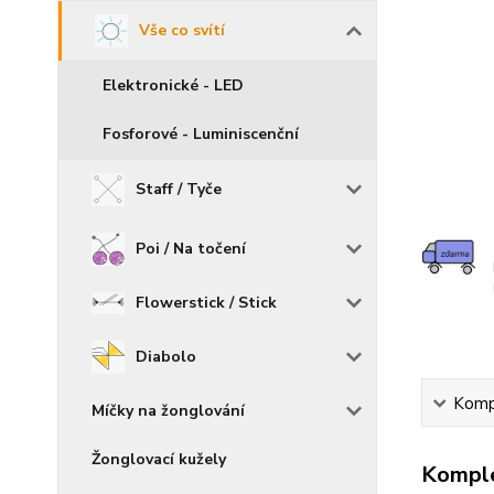
Vše co svítí
Elektronické - LED
Fosforové - Luminiscenční
Staff / Tyče
Poi / Na točení
Flowerstick / Stick
Diabolo
Kompl
Míčky na žonglování
Žonglovací kužely
Komple