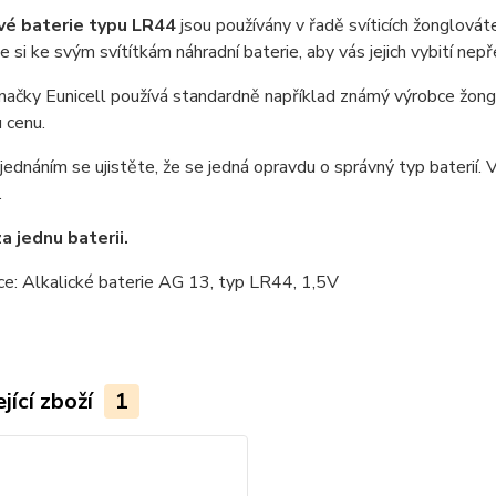
vé baterie typu LR44
jsou používány v řadě svíticích žonglováte
e si ke svým svítítkám náhradní baterie, aby vás jejich vybití ne
načky Eunicell používá standardně například známý výrobce žong
 cenu.
ednáním se ujistěte, že se jedná opravdu o správný typ baterií. V
.
a jednu baterii.
ce: Alkalické baterie AG 13, typ LR44, 1,5V
jící zboží
1