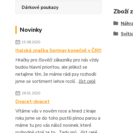
Dárkové poukazy
Zboží 
Náhra
Novinky
Svíti
15.08.2020
Italská značka Springy konečně v ČR!!!
Hračky pro člověčí zákazníky pro nás vždy
budou hlavní prioritou, ale jelikož se
netajíme tím, že máme rádi psy rozhodli
jsme se sortiment lehce rozší...
číst celé
29.01.2020
Dvacet-dvacet
Vítáme vás v novém roce a hned z kraje
roku jsme se do toho pustili plnou parou a
máme tu pro vás nálož novinek, které
rozhodně stojí za to. Tady mů...
číst celé