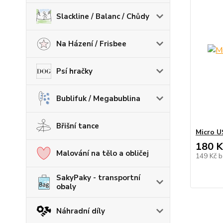
Slackline / Balanc / Chůdy
Na Házení / Frisbee
Psí hračky
Bublifuk / Megabublina
Břišní tance
Micro U
180 K
Malování na tělo a obličej
149 Kč
b
SakyPaky - transportní
obaly
Náhradní díly