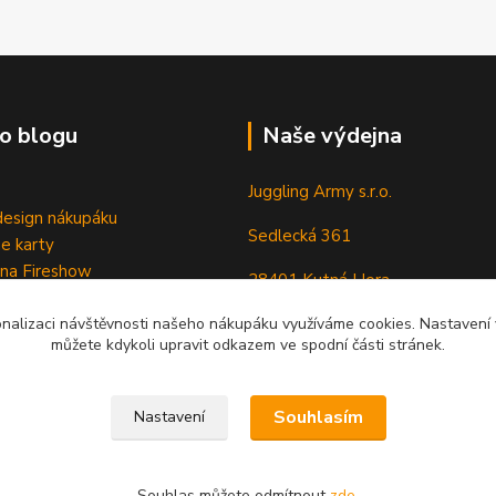
o blogu
Naše výdejna
Juggling Army s.r.o.
esign nákupáku
Sedlecká 361
e karty
 na Fireshow
28401 Kutná Hora
onalizaci návštěvnosti našeho nákupáku využíváme cookies. Nastavení v
můžete kdykoli upravit odkazem ve spodní části stránek.
Souhlasím
Nastavení
Souhlas můžete odmítnout
zde
.