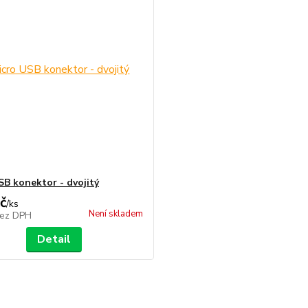
SB konektor - dvojitý
č
/
ks
Není skladem
ez DPH
Detail