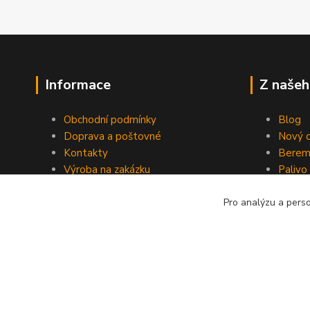
Informace
Z našeh
Obchodní podmínky
Blog
Doprava a poštovné
Nový d
Kontakty
Berem
Výroba na zakázku
Palivo
Kevlarové sedmero
Pro analýzu a pers
Kopyrájt - Jarmy.cz