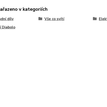
zařazeno v kategoriích
dní díly
Vše co svítí
Elek
cí Diabolo