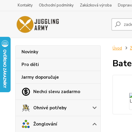
Kontakty
Obchodní podmínky
Zakázková výroba
Doprava
Úvod
Ž
Novinky
Bate
Pro děti
Jarmy doporučuje
Nechci slevu zadarmo
Ohnivé potřeby
Žonglování