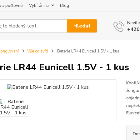
 a poštovné
Vybírám si
Blog
Nevíte
Hledat
+420
onglování
Vše co svítí
Baterie LR44 Eunicell 1.5V - 1 kus
rie LR44 Eunicell 1.5V - 1 kus
Knoflík
žonglov
objedne
nepřek
Eunicel
Dos