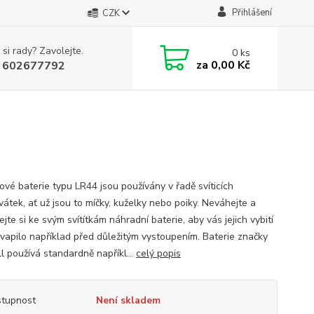
Přihlášení
CZK
 si rady? Zavolejte.
0
ks
za
0,00 Kč
 602677792
ové baterie typu LR44 jsou používány v řadě svíticích
átek, ať už jsou to míčky, kuželky nebo poiky. Neváhejte a
jte si ke svým svítítkám náhradní baterie, aby vás jejich vybití
vapilo například před důležitým vystoupením. Baterie značky
l používá standardně napříkl...
celý popis
tupnost
Není skladem