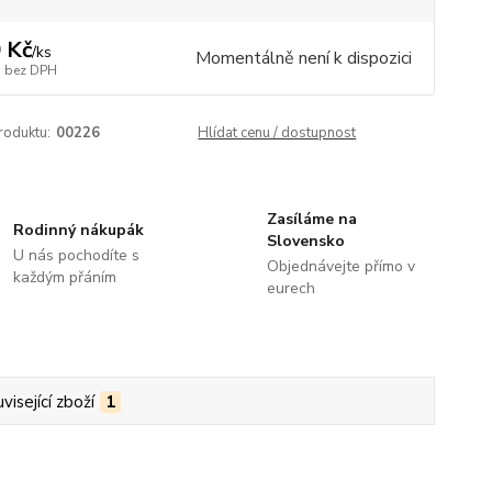
 Kč
/
ks
Momentálně není k dispozici
bez DPH
roduktu:
00226
Hlídat cenu / dostupnost
Zasíláme na
Rodinný nákupák
Slovensko
U nás pochodíte s
Objednávejte přímo v
každým přáním
eurech
visející zboží
1