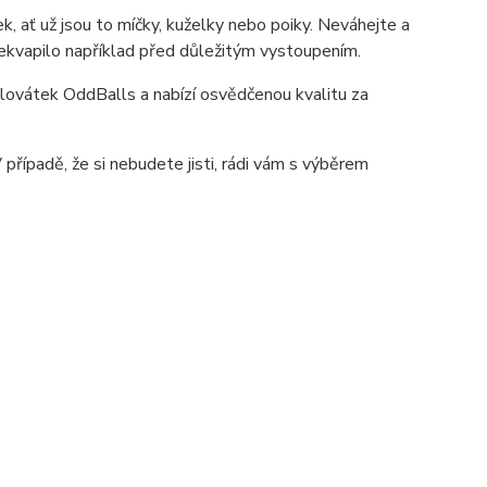
k, ať už jsou to míčky, kuželky nebo poiky. Neváhejte a
překvapilo například před důležitým vystoupením.
lovátek OddBalls a nabízí osvědčenou kvalitu za
 případě, že si nebudete jisti, rádi vám s výběrem