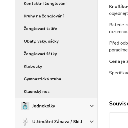
Kontaktní žonglování
Knoflíko
objednejt
Kruhy na žonglování
Baterie z
Žonglovací talíře
rozumnou
Obaly, vaky, sáčky
Před odbj
poradíme
Žonglovací šátky
Cena je z
Klobouky
Specifika
Gymnastická stuha
Klaunský nos
Souvise
Jednokolky
Ultimátní Zábava / Skill