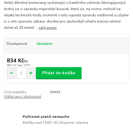
Velký dřevěný bumerang vycházející z tradičního vzhledu Aborgijijunijců.
Jedná se o opravdu majestání kousek, který se, na rovinu, nehodí na
nějaký technické hody, nicméně v letu vypadá opravdu nádherně a užijete
si s ním spoustu zábavy. vhodný pro zkušenější vrhače krásný vzhled
dolet až 30 metrů ...
celý popis
Dostupnost
Skladem
834 Kč
/
ks
689 Kč
bez DPH
Přidat do košíku
Číslo produktu:
00403
Hlídat cenu / dostupnost
Poštovné platit nemusíte
Balíčky nad 1500,- Kč lifrujeme zdarma