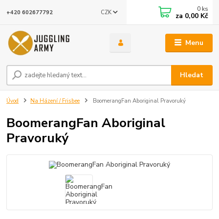
0
ks
CZK
+420 602677792
za
0,00 Kč
Menu
Hledat
Úvod
Na Házení / Frisbee
BoomerangFan Aboriginal Pravoruký
BoomerangFan Aboriginal
Pravoruký