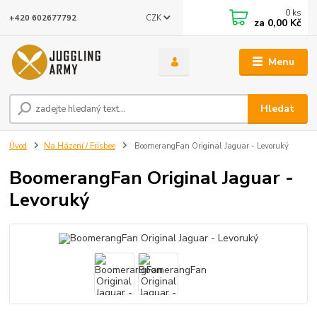
0
ks
CZK
+420 602677792
za
0,00 Kč
Menu
Hledat
Úvod
Na Házení / Frisbee
BoomerangFan Original Jaguar - Levoruký
BoomerangFan Original Jaguar -
Levoruký