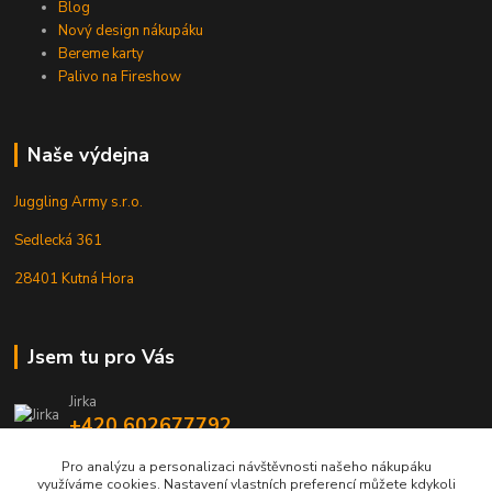
Blog
Nový design nákupáku
Bereme karty
Palivo na Fireshow
Naše výdejna
Juggling Army s.r.o.
Sedlecká 361
28401 Kutná Hora
Jsem tu pro Vás
Jirka
+420 602677792
Pro analýzu a personalizaci návštěvnosti našeho nákupáku
info@jarmy.cz
využíváme cookies. Nastavení vlastních preferencí můžete kdykoli