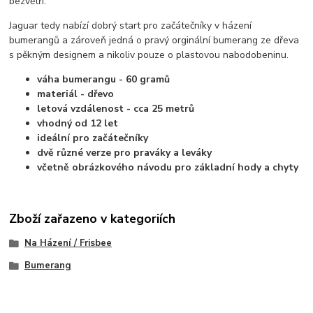
bezvětří.
Jaguar tedy nabízí dobrý start pro začátečníky v házení
bumerangů a zároveň jedná o pravý orginální bumerang ze dřeva
s pěkným designem a nikoliv pouze o plastovou nabodobeninu.
váha bumerangu - 60 gramů
materiál - dřevo
letová vzdálenost - cca 25 metrů
vhodný od 12 let
ideální pro začátečníky
dvě různé verze pro praváky a leváky
včetně obrázkového návodu pro základní hody a chyty
Zboží zařazeno v kategoriích
Na Házení / Frisbee
Bumerang