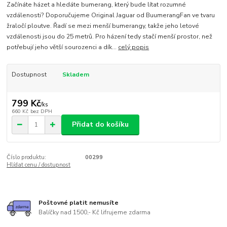
Začínáte házet a hledáte bumerang, který bude lítat rozumné
vzdálenosti? Doporučujeme Original Jaguar od BuumerangFan ve tvaru
žraločí ploutve. Řadí se mezi menší bumerangy, takže jeho letové
vzdálenosti jsou do 25 metrů. Pro házení tedy stačí menší prostor, než
potřebují jeho větší sourozenci a dík...
celý popis
Dostupnost
Skladem
799 Kč
/
ks
660 Kč
bez DPH
Přidat do košíku
Číslo produktu:
00299
Hlídat cenu / dostupnost
Poštovné platit nemusíte
Balíčky nad 1500,- Kč lifrujeme zdarma