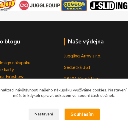
o blogu
Naše výdejna
Juggling Army s.r.o.
esign nákupáku
Sedlecká 361
e karty
 na Fireshow
28401 Kutná Hora
onalizaci návštěvnosti našeho nákupáku využíváme cookies. Nastavení v
můžete kdykoli upravit odkazem ve spodní části stránek.
Souhlasím
Nastavení