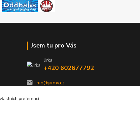
Jsem tu pro Vás
Jirka
+420 602677792
info@jarmy.cz
lastních preferencí