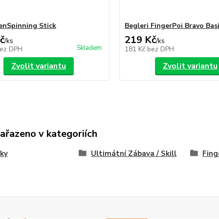
enSpinning Stick
Begleri FingerPoi Bravo Bas
č
219 Kč
/
ks
/
ks
Skladem
ez DPH
181 Kč
bez DPH
Zvolit variantu
Zvolit variantu
zařazeno v kategoriích
ky
Ultimátní Zábava / Skill
Fing