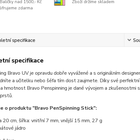
Balíčky nad 1500,- Kč
Zboží držíme skladem
lifrujeme zdarma
etní specifikace
Sou
tní specifikace
ng Bravo UV je opravdu dobře vyvážené a s originálním designem.
idníte a učitelku nebo šéfa tím dost zaujmete. Díky své perfektní
a hmotnost Bravo Penspinning je dané vývojem a zkušenostmi s
prstů.
e o produktu "Bravo PenSpinning Stick":
a 20 cm, šířka: vnitřní 7 mm, vnější 15 mm, 27 g
nátové jádro