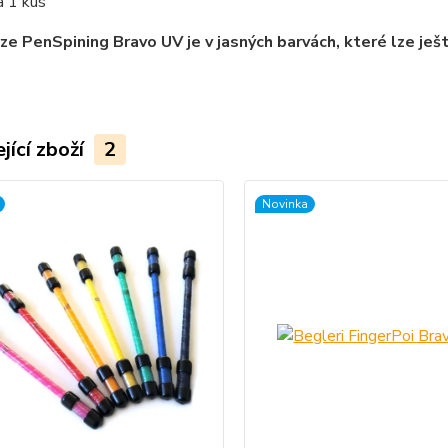
a 1 kus
ze PenSpining Bravo UV je v jasných barvách, které lze ješ
jící zboží
2
Novinka