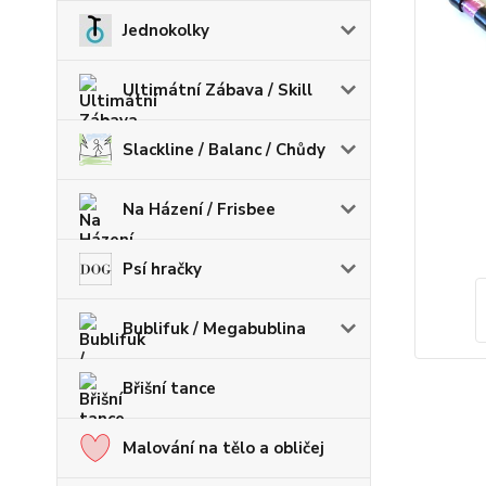
Jednokolky
Ultimátní Zábava / Skill
Slackline / Balanc / Chůdy
Na Házení / Frisbee
Psí hračky
Bublifuk / Megabublina
Břišní tance
Malování na tělo a obličej