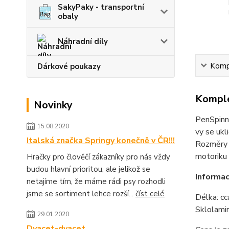
SakyPaky - transportní
obaly
Náhradní díly
Kompl
Dárkové poukazy
Komple
Novinky
PenSpinni
15.08.2020
vy se ukl
Italská značka Springy konečně v ČR!!!
Rozměry 
motoriku 
Hračky pro člověčí zákazníky pro nás vždy
budou hlavní prioritou, ale jelikož se
Informac
netajíme tím, že máme rádi psy rozhodli
jsme se sortiment lehce rozší...
číst celé
Délka: cc
Sklolami
29.01.2020
Dvacet-dvacet