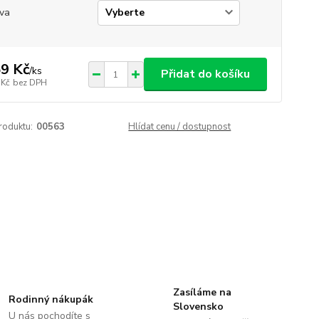
va
9 Kč
/
ks
Přidat do košíku
 Kč
bez DPH
roduktu:
00563
Hlídat cenu / dostupnost
Zasíláme na
Rodinný nákupák
Slovensko
U nás pochodíte s