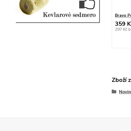
Bravo P
359 K
297 Kč
b
Zboží 
Novin