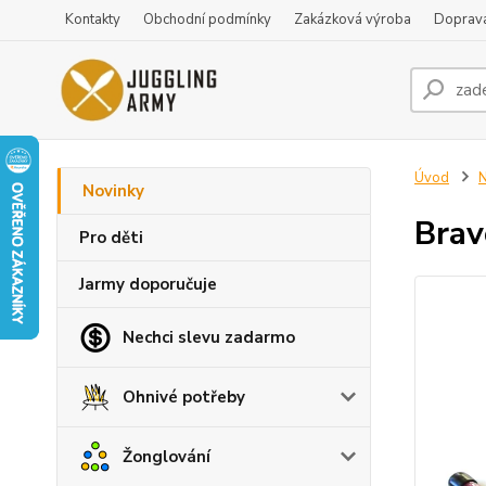
Kontakty
Obchodní podmínky
Zakázková výroba
Doprava
Úvod
N
Novinky
Brav
Pro děti
Jarmy doporučuje
Nechci slevu zadarmo
Ohnivé potřeby
Žonglování