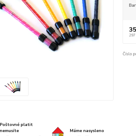
Bar
35
297
Číslo p
Poštovné platit
nemusíte
Máme nasysleno