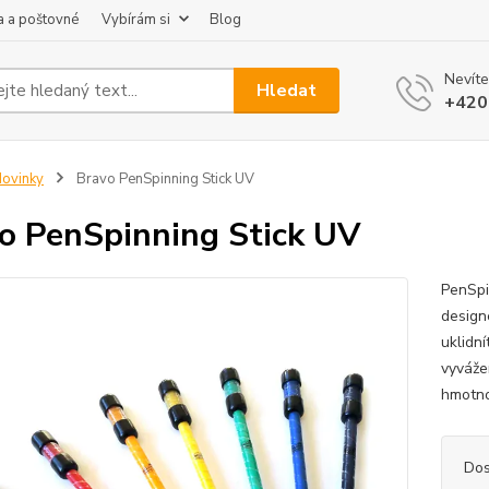
 a poštovné
Vybírám si
Blog
Nevíte
Hledat
+420
ovinky
Bravo PenSpinning Stick UV
o PenSpinning Stick UV
PenSpi
design
uklidní
vyváže
hmotno
Dos