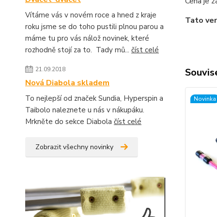
Cena je z
Vítáme vás v novém roce a hned z kraje
Tato ver
roku jsme se do toho pustili plnou parou a
máme tu pro vás nálož novinek, které
rozhodně stojí za to. Tady mů...
číst celé
21.09.2018
Souvise
Nová Diabola skladem
To nejlepší od značek Sundia, Hyperspin a
Novinka
Taibolo naleznete u nás v nákupáku.
Mrkněte do sekce Diabola
číst celé
Zobrazit všechny novinky