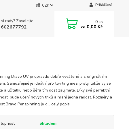
Přihlášení
CZK
 si rady? Zavolejte.
0
ks
za
0,00 Kč
 602677792
nning Bravo UV je opravdu dobře vyvážené a s originálním
em. Samozřejmě je ideální pro twirling mezi prsty, takže vy se
te a učitelku nebo šéfa tím dost zaujmete. Díky své perfektní
nosti bude učení nových triků a hraní jedna radost. Rozměry a
st Bravo Penspinning je d...
celý popis
tupnost
Skladem