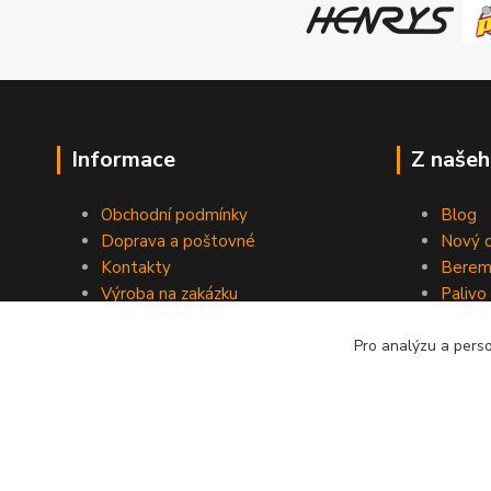
Informace
Z našeh
Obchodní podmínky
Blog
Doprava a poštovné
Nový d
Kontakty
Berem
Výroba na zakázku
Palivo
Kevlarové sedmero
Pro analýzu a pers