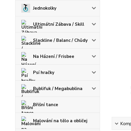
Jednokolky
Ultimátní Zábava / Skill
Slackline / Balanc / Chůdy
Na Házení / Frisbee
Psí hračky
Bublifuk / Megabublina
Břišní tance
Malování na tělo a obličej
Kompl