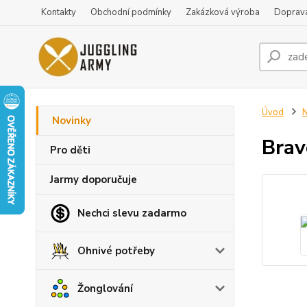
Kontakty
Obchodní podmínky
Zakázková výroba
Doprava
Úvod
N
Novinky
Brav
Pro děti
Jarmy doporučuje
Nechci slevu zadarmo
Ohnivé potřeby
Žonglování