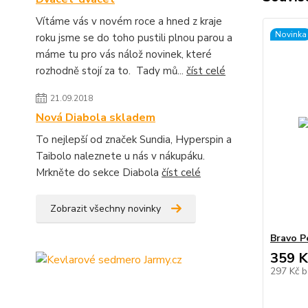
Vítáme vás v novém roce a hned z kraje
Novinka
roku jsme se do toho pustili plnou parou a
máme tu pro vás nálož novinek, které
rozhodně stojí za to. Tady mů...
číst celé
21.09.2018
Nová Diabola skladem
To nejlepší od značek Sundia, Hyperspin a
Taibolo naleznete u nás v nákupáku.
Mrkněte do sekce Diabola
číst celé
Zobrazit všechny novinky
Bravo P
359 K
297 Kč
b