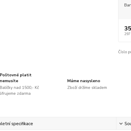
Bar
35
297
Číslo p
Poštovné platit
nemusíte
Máme nasysleno
Balíčky nad 1500,- Kč
Zboží držíme skladem
lifrujeme zdarma
etní specifikace
Sou