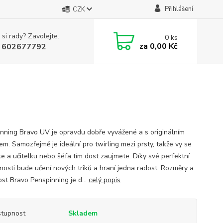
Přihlášení
CZK
 si rady? Zavolejte.
0
ks
za
0,00 Kč
 602677792
nning Bravo UV je opravdu dobře vyvážené a s originálním
em. Samozřejmě je ideální pro twirling mezi prsty, takže vy se
te a učitelku nebo šéfa tím dost zaujmete. Díky své perfektní
nosti bude učení nových triků a hraní jedna radost. Rozměry a
st Bravo Penspinning je d...
celý popis
tupnost
Skladem