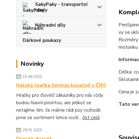
SakyPaky - transportní
obaly
Komple
PenSpinni
Náhradní díly
vy se ukl
Rozměry 
Dárkové poukazy
motoriku 
Informac
Novinky
Délka: cc
15.08.2020
Sklolami
Italská značka Springy konečně v ČR!!!
Cena je z
Hračky pro člověčí zákazníky pro nás vždy
budou hlavní prioritou, ale jelikož se
Tato ver
netajíme tím, že máme rádi psy rozhodli
jsme se sortiment lehce rozší...
číst celé
29.01.2020
Souvise
Dvacet-dvacet