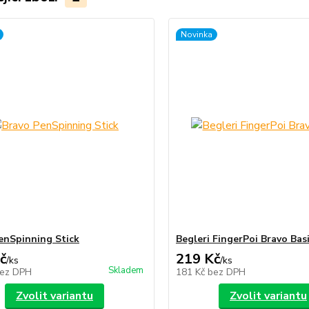
Novinka
enSpinning Stick
Begleri FingerPoi Bravo Bas
č
219 Kč
/
ks
/
ks
Skladem
ez DPH
181 Kč
bez DPH
Zvolit variantu
Zvolit variantu