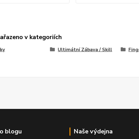
zařazeno v kategoriích
ky
Ultimátní Zábava / Skill
Fing
o blogu
Naše výdejna