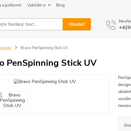
 a poštovné
Vybírám si
Blog
Nevíte
Hledat
+420
ovinky
Bravo PenSpinning Stick UV
o PenSpinning Stick UV
PenSpi
design
uklidní
vyváže
hmotno
Dos