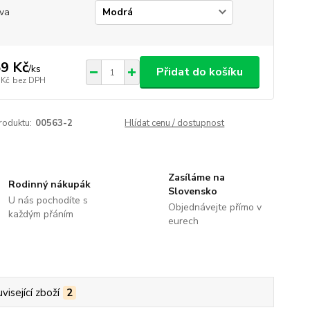
va
9 Kč
/
ks
Přidat do košíku
 Kč
bez DPH
roduktu:
00563-2
Hlídat cenu / dostupnost
Zasíláme na
Rodinný nákupák
Slovensko
U nás pochodíte s
Objednávejte přímo v
každým přáním
eurech
visející zboží
2