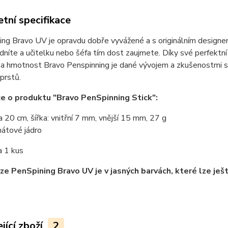
tní specifikace
ng Bravo UV je opravdu dobře vyvážené a s originálním designem.
idníte a učitelku nebo šéfa tím dost zaujmete. Díky své perfektní
a hmotnost Bravo Penspinning je dané vývojem a zkušenostmi s
prstů.
e o produktu "Bravo PenSpinning Stick":
a 20 cm, šířka: vnitřní 7 mm, vnější 15 mm, 27 g
nátové jádro
a 1 kus
ze PenSpining Bravo UV je v jasných barvách, které lze ješ
jící zboží
2