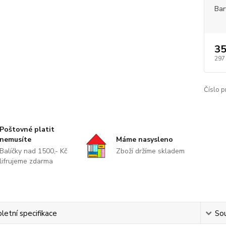
Bar
35
297
Číslo p
Poštovné platit
nemusíte
Máme nasysleno
Balíčky nad 1500,- Kč
Zboží držíme skladem
lifrujeme zdarma
etní specifikace
Sou