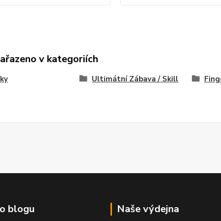
zařazeno v kategoriích
ky
Ultimátní Zábava / Skill
Fing
o blogu
Naše výdejna