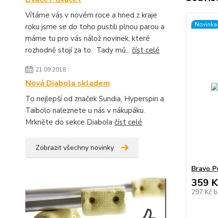
Vítáme vás v novém roce a hned z kraje
Novinka
roku jsme se do toho pustili plnou parou a
máme tu pro vás nálož novinek, které
rozhodně stojí za to. Tady mů...
číst celé
21.09.2018
Nová Diabola skladem
To nejlepší od značek Sundia, Hyperspin a
Taibolo naleznete u nás v nákupáku.
Mrkněte do sekce Diabola
číst celé
Zobrazit všechny novinky
Bravo P
359 K
297 Kč
b