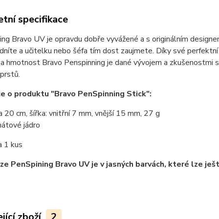
tní specifikace
ng Bravo UV je opravdu dobře vyvážené a s originálním designem.
idníte a učitelku nebo šéfa tím dost zaujmete. Díky své perfektní
a hmotnost Bravo Penspinning je dané vývojem a zkušenostmi s
prstů.
e o produktu "Bravo PenSpinning Stick":
a 20 cm, šířka: vnitřní 7 mm, vnější 15 mm, 27 g
nátové jádro
a 1 kus
ze PenSpining Bravo UV je v jasných barvách, které lze ješ
jící zboží
2