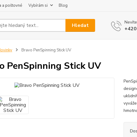
 a poštovné
Vybírám si
Blog
Nevíte
Hledat
+420
ovinky
Bravo PenSpinning Stick UV
o PenSpinning Stick UV
PenSpi
design
uklidní
vyváže
hmotno
Dos