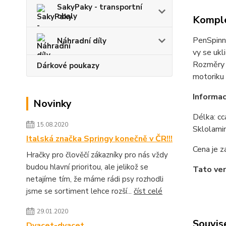
SakyPaky - transportní
obaly
Komple
PenSpinni
Náhradní díly
vy se ukl
Rozměry 
Dárkové poukazy
motoriku 
Informac
Novinky
Délka: cc
15.08.2020
Sklolami
Italská značka Springy konečně v ČR!!!
Cena je z
Hračky pro člověčí zákazníky pro nás vždy
budou hlavní prioritou, ale jelikož se
Tato ver
netajíme tím, že máme rádi psy rozhodli
jsme se sortiment lehce rozší...
číst celé
29.01.2020
Souvise
Dvacet-dvacet