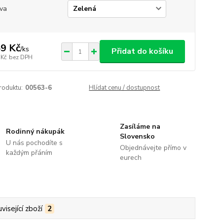
va
9 Kč
/
ks
Přidat do košíku
 Kč
bez DPH
roduktu:
00563-6
Hlídat cenu / dostupnost
Zasíláme na
Rodinný nákupák
Slovensko
U nás pochodíte s
Objednávejte přímo v
každým přáním
eurech
visející zboží
2