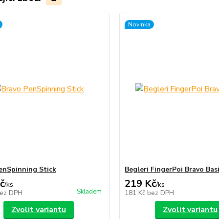
Novinka
enSpinning Stick
Begleri FingerPoi Bravo Bas
č
219 Kč
/
ks
/
ks
Skladem
ez DPH
181 Kč
bez DPH
Zvolit variantu
Zvolit variantu