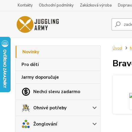
Kontakty
Obchodní podmínky
Zakázková výroba
Doprava
Úvod
N
Novinky
Brav
Pro děti
Jarmy doporučuje
Nechci slevu zadarmo
Ohnivé potřeby
Žonglování