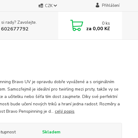
Přihlášení
CZK
 si rady? Zavolejte.
0
ks
za
0,00 Kč
 602677792
nning Bravo UV je opravdu dobře vyvážené a s originálním
em. Samozřejmě je ideální pro twirling mezi prsty, takže vy se
te a učitelku nebo šéfa tím dost zaujmete. Díky své perfektní
nosti bude učení nových triků a hraní jedna radost. Rozměry a
st Bravo Penspinning je d...
celý popis
tupnost
Skladem