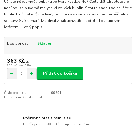
Už jste někdy viděli bublinu ve tvaru kostky? Ne? Čtěte dál....Bublologie
není pouze o tvorbě malých, či velkých bublin. S touto sadou se naučíte z
bublin tvořit také různé tvary, lepit je na sebe a skládat tak neuvěřitelné
sestavy. Své kamarády a diváky pak uchvátíte například bublinovým
řetězem, ...
celý popis
Dostupnost
Skladem
363 Kč
/
ks
300 Kč
bez DPH
Přidat do košíku
Číslo produktu:
00291
Hlídat cenu / dostupnost
Poštovné platit nemusíte
Balíčky nad 1500,- Kč lifrujeme zdarma