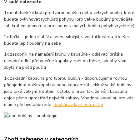
V sadě naleznete:
1x multifunkční kruh pro tvorbu malých nebo velkých bublin, které
budete ovlivňovat rychlostí pohybu (pro velké bubliny provádějte
tah kruhem pomalu a pro spoustu malých bublin pohyb zrychlete)
2x brčko - jedno slabší a jedno silnější, s vnitřní kostrou, kterými
budete lepit bubliny na sebe
1x zasobník na namačení kruhu v kapalině - odlévací drážka
usnadní odlití přebytečné kapaliny zpět do láhve, tak aby vám
zbyla na příští použití
1x základní kapalina pro tvorbu bublin - doporučujeme rovnou
přiobjednat další kapalinu nebo koncentrát, jelikož velké bubliny
jsou také velkým žroutem roztoku a hrozí tak, že vám kapalina
dojde přímo uprostřed největší zábavy. Vhodnou kapalinu pro vás
máme přichystanou zde:
Bublinový koncentrát 1:6
Zboží zařazeno v kategoriích