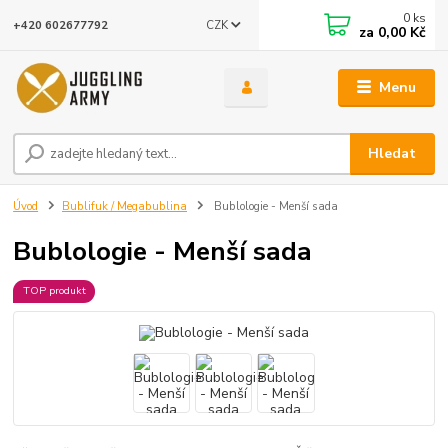
0
ks
CZK
+420 602677792
za
0,00 Kč
Menu
Hledat
Úvod
Bublifuk / Megabublina
Bublologie - Menší sada
Bublologie - Menší sada
TOP produkt