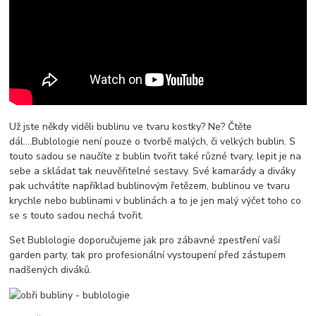
Už jste někdy viděli bublinu ve tvaru kostky? Ne? Čtěte
dál....Bublologie není pouze o tvorbě malých, či velkých bublin. S
touto sadou se naučíte z bublin tvořit také různé tvary, lepit je na
sebe a skládat tak neuvěřitelné sestavy. Své kamarády a diváky
pak uchvátíte například bublinovým řetězem, bublinou ve tvaru
krychle nebo bublinami v bublinách a to je jen malý výčet toho co
se s touto sadou nechá tvořit.
Set Bublologie doporučujeme jak pro zábavné zpestření vaší
garden party, tak pro profesionální vystoupení před zástupem
nadšených diváků.