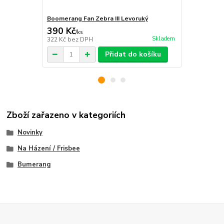
Boomerang Fan Zebra III Levoruký
Bumerang Fa
390 Kč
849 Kč
/
ks
/
ks
Skladem
322 Kč
bez DPH
702 Kč
bez 
Přidat do košíku
Zboží zařazeno v kategoriích
Novinky
Na Házení / Frisbee
Bumerang