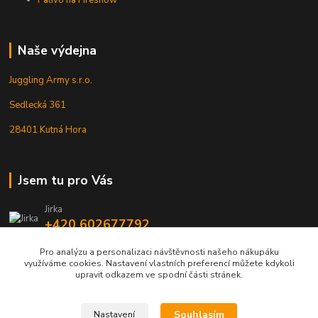
Naše výdejna
Juggling Army s.r.o.
Sedlecká 361
28401 Kutná Hora
Jsem tu pro Vás
Jirka
+420 602677792
Pro analýzu a personalizaci návštěvnosti našeho nákupáku
info@jarmy.cz
využíváme cookies. Nastavení vlastních preferencí můžete kdykoli
upravit odkazem ve spodní části stránek.
Souhlasím
Nastavení