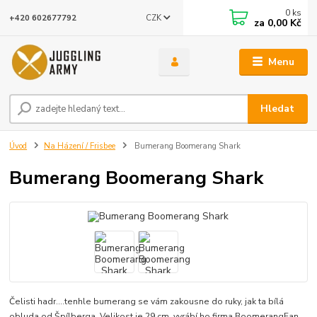
0
ks
CZK
+420 602677792
za
0,00 Kč
Menu
Hledat
Úvod
Na Házení / Frisbee
Bumerang Boomerang Shark
Bumerang Boomerang Shark
Čelisti hadr....tenhle bumerang se vám zakousne do ruky, jak ta bílá
obluda od Špílberga. Velikost je 29 cm, vyrábí ho firma BoomerangFan,