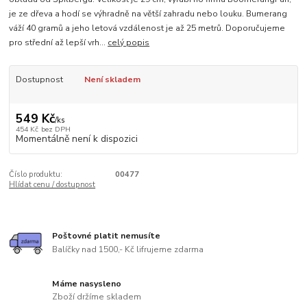
je ze dřeva a hodí se výhradně na větší zahradu nebo louku. Bumerang
váží 40 gramů a jeho letová vzdálenost je až 25 metrů. Doporučujeme
pro střední až lepší vrh...
celý popis
Dostupnost
Není skladem
549 Kč
/
ks
454 Kč
bez DPH
Momentálně není k dispozici
Číslo produktu:
00477
Hlídat cenu / dostupnost
Poštovné platit nemusíte
Balíčky nad 1500,- Kč lifrujeme zdarma
Máme nasysleno
Zboží držíme skladem