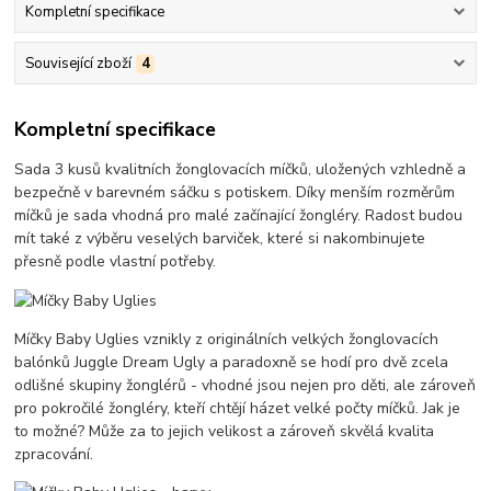
Kompletní specifikace
Související zboží
4
Kompletní specifikace
Sada 3 kusů kvalitních žonglovacích míčků, uložených vzhledně a
bezpečně v barevném sáčku s potiskem. Díky menším rozměrům
míčků je sada vhodná pro malé začínající žongléry. Radost budou
mít také z výběru veselých barviček, které si nakombinujete
přesně podle vlastní potřeby.
Míčky Baby Uglies vznikly z originálních velkých žonglovacích
balónků Juggle Dream Ugly a paradoxně se hodí pro dvě zcela
odlišné skupiny žonglérů - vhodné jsou nejen pro děti, ale zároveň
pro pokročilé žongléry, kteří chtějí házet velké počty míčků. Jak je
to možné? Může za to jejich velikost a zároveň skvělá kvalita
zpracování.