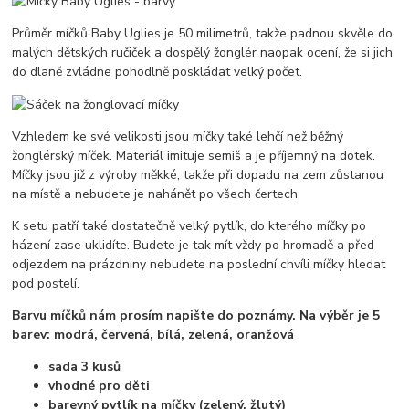
Průměr míčků Baby Uglies je 50 milimetrů, takže padnou skvěle do
malých dětských ručiček a dospělý žonglér naopak ocení, že si jich
do dlaně zvládne pohodlně poskládat velký počet.
Vzhledem ke své velikosti jsou míčky také lehčí než běžný
žonglérský míček. Materiál imituje semiš a je příjemný na dotek.
Míčky jsou již z výroby měkké, takže při dopadu na zem zůstanou
na místě a nebudete je nahánět po všech čertech.
K setu patří také dostatečně velký pytlík, do kterého míčky po
házení zase uklidíte. Budete je tak mít vždy po hromadě a před
odjezdem na prázdniny nebudete na poslední chvíli míčky hledat
pod postelí.
Barvu míčků nám prosím napište do poznámy. Na výběr je 5
barev: modrá, červená, bílá, zelená, oranžová
sada 3 kusů
vhodné pro děti
barevný pytlík na míčky (zelený, žlutý)