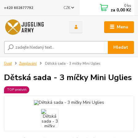
0
ks
CZK
+420 602677792
za
0,00 Kč
Menu
Hledat
Úvod
Žonglování
Dětská sada - 3 míčky Mini Uglies
Dětská sada - 3 míčky Mini Uglies
TOP produkt