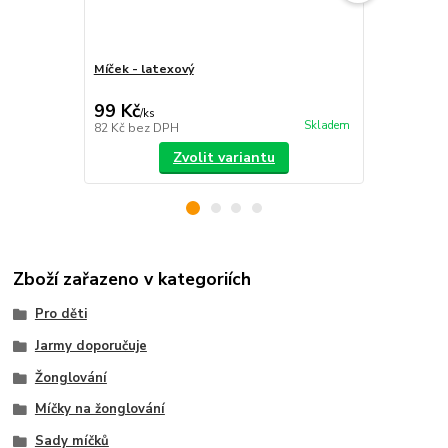
Míček - latexový
Sada míčků
sáček
99 Kč
399 Kč
/
ks
/
ks
Skladem
82 Kč
bez DPH
330 Kč
bez 
Zvolit variantu
Zboží zařazeno v kategoriích
Pro děti
Jarmy doporučuje
Žonglování
Míčky na žonglování
Sady míčků