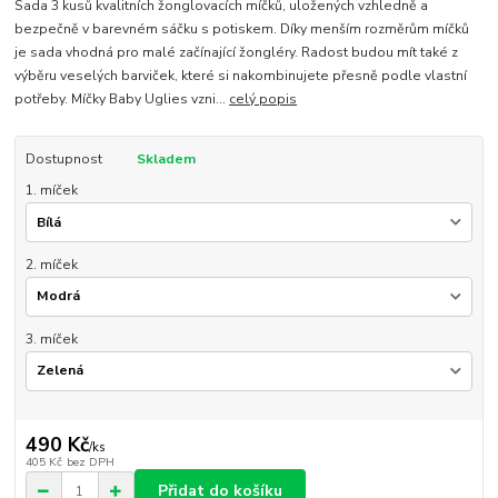
Sada 3 kusů kvalitních žonglovacích míčků, uložených vzhledně a
bezpečně v barevném sáčku s potiskem. Díky menším rozměrům míčků
je sada vhodná pro malé začínající žongléry. Radost budou mít také z
výběru veselých barviček, které si nakombinujete přesně podle vlastní
potřeby. Míčky Baby Uglies vzni...
celý popis
Dostupnost
Skladem
1. míček
2. míček
3. míček
490 Kč
/
ks
405 Kč
bez DPH
Přidat do košíku