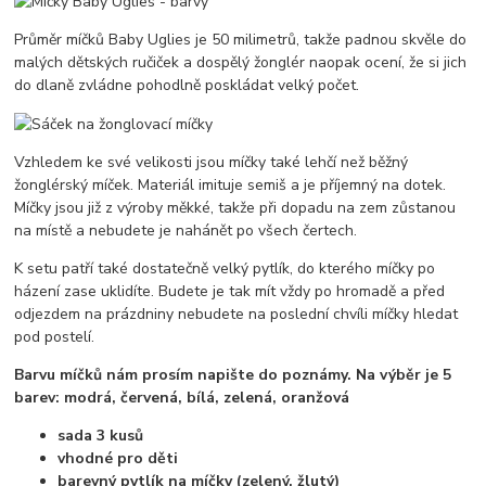
Průměr míčků Baby Uglies je 50 milimetrů, takže padnou skvěle do
malých dětských ručiček a dospělý žonglér naopak ocení, že si jich
do dlaně zvládne pohodlně poskládat velký počet.
Vzhledem ke své velikosti jsou míčky také lehčí než běžný
žonglérský míček. Materiál imituje semiš a je příjemný na dotek.
Míčky jsou již z výroby měkké, takže při dopadu na zem zůstanou
na místě a nebudete je nahánět po všech čertech.
K setu patří také dostatečně velký pytlík, do kterého míčky po
házení zase uklidíte. Budete je tak mít vždy po hromadě a před
odjezdem na prázdniny nebudete na poslední chvíli míčky hledat
pod postelí.
Barvu míčků nám prosím napište do poznámy. Na výběr je 5
barev: modrá, červená, bílá, zelená, oranžová
sada 3 kusů
vhodné pro děti
barevný pytlík na míčky (zelený, žlutý)