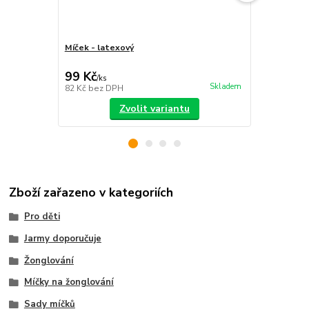
Míček - latexový
Sada míčků
sáček
99 Kč
399 Kč
/
ks
/
ks
Skladem
82 Kč
bez DPH
330 Kč
bez 
Zvolit variantu
Zboží zařazeno v kategoriích
Pro děti
Jarmy doporučuje
Žonglování
Míčky na žonglování
Sady míčků