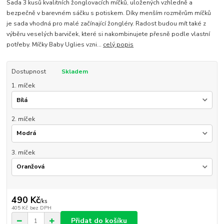
Sada 3 kusů kvalitních žonglovacích míčků, uložených vzhledně a
bezpečně v barevném sáčku s potiskem. Díky menším rozměrům míčků
je sada vhodná pro malé začínající žongléry. Radost budou mít také z
výběru veselých barviček, které si nakombinujete přesně podle vlastní
potřeby. Míčky Baby Uglies vzni...
celý popis
Dostupnost
Skladem
1. míček
2. míček
3. míček
490 Kč
/
ks
405 Kč
bez DPH
Přidat do košíku