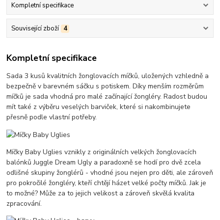
Kompletní specifikace
Související zboží
4
Kompletní specifikace
Sada 3 kusů kvalitních žonglovacích míčků, uložených vzhledně a
bezpečně v barevném sáčku s potiskem. Díky menším rozměrům
míčků je sada vhodná pro malé začínající žongléry. Radost budou
mít také z výběru veselých barviček, které si nakombinujete
přesně podle vlastní potřeby.
Míčky Baby Uglies vznikly z originálních velkých žonglovacích
balónků Juggle Dream Ugly a paradoxně se hodí pro dvě zcela
odlišné skupiny žonglérů - vhodné jsou nejen pro děti, ale zároveň
pro pokročilé žongléry, kteří chtějí házet velké počty míčků. Jak je
to možné? Může za to jejich velikost a zároveň skvělá kvalita
zpracování.