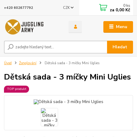
0
ks
CZK
+420 602677792
za
0,00 Kč
Menu
Hledat
Úvod
Žonglování
Dětská sada - 3 míčky Mini Uglies
Dětská sada - 3 míčky Mini Uglies
TOP produkt