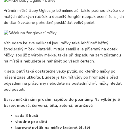
Průměr míčků Baby Uglies je 50 milimetrů, takže padnou skvěle do
malých dětských ručiček a dospělý žonglér naopak ocení, že si jich
do dlaně zvládne pohodlně poskládat velký počet.
Vzhledem ke své velikosti jsou míčky také lehčí než běžný
žonglérský míček. Materiál imituje semiš a je příjemný na dotek.
Míčky jsou již z výroby měkké, takže při dopadu na zem zůstanou
na místě a nebudete je nahánět po všech čertech.
K setu patří také dostatečně velký pytlík, do kterého míčky po
házení zase uklidíte. Budete je tak mít vždy po hromadě a před
odjezdem na prázdniny nebudete na poslední chvíli míčky hledat
pod postelí.
Barvu míčků nám prosím napište do poznámy. Na výběr je 5
barev: modrá, červená, bílá, zelená, oranžová
sada 3 kusů
vhodné pro děti
barevný pytlík na míčky (zelený, žlutý)