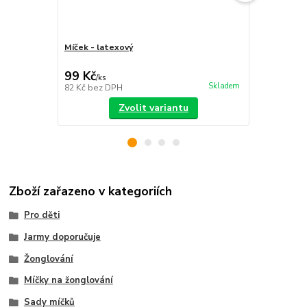
Míček - latexový
Sada míčků
sáček
99 Kč
399 Kč
/
ks
/
ks
Skladem
82 Kč
bez DPH
330 Kč
bez 
Zvolit variantu
Zboží zařazeno v kategoriích
Pro děti
Jarmy doporučuje
Žonglování
Míčky na žonglování
Sady míčků