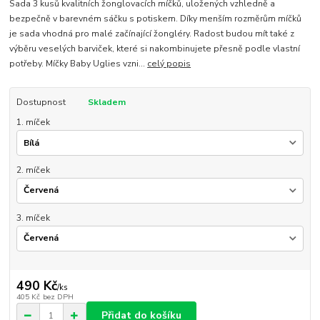
Sada 3 kusů kvalitních žonglovacích míčků, uložených vzhledně a
bezpečně v barevném sáčku s potiskem. Díky menším rozměrům míčků
je sada vhodná pro malé začínající žongléry. Radost budou mít také z
výběru veselých barviček, které si nakombinujete přesně podle vlastní
potřeby. Míčky Baby Uglies vzni...
celý popis
Dostupnost
Skladem
1. míček
2. míček
3. míček
490 Kč
/
ks
405 Kč
bez DPH
Přidat do košíku