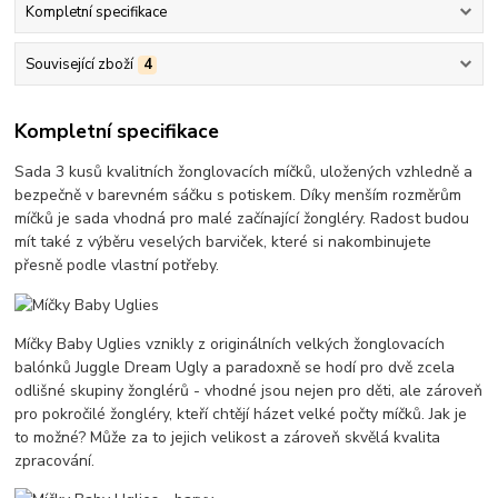
Kompletní specifikace
Související zboží
4
Kompletní specifikace
Sada 3 kusů kvalitních žonglovacích míčků, uložených vzhledně a
bezpečně v barevném sáčku s potiskem. Díky menším rozměrům
míčků je sada vhodná pro malé začínající žongléry. Radost budou
mít také z výběru veselých barviček, které si nakombinujete
přesně podle vlastní potřeby.
Míčky Baby Uglies vznikly z originálních velkých žonglovacích
balónků Juggle Dream Ugly a paradoxně se hodí pro dvě zcela
odlišné skupiny žonglérů - vhodné jsou nejen pro děti, ale zároveň
pro pokročilé žongléry, kteří chtějí házet velké počty míčků. Jak je
to možné? Může za to jejich velikost a zároveň skvělá kvalita
zpracování.