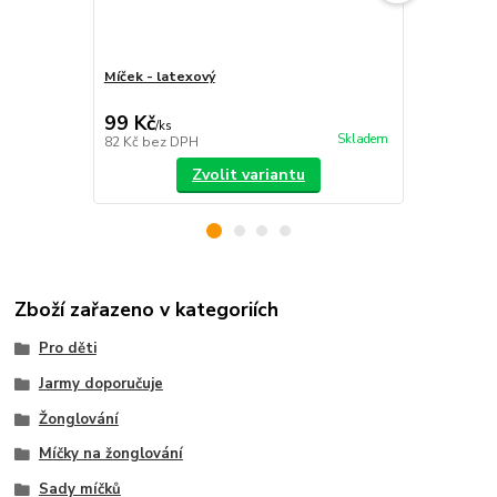
Míček - latexový
Sada míčků
sáček
99 Kč
399 Kč
/
ks
/
ks
Skladem
82 Kč
bez DPH
330 Kč
bez 
Zvolit variantu
Zboží zařazeno v kategoriích
Pro děti
Jarmy doporučuje
Žonglování
Míčky na žonglování
Sady míčků