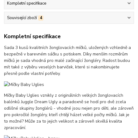
Kompletní specifikace
Související zboží
4
Kompletní specifikace
Sada 3 kusů kvalitních žonglovacích míčků, uložených vzhledně a
bezpečně v barevném sáčku s potiskem. Díky menším rozměrům
míčků je sada vhodná pro malé začínající žongléry. Radost budou
mít také z výběru veselých barviček, které si nakombinujete
přesně podle vlastní potřeby.
Míčky Baby Uglies vznikly z originálních velkých žonglovacích
balónků Juggle Dream Ugly a paradoxně se hodí pro dvě zcela
odlišné skupiny žonglérů - vhodné jsou nejen pro děti, ale zároveň
pro pokročilé žongléry, kteří chtějí házet velké počty míčků. Jak je
to možné? Může za to jejich velikost a zároveň skvělá kvalita
zpracování.