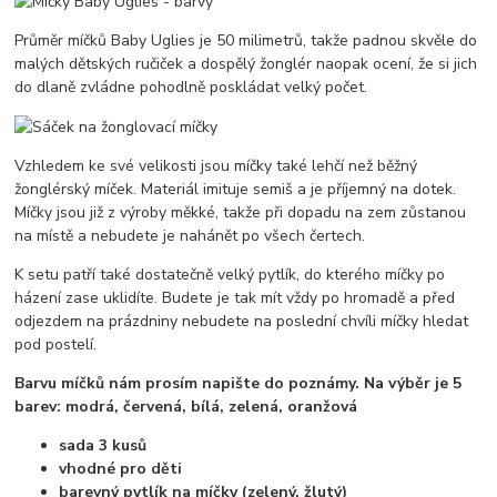
Průměr míčků Baby Uglies je 50 milimetrů, takže padnou skvěle do
malých dětských ručiček a dospělý žonglér naopak ocení, že si jich
do dlaně zvládne pohodlně poskládat velký počet.
Vzhledem ke své velikosti jsou míčky také lehčí než běžný
žonglérský míček. Materiál imituje semiš a je příjemný na dotek.
Míčky jsou již z výroby měkké, takže při dopadu na zem zůstanou
na místě a nebudete je nahánět po všech čertech.
K setu patří také dostatečně velký pytlík, do kterého míčky po
házení zase uklidíte. Budete je tak mít vždy po hromadě a před
odjezdem na prázdniny nebudete na poslední chvíli míčky hledat
pod postelí.
Barvu míčků nám prosím napište do poznámy. Na výběr je 5
barev: modrá, červená, bílá, zelená, oranžová
sada 3 kusů
vhodné pro děti
barevný pytlík na míčky (zelený, žlutý)