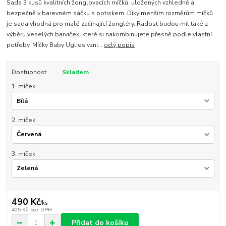
Sada 3 kusů kvalitních žonglovacích míčků, uložených vzhledně a
bezpečně v barevném sáčku s potiskem. Díky menším rozměrům míčků
je sada vhodná pro malé začínající žongléry. Radost budou mít také z
výběru veselých barviček, které si nakombinujete přesně podle vlastní
potřeby. Míčky Baby Uglies vzni...
celý popis
Dostupnost
Skladem
1. míček
2. míček
3. míček
490 Kč
/
ks
405 Kč
bez DPH
Přidat do košíku