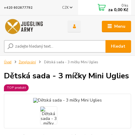
0
ks
CZK
+420 602677792
za
0,00 Kč
Menu
Hledat
Úvod
Žonglování
Dětská sada - 3 míčky Mini Uglies
Dětská sada - 3 míčky Mini Uglies
TOP produkt