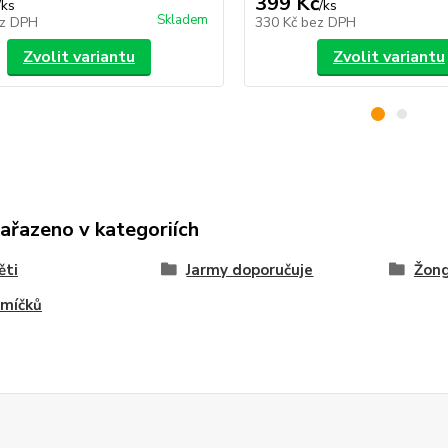
399 Kč
/
ks
/
ks
Skladem
z DPH
330 Kč
bez DPH
Zvolit variantu
Zvolit variantu
zařazeno v kategoriích
ěti
Jarmy doporučuje
Žong
 míčků