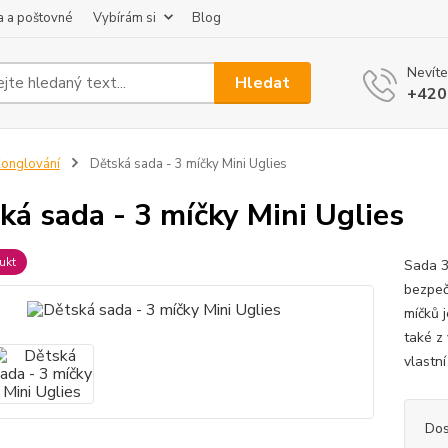
 a poštovné
Vybírám si
Blog
Nevíte
Hledat
+420
onglování
Dětská sada - 3 míčky Mini Uglies
ká sada - 3 míčky Mini Uglies
ukt
Sada 3
bezpeč
míčků 
také z
vlastní
Dos