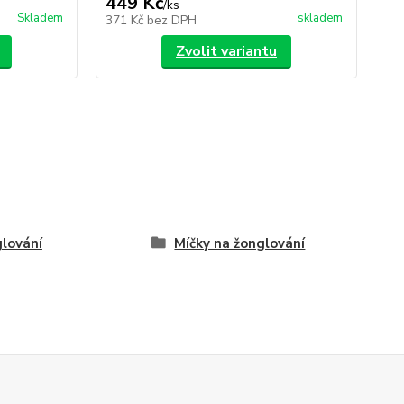
449 Kč
1
/
ks
Skladem
skladem
371 Kč
bez DPH
10
Zvolit variantu
lování
Míčky na žonglování