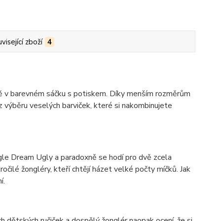
visející zboží
4
čně v barevném sáčku s potiskem. Díky menším rozměrům
z výběru veselých barviček, které si nakombinujete
ggle Dream Ugly a paradoxně se hodí pro dvě zcela
očilé žongléry, kteří chtějí házet velké počty míčků. Jak
í.
 dětských ručiček a dospělý žonglér naopak ocení, že si