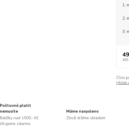
1. 
2. 
3. 
49
405
Číslo p
Hlídat 
Poštovné platit
nemusíte
Máme nasysleno
Balíčky nad 1500,- Kč
Zboží držíme skladem
lifrujeme zdarma