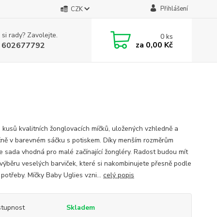
Přihlášení
CZK
 si rady? Zavolejte.
0
ks
za
0,00 Kč
 602677792
 kusů kvalitních žonglovacích míčků, uložených vzhledně a
ně v barevném sáčku s potiskem. Díky menším rozměrům
je sada vhodná pro malé začínající žongléry. Radost budou mít
 výběru veselých barviček, které si nakombinujete přesně podle
 potřeby. Míčky Baby Uglies vzni...
celý popis
tupnost
Skladem