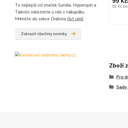
99 Kč
To nejlepší od značek Sundia, Hyperspin a
82 Kč
be
Taibolo naleznete u nás v nákupáku.
Mrkněte do sekce Diabola
číst celé
Zobrazit všechny novinky
Zboží 
Pro d
Sady