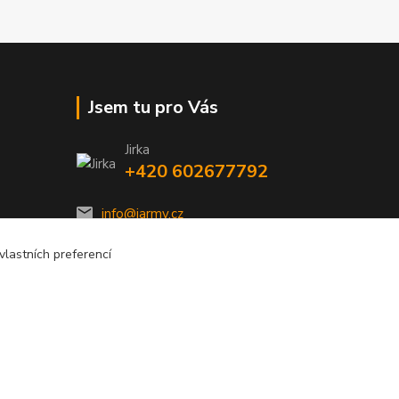
Jsem tu pro Vás
Jirka
+420 602677792
info@jarmy.cz
lastních preferencí