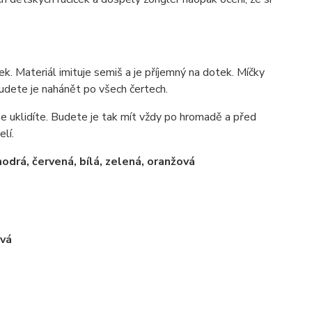
k. Materiál imituje semiš a je příjemný na dotek. Míčky
udete je nahánět po všech čertech.
se uklidíte. Budete je tak mít vždy po hromadě a před
lí.
drá, červená, bílá, zelená, oranžová
ová