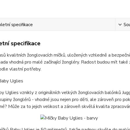
etní specifikace
Sou
tní specifikace
usů kvalitních žonglovacích míčků, uložených vzhledně a bezpe
sada vhodná pro malé začínající žongléry. Radost budou mít také 
dle vlastní potřeby.
y Uglies vznikly z originálních velkých žonglovacích balónků Ju
kupiny žonglérů - vhodné jsou nejen pro děti, ale zároveň pro pokr
né? Může za to jejich velikost a zároveň skvělá kvalita zpracován
čků Baby Uglies je 50 milimetrů, takže padnou skvěle do malých