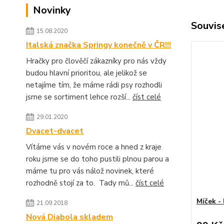
Novinky
Souvise
15.08.2020
Italská značka Springy konečně v ČR!!!
Hračky pro člověčí zákazníky pro nás vždy
budou hlavní prioritou, ale jelikož se
netajíme tím, že máme rádi psy rozhodli
jsme se sortiment lehce rozší...
číst celé
29.01.2020
Dvacet-dvacet
Vítáme vás v novém roce a hned z kraje
roku jsme se do toho pustili plnou parou a
máme tu pro vás nálož novinek, které
rozhodně stojí za to. Tady mů...
číst celé
Míček -
21.09.2018
Nová Diabola skladem