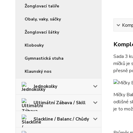
Žonglovací talíře
Obaly, vaky, sáčky
Kompl
Žonglovací šátky
Komple
Klobouky
Sada 3 k
Gymnastická stuha
míčků je 
přesně po
Klaunský nos
Jednokolky
Míčky Bab
odlišné s
Ultimátní Zábava / Skill
je to mož
Slackline / Balanc / Chůdy
Průměr mí