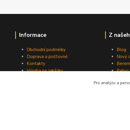
Informace
Z našeh
Obchodní podmínky
Blog
Doprava a poštovné
Nový d
Kontakty
Berem
Výroba na zakázku
Palivo
Kevlarové sedmero
Pro analýzu a pers
Kopyrájt - Jarmy.cz