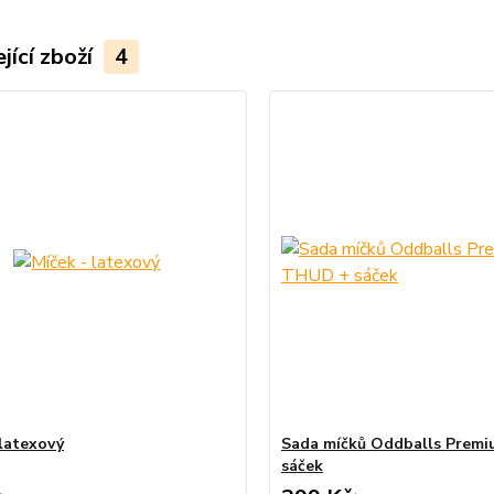
jící zboží
4
 latexový
Sada míčků Oddballs Prem
sáček