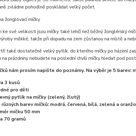
laně zvládne pohodlně poskládat velký počet.
ke své velikosti jsou míčky také lehčí než běžný žonglérský míče
z výroby měkké, takže při dopadu na zem zůstanou na místě a neb
tří také dostatečně velký pytlík, do kterého míčky po házení za
na prázdniny nebudete na poslední chvíli míčky hledat pod poste
čků nám prosím napište do poznámy. Na výběr je 5 barev: mo
a 3 kusů
dné pro děti
evný pytlík na míčky (zelený, žlutý)
 různých barev míčků: modrá, červená, bílá, zelená a oranž
ůměr míčku 50 mm
a 70 gramů