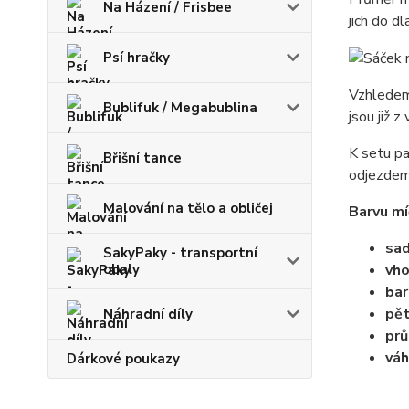
Na Házení / Frisbee
jich do d
Psí hračky
Vzhledem 
Bublifuk / Megabublina
jsou již 
K setu pa
Břišní tance
odjezdem 
Malování na tělo a obličej
Barvu mí
sad
SakyPaky - transportní
obaly
vho
bar
pět
Náhradní díly
pr
váh
Dárkové poukazy