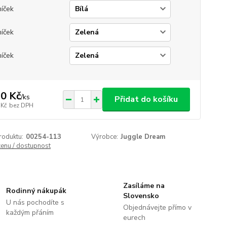
míček
míček
míček
0 Kč
/
ks
Přidat do košíku
 Kč
bez DPH
roduktu:
00254-113
Výrobce:
Juggle Dream
cenu / dostupnost
Zasíláme na
Rodinný nákupák
Slovensko
U nás pochodíte s
Objednávejte přímo v
každým přáním
eurech