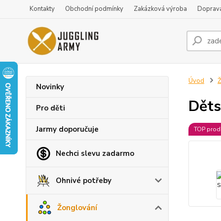
Kontakty
Obchodní podmínky
Zakázková výroba
Doprava
Úvod
Ž
Novinky
Děts
Pro děti
Jarmy doporučuje
TOP prod
Nechci slevu zadarmo
Ohnivé potřeby
Žonglování