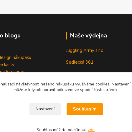
o blogu
Naše výdejna
Juggling Army s.r.o.
esign nákupáku
Sedlecká 361
e karty
 na Fireshow
28401 Kutná Hora
onalizaci návštěvnosti našeho nákupáku využíváme cookies. Nastavení v
můžete kdykoli upravit odkazem ve spodní části stránek.
Souhlasím
Nastavení
Souhlas můžete odmítnout
zde
.