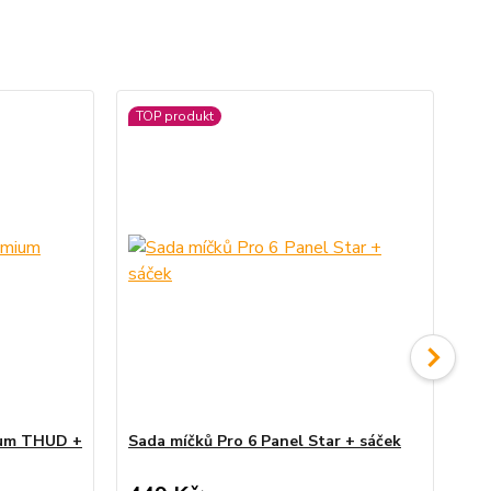
TOP produkt
ium THUD +
Sada míčků Pro 6 Panel Star + sáček
Ju