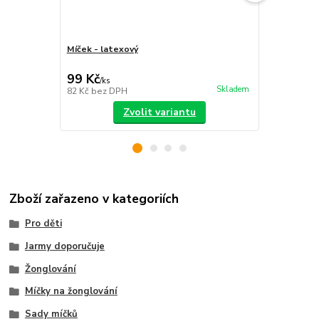
Míček - latexový
Sada míčků
sáček
99 Kč
399 Kč
/
ks
/
ks
Skladem
82 Kč
bez DPH
330 Kč
bez 
Zvolit variantu
Zboží zařazeno v kategoriích
Pro děti
Jarmy doporučuje
Žonglování
Míčky na žonglování
Sady míčků