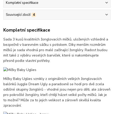
Kompletní specifikace
Související zboží
4
Kompletní specifikace
Sada 3 kusů kvalitních žonglovacích míčků, uložených vzhledně a
bezpečně v barevném sáčku s potiskem. Díky menším rozměrům
míčků je sada vhodná pro malé začínající žongléry. Radost budou
mít také z výběru veselých barviček, které si nakombinujete
přesně podle vlastní potřeby.
Míčky Baby Uglies vznikly z originálních velkých žonglovacích
balónků Juggle Dream Ugly a paradoxně se hodí pro dvě zcela
odlišné skupiny žonglérů - vhodné jsou nejen pro děti, ale zároveň
pro pokročilé žongléry, kteří chtějí házet velké počty míčků. Jak je
to možné? Může za to jejich velikost a zároveň skvělá kvalita
zpracování.