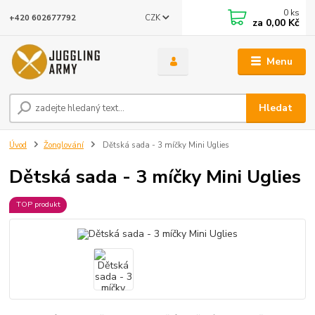
0
ks
CZK
+420 602677792
za
0,00 Kč
Menu
Hledat
Úvod
Žonglování
Dětská sada - 3 míčky Mini Uglies
Dětská sada - 3 míčky Mini Uglies
TOP produkt