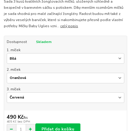
Sada 3 kusů kvalitních žonglovacích míčků, uložených vzhledně a
bezpečně v barevném sáčku s potiskem. Díky menším rozměrům míčků
je sada vhodná pro malé začínající žongléry. Radost budou mít také z
výběru veselých barviček, které si nakombinujete přesně podle vlastní
potřeby. Míčky Baby Uglies vzni...
celý popis
Dostupnost
Skladem
1. míček
2. míček
3. míček
490 Kč
/
ks
405 Kč
bez DPH
Přidat do košíku