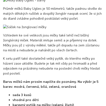
Průměr míčků Baby Uglies je 50 milimetrů, takže padnou skvěle do
malých dětských ručiček a dospělý žonglér naopak ocení, že si jich
do dlaně zvládne pohodlně poskládat velký počet.
Vzhledem ke své velikosti jsou míčky také lehčí než běžný
žonglérský míček. Materiál imituje semiš a je příjemný na dotek.
Míčky jsou již z výroby měkké, takže při dopadu na zem zůstanou
na místě a nebudete je nahánět po všech čertech.
K setu patří také dostatečně velký pytlík, do kterého míčky po
házení zase uklidíte. Budete je tak mít vždy po hromadě a před
odjezdem na prázdniny nebudete na poslední chvíli míčky hledat
pod postelí.
Barvu míčků nám prosím napište do poznámy. Na výběr je 5
barev: modrá, červená, bílá, zelená, oranžová
sada 3 kusů
vhodné pro děti
barevný pytlík na míčky (zelený, žlutý)