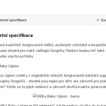
etní specifikace
Sou
tní specifikace
usů kvalitních žonglovacích míčků, uložených vzhledně a bezpe
sada vhodná pro malé začínající žongléry. Radost budou mít také 
dle vlastní potřeby.
y Uglies vznikly z originálních velkých žonglovacích balónků Ju
kupiny žonglérů - vhodné jsou nejen pro děti, ale zároveň pro pokr
né? Může za to jejich velikost a zároveň skvělá kvalita zpracován
čků Baby Uglies je 50 milimetrů, takže padnou skvěle do malých