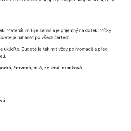
k. Materiál imituje semiš a je příjemný na dotek. Míčky
udete je nahánět po všech čertech.
se uklidíte. Budete je tak mít vždy po hromadě a před
lí.
drá, červená, bílá, zelená, oranžová
ová