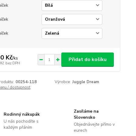
míček
míček
míček
0 Kč
/
ks
Přidat do košíku
 Kč
bez DPH
roduktu:
00254-118
Výrobce:
Juggle Dream
cenu / dostupnost
Zasíláme na
Rodinný nákupák
Slovensko
U nás pochodíte s
Objednávejte přímo v
každým přáním
eurech