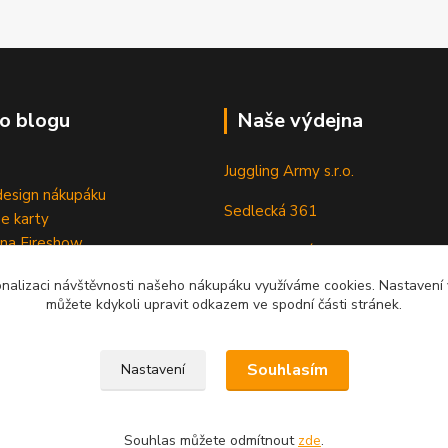
o blogu
Naše výdejna
Juggling Army s.r.o.
esign nákupáku
Sedlecká 361
e karty
 na Fireshow
28401 Kutná Hora
onalizaci návštěvnosti našeho nákupáku využíváme cookies. Nastavení v
můžete kdykoli upravit odkazem ve spodní části stránek.
Souhlasím
Nastavení
Souhlas můžete odmítnout
zde
.