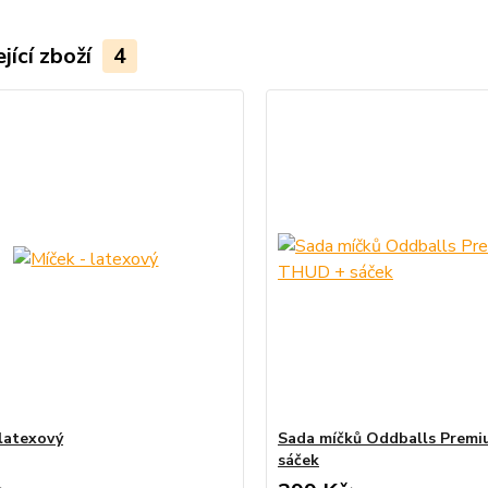
jící zboží
4
 latexový
Sada míčků Oddballs Prem
sáček