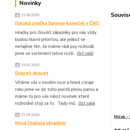
Novinky
Souvise
15.08.2020
Italská značka Springy konečně v ČR!!!
Hračky pro člověčí zákazníky pro nás vždy
budou hlavní prioritou, ale jelikož se
netajíme tím, že máme rádi psy rozhodli
jsme se sortiment lehce rozší...
číst celé
29.01.2020
Dvacet-dvacet
Vítáme vás v novém roce a hned z kraje
roku jsme se do toho pustili plnou parou a
máme tu pro vás nálož novinek, které
rozhodně stojí za to. Tady mů...
číst celé
21.09.2018
Míček -
Nová Diabola skladem