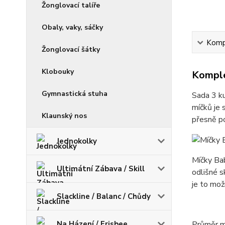
Žonglovací talíře
Obaly, vaky, sáčky
Kompl
Žonglovací šátky
Klobouky
Komple
Gymnastická stuha
Sada 3 k
míčků je 
Klaunský nos
přesně po
Jednokolky
Míčky Bab
Ultimátní Zábava / Skill
odlišné s
je to mož
Slackline / Balanc / Chůdy
Na Házení / Frisbee
Průměr mí