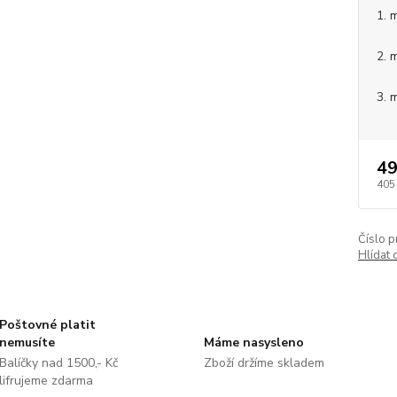
1. 
2. 
3. 
49
405
Číslo p
Hlídat 
Poštovné platit
nemusíte
Máme nasysleno
Balíčky nad 1500,- Kč
Zboží držíme skladem
lifrujeme zdarma