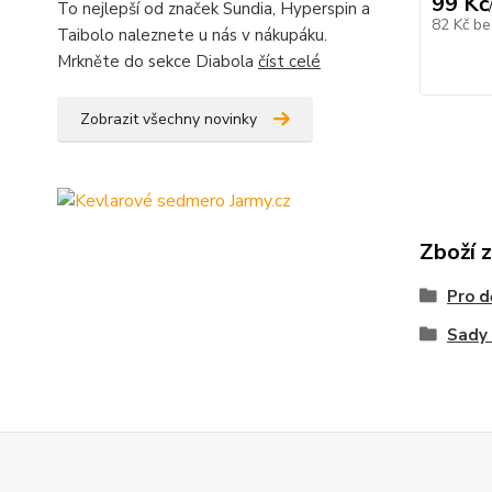
99 Kč
To nejlepší od značek Sundia, Hyperspin a
82 Kč
be
Taibolo naleznete u nás v nákupáku.
Mrkněte do sekce Diabola
číst celé
Zobrazit všechny novinky
Zboží 
Pro d
Sady