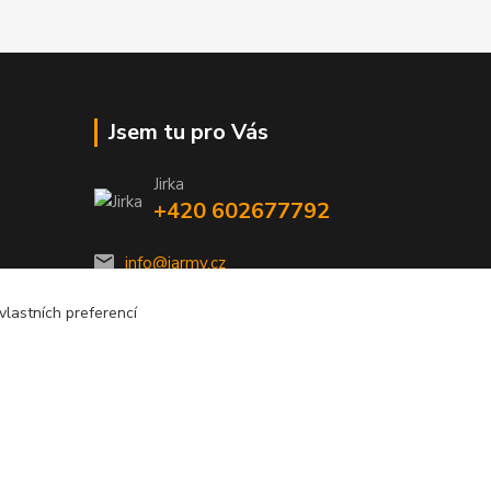
Jsem tu pro Vás
Jirka
+420 602677792
info@jarmy.cz
lastních preferencí