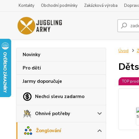
Kontakty
Obchodní podmínky
Zakázková výroba
Doprava
Úvod
Ž
Novinky
Děts
Pro děti
Jarmy doporučuje
TOP prod
Nechci slevu zadarmo
Ohnivé potřeby
Žonglování