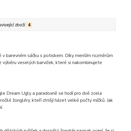
visející zboží
4
čně v barevném sáčku s potiskem. Díky menším rozměrům
z výběru veselých barviček, které si nakombinujete
ggle Dream Ugly a paradoxně se hodí pro dvě zcela
očilé žongléry, kteří chtějí házet velké počty míčků. Jak
í.
 dětských ručiček a dospělý žonglér naopak ocení, že si