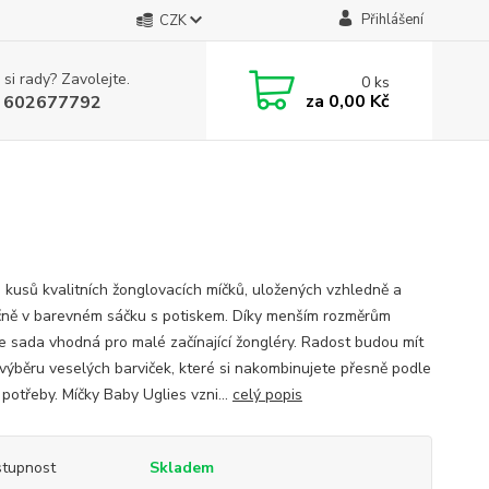
Přihlášení
CZK
 si rady? Zavolejte.
0
ks
za
0,00 Kč
 602677792
 kusů kvalitních žonglovacích míčků, uložených vzhledně a
ně v barevném sáčku s potiskem. Díky menším rozměrům
je sada vhodná pro malé začínající žongléry. Radost budou mít
 výběru veselých barviček, které si nakombinujete přesně podle
 potřeby. Míčky Baby Uglies vzni...
celý popis
tupnost
Skladem