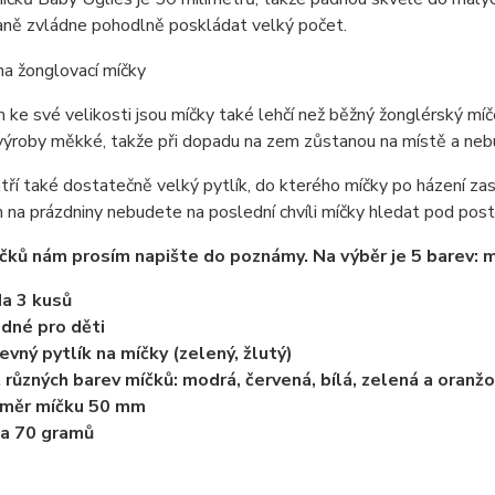
laně zvládne pohodlně poskládat velký počet.
ke své velikosti jsou míčky také lehčí než běžný žonglérský míče
z výroby měkké, takže při dopadu na zem zůstanou na místě a neb
tří také dostatečně velký pytlík, do kterého míčky po házení za
na prázdniny nebudete na poslední chvíli míčky hledat pod poste
čků nám prosím napište do poznámy. Na výběr je 5 barev: mo
a 3 kusů
dné pro děti
evný pytlík na míčky (zelený, žlutý)
 různých barev míčků: modrá, červená, bílá, zelená a oranž
ůměr míčku 50 mm
a 70 gramů