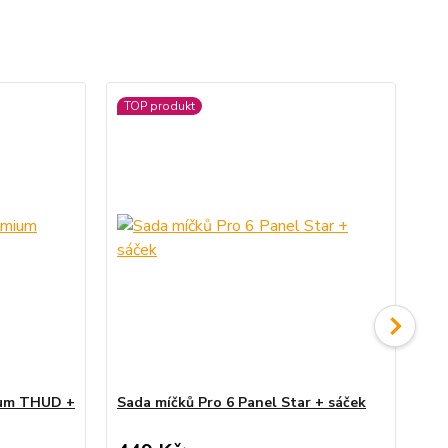
TOP produkt
ium THUD +
Sada míčků Pro 6 Panel Star + sáček
Ju