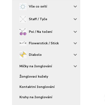
Vše co svítí
Staff / Tyče
Poi / Na točení
Flowerstick / Stick
Diabolo
Míčky na žonglování
Žonglovací kužely
Kontaktní žonglování
Kruhy na žonglování