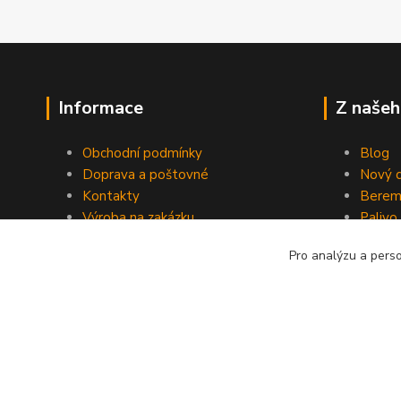
Informace
Z našeh
Obchodní podmínky
Blog
Doprava a poštovné
Nový d
Kontakty
Berem
Výroba na zakázku
Palivo
Kevlarové sedmero
Pro analýzu a pers
Kopyrájt - Jarmy.cz