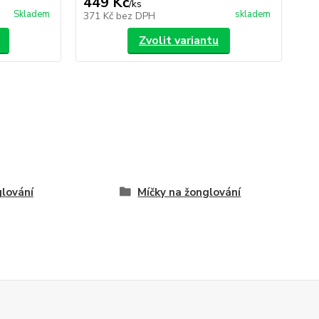
449 Kč
1
/
ks
Skladem
skladem
371 Kč
bez DPH
10
Zvolit variantu
lování
Míčky na žonglování