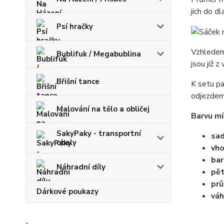
jich do d
Psí hračky
Vzhledem 
Bublifuk / Megabublina
jsou již 
Břišní tance
K setu pa
odjezdem 
Malování na tělo a obličej
Barvu mí
SakyPaky - transportní
sad
obaly
vho
bar
Náhradní díly
pět
pr
Dárkové poukazy
váh