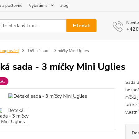
 a poštovné
Vybírám si
Blog
Nevíte
Hledat
+420
onglování
Dětská sada - 3 míčky Mini Uglies
ká sada - 3 míčky Mini Uglies
ukt
Sada 3
bezpeč
míčků 
také z
vlastní
Dos