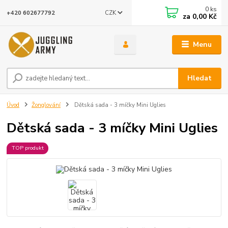
0
ks
CZK
+420 602677792
za
0,00 Kč
Menu
Hledat
Úvod
Žonglování
Dětská sada - 3 míčky Mini Uglies
Dětská sada - 3 míčky Mini Uglies
TOP produkt