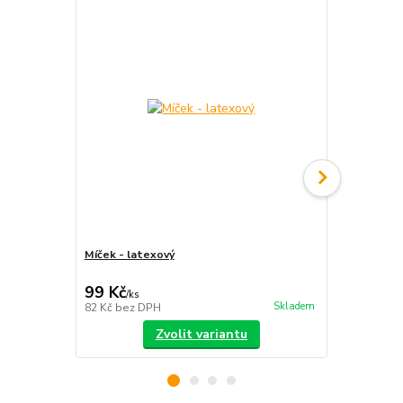
Míček - latexový
Sada míčků
sáček
99 Kč
399 Kč
/
ks
/
ks
Skladem
82 Kč
bez DPH
330 Kč
bez 
Zvolit variantu