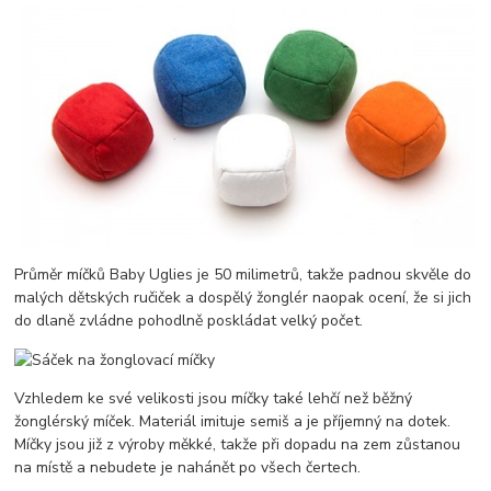
Průměr míčků Baby Uglies je 50 milimetrů, takže padnou skvěle do
malých dětských ručiček a dospělý žonglér naopak ocení, že si jich
do dlaně zvládne pohodlně poskládat velký počet.
Vzhledem ke své velikosti jsou míčky také lehčí než běžný
žonglérský míček. Materiál imituje semiš a je příjemný na dotek.
Míčky jsou již z výroby měkké, takže při dopadu na zem zůstanou
na místě a nebudete je nahánět po všech čertech.