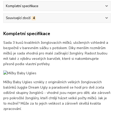
Kompletní specifikace
Související zboží
4
Kompletní specifikace
Sada 3 kusů kvalitních žonglovacích míčků, uložených vzhledně a
bezpečně v barevném sáčku s potiskem. Díky menším rozměrům
míčků je sada vhodná pro malé začínající žongléry. Radost budou
mít také z výběru veselých barviček, které si nakombinujete
přesně podle vlastní potřeby.
Míčky Baby Uglies vznikly z originálních velkých žonglovacích
balónků Juggle Dream Ugly a paradoxně se hodí pro dvě zcela
odlišné skupiny žonglérů - vhodné jsou nejen pro děti, ale zároveň
pro pokročilé žongléry, kteří chtějí házet velké počty míčků. Jak je
to možné? Může za to jejich velikost a zároveň skvělá kvalita
zpracování.