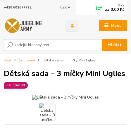
0
ks
CZK
+420 602677792
za
0,00 Kč
Menu
Hledat
Úvod
Žonglování
Dětská sada - 3 míčky Mini Uglies
Dětská sada - 3 míčky Mini Uglies
TOP produkt