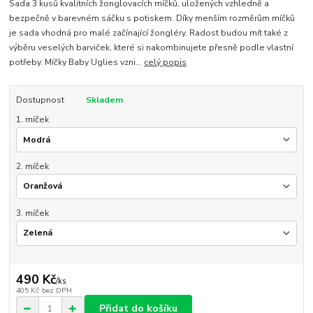
Sada 3 kusů kvalitních žonglovacích míčků, uložených vzhledně a
bezpečně v barevném sáčku s potiskem. Díky menším rozměrům míčků
je sada vhodná pro malé začínající žongléry. Radost budou mít také z
výběru veselých barviček, které si nakombinujete přesně podle vlastní
potřeby. Míčky Baby Uglies vzni...
celý popis
Dostupnost
Skladem
1. míček
2. míček
3. míček
490 Kč
/
ks
405 Kč
bez DPH
Přidat do košíku