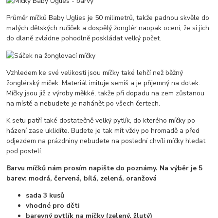
Průměr míčků Baby Uglies je 50 milimetrů, takže padnou skvěle do
malých dětských ručiček a dospělý žonglér naopak ocení, že si jich
do dlaně zvládne pohodlně poskládat velký počet.
Vzhledem ke své velikosti jsou míčky také lehčí než běžný
žonglérský míček. Materiál imituje semiš a je příjemný na dotek.
Míčky jsou již z výroby měkké, takže při dopadu na zem zůstanou
na místě a nebudete je nahánět po všech čertech.
K setu patří také dostatečně velký pytlík, do kterého míčky po
házení zase uklidíte. Budete je tak mít vždy po hromadě a před
odjezdem na prázdniny nebudete na poslední chvíli míčky hledat
pod postelí.
Barvu míčků nám prosím napište do poznámy. Na výběr je 5
barev: modrá, červená, bílá, zelená, oranžová
sada 3 kusů
vhodné pro děti
barevný pytlík na míčky (zelený, žlutý)