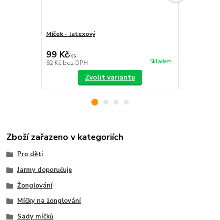
Míček - latexový
Sada míčků
sáček
99 Kč
399 Kč
/
ks
/
ks
Skladem
82 Kč
bez DPH
330 Kč
bez 
Zvolit variantu
Zboží zařazeno v kategoriích
Pro děti
Jarmy doporučuje
Žonglování
Míčky na žonglování
Sady míčků