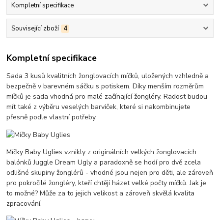
Kompletní specifikace
Související zboží
4
Kompletní specifikace
Sada 3 kusů kvalitních žonglovacích míčků, uložených vzhledně a
bezpečně v barevném sáčku s potiskem. Díky menším rozměrům
míčků je sada vhodná pro malé začínající žongléry. Radost budou
mít také z výběru veselých barviček, které si nakombinujete
přesně podle vlastní potřeby.
Míčky Baby Uglies vznikly z originálních velkých žonglovacích
balónků Juggle Dream Ugly a paradoxně se hodí pro dvě zcela
odlišné skupiny žonglérů - vhodné jsou nejen pro děti, ale zároveň
pro pokročilé žongléry, kteří chtějí házet velké počty míčků. Jak je
to možné? Může za to jejich velikost a zároveň skvělá kvalita
zpracování.