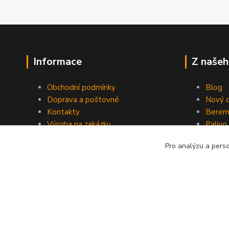
Informace
Z našeh
Obchodní podmínky
Blog
Doprava a poštovné
Nový d
Kontakty
Berem
Výroba na zakázku
Palivo
Kevlarové sedmero
Pro analýzu a pers
Kopyrájt - Jarmy.cz