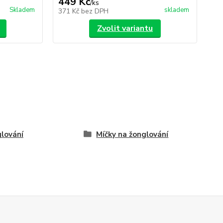
449 Kč
1
/
ks
Skladem
skladem
371 Kč
bez DPH
10
Zvolit variantu
lování
Míčky na žonglování