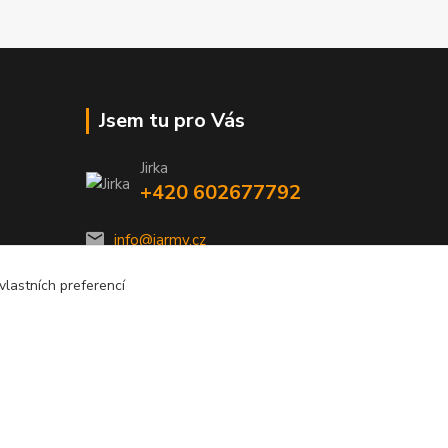
Jsem tu pro Vás
Jirka
+420 602677792
info@jarmy.cz
lastních preferencí