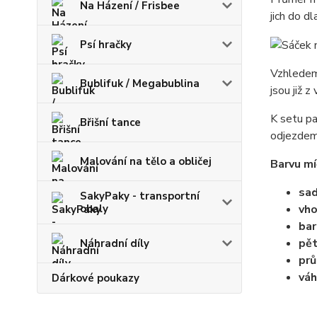
Na Házení / Frisbee
jich do d
Psí hračky
Vzhledem 
Bublifuk / Megabublina
jsou již 
K setu pa
Břišní tance
odjezdem 
Malování na tělo a obličej
Barvu mí
sad
SakyPaky - transportní
obaly
vho
bar
pět
Náhradní díly
pr
váh
Dárkové poukazy