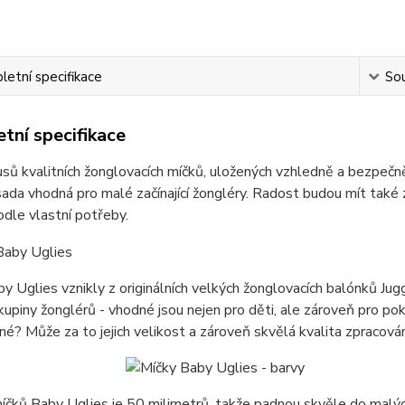
etní specifikace
Sou
tní specifikace
usů kvalitních žonglovacích míčků, uložených vzhledně a bezpe
sada vhodná pro malé začínající žongléry. Radost budou mít také 
dle vlastní potřeby.
y Uglies vznikly z originálních velkých žonglovacích balónků Ju
kupiny žonglérů - vhodné jsou nejen pro děti, ale zároveň pro pokr
né? Může za to jejich velikost a zároveň skvělá kvalita zpracován
čků Baby Uglies je 50 milimetrů, takže padnou skvěle do malých