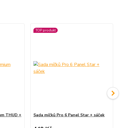
TOP produkt
ium THUD +
Sada míčků Pro 6 Panel Star + sáček
Ju