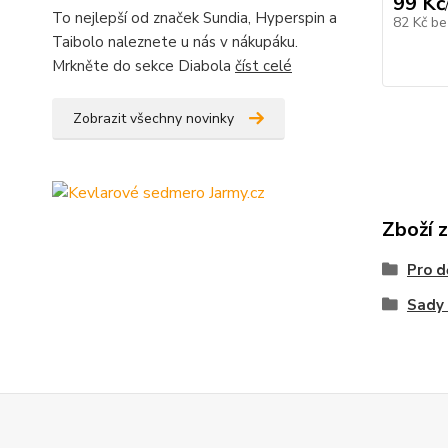
99 Kč
To nejlepší od značek Sundia, Hyperspin a
82 Kč
be
Taibolo naleznete u nás v nákupáku.
Mrkněte do sekce Diabola
číst celé
Zobrazit všechny novinky
Zboží 
Pro d
Sady