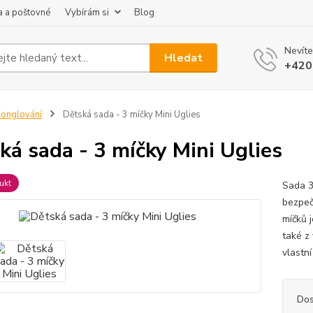
 a poštovné
Vybírám si
Blog
Nevíte
Hledat
+420
onglování
Dětská sada - 3 míčky Mini Uglies
ká sada - 3 míčky Mini Uglies
ukt
Sada 3
bezpeč
míčků 
také z
vlastní
Dos