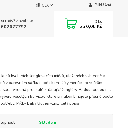
Přihlášení
CZK
 si rady? Zavolejte.
0
ks
za
0,00 Kč
 602677792
 kusů kvalitních žonglovacích míčků, uložených vzhledně a
ně v barevném sáčku s potiskem. Díky menším rozměrům
je sada vhodná pro malé začínající žongléry. Radost budou mít
 výběru veselých barviček, které si nakombinujete přesně podle
 potřeby. Míčky Baby Uglies vzni...
celý popis
tupnost
Skladem