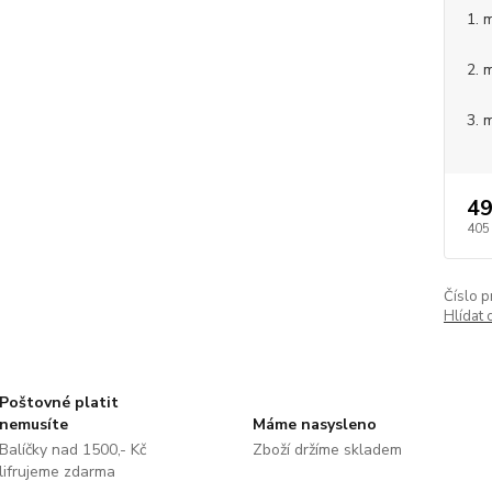
1. 
2. 
3. 
49
405
Číslo p
Hlídat 
Poštovné platit
nemusíte
Máme nasysleno
Balíčky nad 1500,- Kč
Zboží držíme skladem
lifrujeme zdarma