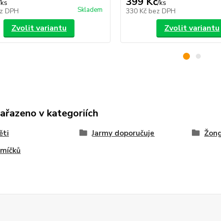
399 Kč
/
ks
/
ks
Skladem
z DPH
330 Kč
bez DPH
Zvolit variantu
Zvolit variantu
zařazeno v kategoriích
ěti
Jarmy doporučuje
Žong
 míčků