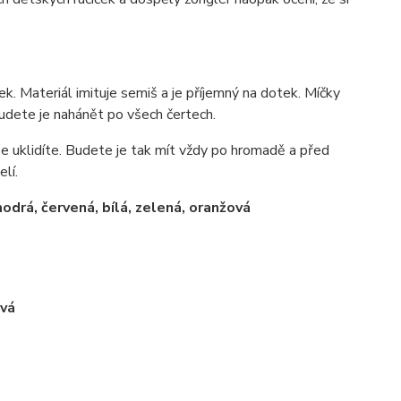
k. Materiál imituje semiš a je příjemný na dotek. Míčky
udete je nahánět po všech čertech.
se uklidíte. Budete je tak mít vždy po hromadě a před
lí.
drá, červená, bílá, zelená, oranžová
ová