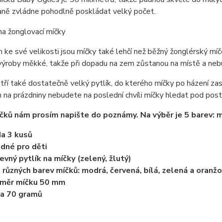
laně zvládne pohodlně poskládat velký počet.
ke své velikosti jsou míčky také lehčí než běžný žonglérský míče
z výroby měkké, takže při dopadu na zem zůstanou na místě a neb
tří také dostatečně velký pytlík, do kterého míčky po házení za
na prázdniny nebudete na poslední chvíli míčky hledat pod poste
čků nám prosím napište do poznámy. Na výběr je 5 barev: mo
a 3 kusů
dné pro děti
evný pytlík na míčky (zelený, žlutý)
 různých barev míčků: modrá, červená, bílá, zelená a oranž
ůměr míčku 50 mm
a 70 gramů