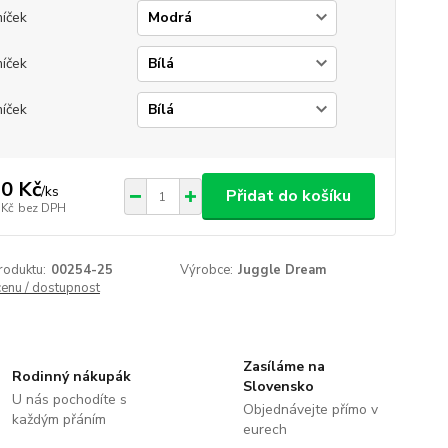
míček
míček
míček
0 Kč
/
ks
Přidat do košíku
 Kč
bez DPH
roduktu:
00254-25
Výrobce:
Juggle Dream
cenu / dostupnost
Zasíláme na
Rodinný nákupák
Slovensko
U nás pochodíte s
Objednávejte přímo v
každým přáním
eurech