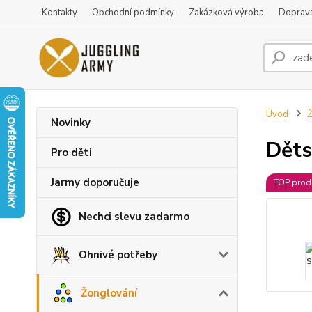
Kontakty
Obchodní podmínky
Zakázková výroba
Doprava
Úvod
Ž
Novinky
Děts
Pro děti
Jarmy doporučuje
TOP prod
Nechci slevu zadarmo
Ohnivé potřeby
Žonglování