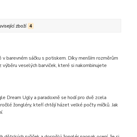
visející zboží
4
čně v barevném sáčku s potiskem. Díky menším rozměrům
z výběru veselých barviček, které si nakombinujete
ggle Dream Ugly a paradoxně se hodí pro dvě zcela
očilé žongléry, kteří chtějí házet velké počty míčků. Jak
í.
 dětských ručiček a dospělý žonglér naopak ocení, že si