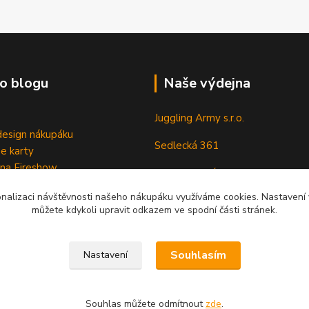
o blogu
Naše výdejna
Juggling Army s.r.o.
esign nákupáku
Sedlecká 361
e karty
 na Fireshow
28401 Kutná Hora
onalizaci návštěvnosti našeho nákupáku využíváme cookies. Nastavení v
můžete kdykoli upravit odkazem ve spodní části stránek.
Souhlasím
Nastavení
Souhlas můžete odmítnout
zde
.