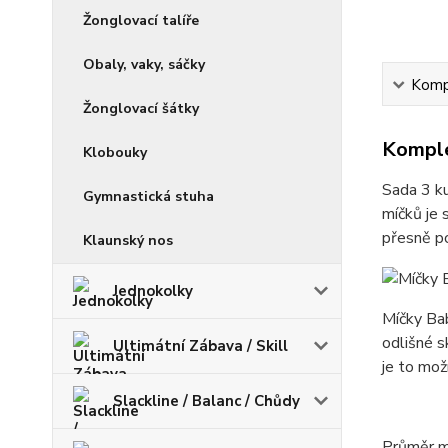
Žonglovací talíře
Obaly, vaky, sáčky
Kompl
Žonglovací šátky
Komple
Klobouky
Sada 3 k
Gymnastická stuha
míčků je 
přesně po
Klaunský nos
Jednokolky
Míčky Bab
odlišné s
Ultimátní Zábava / Skill
je to mož
Slackline / Balanc / Chůdy
Průměr mí