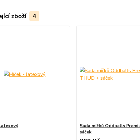
jící zboží
4
 latexový
Sada míčků Oddballs Prem
sáček