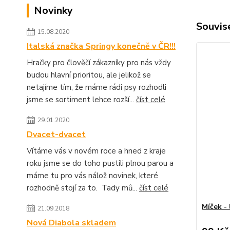
Novinky
Souvise
15.08.2020
Italská značka Springy konečně v ČR!!!
Hračky pro člověčí zákazníky pro nás vždy
budou hlavní prioritou, ale jelikož se
netajíme tím, že máme rádi psy rozhodli
jsme se sortiment lehce rozší...
číst celé
29.01.2020
Dvacet-dvacet
Vítáme vás v novém roce a hned z kraje
roku jsme se do toho pustili plnou parou a
máme tu pro vás nálož novinek, které
rozhodně stojí za to. Tady mů...
číst celé
Míček -
21.09.2018
Nová Diabola skladem