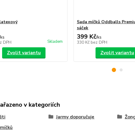
 latexový
Sada míčků Oddballs Prem
sáček
399 Kč
/
ks
/
ks
Skladem
z DPH
330 Kč
bez DPH
Zvolit variantu
Zvolit variantu
zařazeno v kategoriích
ěti
Jarmy doporučuje
Žong
 míčků