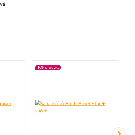
ová
TOP produkt