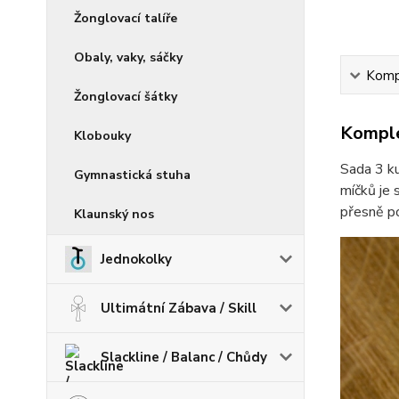
Žonglovací talíře
Obaly, vaky, sáčky
Kompl
Žonglovací šátky
Komple
Klobouky
Sada 3 k
Gymnastická stuha
míčků je 
přesně po
Klaunský nos
Jednokolky
Ultimátní Zábava / Skill
Slackline / Balanc / Chůdy