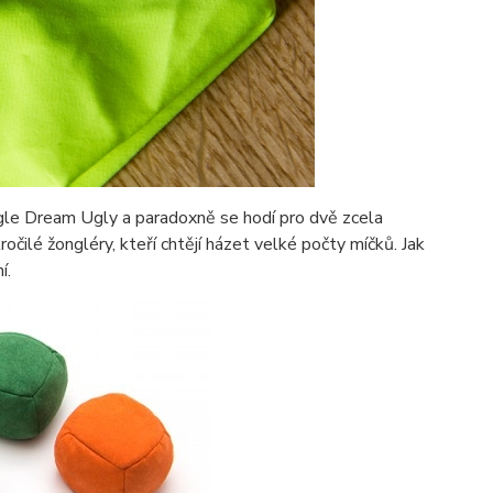
ggle Dream Ugly a paradoxně se hodí pro dvě zcela
očilé žongléry, kteří chtějí házet velké počty míčků. Jak
í.