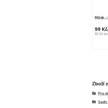
Míček -
99 Kč
82 Kč
be
Zboží 
Pro d
Sady