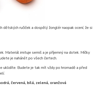
 dětských ručiček a dospělý žonglér naopak ocení, že si
k. Materiál imituje semiš a je příjemný na dotek. Míčky
udete je nahánět po všech čertech.
se uklidíte. Budete je tak mít vždy po hromadě a před
lí.
drá, červená, bílá, zelená, oranžová