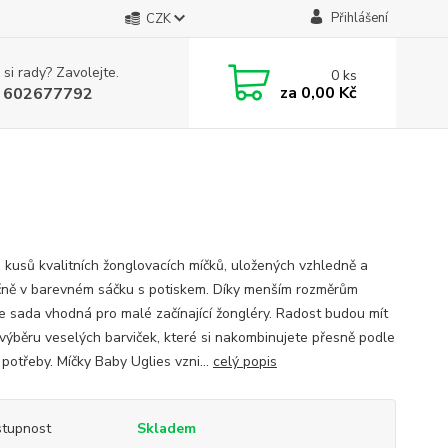
Přihlášení
CZK
 si rady? Zavolejte.
0
ks
za
0,00 Kč
 602677792
 kusů kvalitních žonglovacích míčků, uložených vzhledně a
ně v barevném sáčku s potiskem. Díky menším rozměrům
je sada vhodná pro malé začínající žongléry. Radost budou mít
 výběru veselých barviček, které si nakombinujete přesně podle
 potřeby. Míčky Baby Uglies vzni...
celý popis
tupnost
Skladem