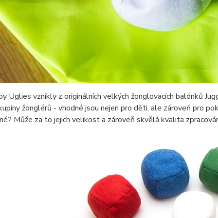
y Uglies vznikly z originálních velkých žonglovacích balónků Ju
kupiny žonglérů - vhodné jsou nejen pro děti, ale zároveň pro pokr
né? Může za to jejich velikost a zároveň skvělá kvalita zpracován