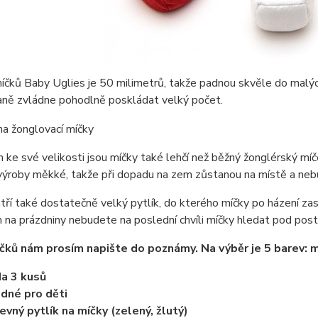
čků Baby Uglies je 50 milimetrů, takže padnou skvěle do malých
laně zvládne pohodlně poskládat velký počet.
ke své velikosti jsou míčky také lehčí než běžný žonglérský míče
z výroby měkké, takže při dopadu na zem zůstanou na místě a neb
tří také dostatečně velký pytlík, do kterého míčky po házení za
na prázdniny nebudete na poslední chvíli míčky hledat pod poste
čků nám prosím napište do poznámy. Na výběr je 5 barev: mo
a 3 kusů
dné pro děti
evný pytlík na míčky (zelený, žlutý)