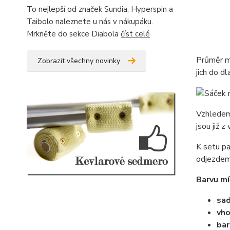
To nejlepší od značek Sundia, Hyperspin a
Taibolo naleznete u nás v nákupáku.
Mrkněte do sekce Diabola
číst celé
Průměr mí
Zobrazit všechny novinky
jich do d
Vzhledem 
jsou již 
K setu pa
odjezdem 
Barvu mí
sad
vho
bar