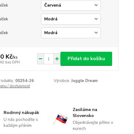
míček
míček
míček
0 Kč
/
ks
Přidat do košíku
 Kč
bez DPH
roduktu:
00254-26
Výrobce:
Juggle Dream
cenu / dostupnost
Zasíláme na
Rodinný nákupák
Slovensko
U nás pochodíte s
Objednávejte přímo v
každým přáním
eurech