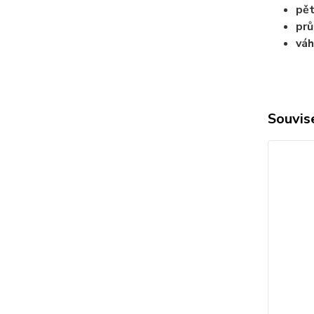
pět
pr
váh
Souvise