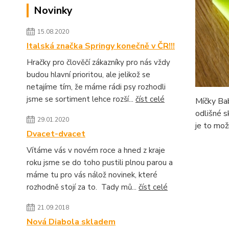
Novinky
15.08.2020
Italská značka Springy konečně v ČR!!!
Hračky pro člověčí zákazníky pro nás vždy
budou hlavní prioritou, ale jelikož se
netajíme tím, že máme rádi psy rozhodli
jsme se sortiment lehce rozší...
číst celé
Míčky Bab
odlišné s
29.01.2020
je to mož
Dvacet-dvacet
Vítáme vás v novém roce a hned z kraje
roku jsme se do toho pustili plnou parou a
máme tu pro vás nálož novinek, které
rozhodně stojí za to. Tady mů...
číst celé
21.09.2018
Nová Diabola skladem