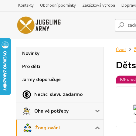
Kontakty
Obchodní podmínky
Zakázková výroba
Doprava
Úvod
Ž
Novinky
Děts
Pro děti
Jarmy doporučuje
TOP prod
Nechci slevu zadarmo
Ohnivé potřeby
Žonglování