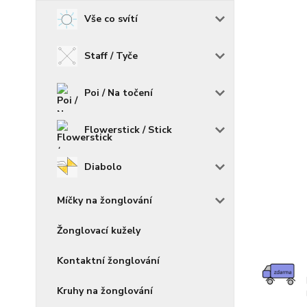
Vše co svítí
Staff / Tyče
Poi / Na točení
Flowerstick / Stick
Diabolo
Míčky na žonglování
Žonglovací kužely
Kontaktní žonglování
Kruhy na žonglování