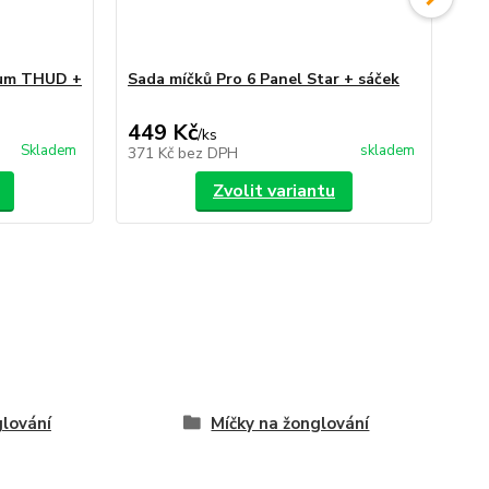
ium THUD +
Sada míčků Pro 6 Panel Star + sáček
Ju
449 Kč
1
/
ks
Skladem
skladem
371 Kč
bez DPH
10
Zvolit variantu
lování
Míčky na žonglování