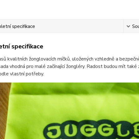
etní specifikace
Sou
tní specifikace
usů kvalitních žonglovacích míčků, uložených vzhledně a bezpe
sada vhodná pro malé začínající žongléry. Radost budou mít také 
dle vlastní potřeby.