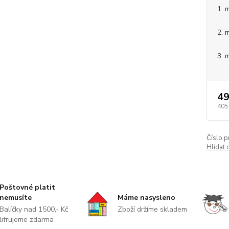
1. 
2. 
3. 
49
405
Číslo p
Hlídat 
Poštovné platit
nemusíte
Máme nasysleno
Balíčky nad 1500,- Kč
Zboží držíme skladem
lifrujeme zdarma