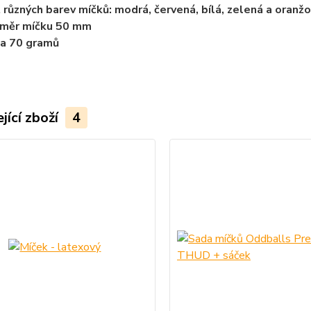
 různých barev míčků: modrá, červená, bílá, zelená a oranž
ůměr míčku 50 mm
a 70 gramů
jící zboží
4