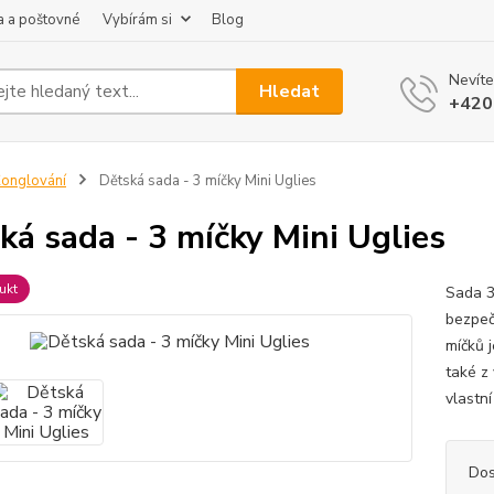
 a poštovné
Vybírám si
Blog
Nevíte
Hledat
+420
onglování
Dětská sada - 3 míčky Mini Uglies
ká sada - 3 míčky Mini Uglies
ukt
Sada 3
bezpeč
míčků 
také z
vlastní
Dos