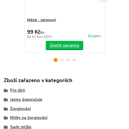
Míček - latexový
Sada míčků
sáček
99 Kč
399 Kč
/
ks
/
ks
Skladem
82 Kč
bez DPH
330 Kč
bez 
Zvolit variantu
Zboží zařazeno v kategoriích
Pro děti
Jarmy doporučuje
Žonglování
Míčky na žonglování
Sady míčků