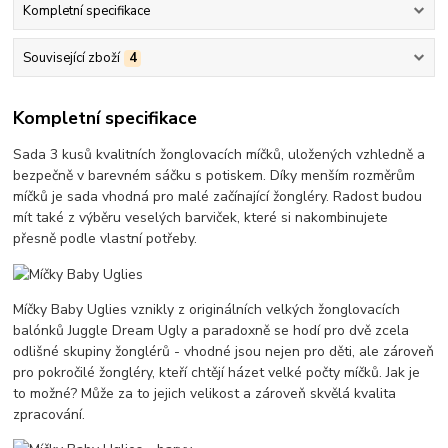
Kompletní specifikace
Související zboží
4
Kompletní specifikace
Sada 3 kusů kvalitních žonglovacích míčků, uložených vzhledně a
bezpečně v barevném sáčku s potiskem. Díky menším rozměrům
míčků je sada vhodná pro malé začínající žongléry. Radost budou
mít také z výběru veselých barviček, které si nakombinujete
přesně podle vlastní potřeby.
Míčky Baby Uglies vznikly z originálních velkých žonglovacích
balónků Juggle Dream Ugly a paradoxně se hodí pro dvě zcela
odlišné skupiny žonglérů - vhodné jsou nejen pro děti, ale zároveň
pro pokročilé žongléry, kteří chtějí házet velké počty míčků. Jak je
to možné? Může za to jejich velikost a zároveň skvělá kvalita
zpracování.