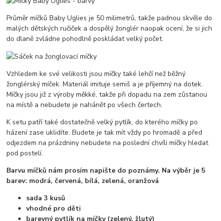
Průměr míčků Baby Uglies je 50 milimetrů, takže padnou skvěle do
malých dětských ručiček a dospělý žonglér naopak ocení, že si jich
do dlaně zvládne pohodlně poskládat velký počet.
Vzhledem ke své velikosti jsou míčky také lehčí než běžný
žonglérský míček. Materiál imituje semiš a je příjemný na dotek.
Míčky jsou již z výroby měkké, takže při dopadu na zem zůstanou
na místě a nebudete je nahánět po všech čertech.
K setu patří také dostatečně velký pytlík, do kterého míčky po
házení zase uklidíte. Budete je tak mít vždy po hromadě a před
odjezdem na prázdniny nebudete na poslední chvíli míčky hledat
pod postelí.
Barvu míčků nám prosím napište do poznámy. Na výběr je 5
barev: modrá, červená, bílá, zelená, oranžová
sada 3 kusů
vhodné pro děti
barevný pytlík na míčky (zelený, žlutý)