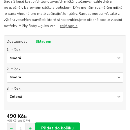
Sada 3 kusů kvalitních žonglovacích míčků, uložených vzhledně a
bezpečně v barevném sáčku s potiskem. Díky menším rozměrům míčků
je sada vhodná pro malé začínající žongléry. Radost budou mít také z
výběru veselých barviček, které si nakombinujete přesně podle vlastní
potřeby. Míčky Baby Uglies vzni...
celý popis
Dostupnost
Skladem
1. míček
2. míček
3. míček
490 Kč
/
ks
405 Kč
bez DPH
Přidat do košíku