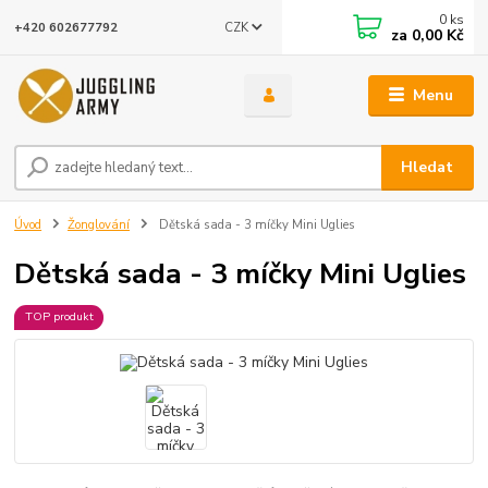
0
ks
CZK
+420 602677792
za
0,00 Kč
Menu
Hledat
Úvod
Žonglování
Dětská sada - 3 míčky Mini Uglies
Dětská sada - 3 míčky Mini Uglies
TOP produkt