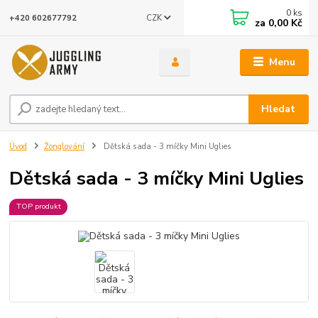
0
ks
CZK
+420 602677792
za
0,00 Kč
Menu
Hledat
Úvod
Žonglování
Dětská sada - 3 míčky Mini Uglies
Dětská sada - 3 míčky Mini Uglies
TOP produkt