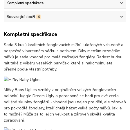
Kompletní specifikace
Související zboží
4
Kompletní specifikace
Sada 3 kusů kvalitních žonglovacích míčků, uložených vzhledně a
bezpečně v barevném sáčku s potiskem. Díky menším rozměrům
míčků je sada vhodná pro malé začínající žongléry. Radost budou
mít také z výběru veselých barviček, které si nakombinujete
přesně podle vlastní potřeby.
Míčky Baby Uglies vznikly z originálních velkých žonglovacích
balónků Juggle Dream Ugly a paradoxně se hodí pro dvě zcela
odlišné skupiny žonglérů - vhodné jsou nejen pro děti, ale zároveň
pro pokročilé žongléry, kteří chtějí házet velké počty míčků. Jak je
to možné? Může za to jejich velikost a zároveň skvělá kvalita
zpracování.