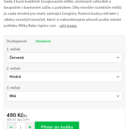
Sada 3 kusů kvalitních žonglovacích míčků, uložených vzhledně a
bezpečně v barevném sáčku s potiskem. Díky menším rozměrům míčků
je sada vhodná pro malé začínající žongléry. Radost budou mít také z
výběru veselých barviček, které si nakombinujete přesně podle vlastní
potřeby. Míčky Baby Uglies vzni...
celý popis
Dostupnost
Skladem
1. míček
2. míček
3. míček
490 Kč
/
ks
405 Kč
bez DPH
Přidat do košíku