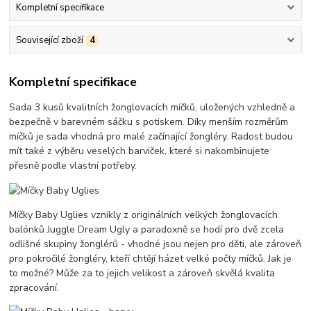
Kompletní specifikace
Související zboží
4
Kompletní specifikace
Sada 3 kusů kvalitních žonglovacích míčků, uložených vzhledně a
bezpečně v barevném sáčku s potiskem. Díky menším rozměrům
míčků je sada vhodná pro malé začínající žongléry. Radost budou
mít také z výběru veselých barviček, které si nakombinujete
přesně podle vlastní potřeby.
Míčky Baby Uglies vznikly z originálních velkých žonglovacích
balónků Juggle Dream Ugly a paradoxně se hodí pro dvě zcela
odlišné skupiny žonglérů - vhodné jsou nejen pro děti, ale zároveň
pro pokročilé žongléry, kteří chtějí házet velké počty míčků. Jak je
to možné? Může za to jejich velikost a zároveň skvělá kvalita
zpracování.