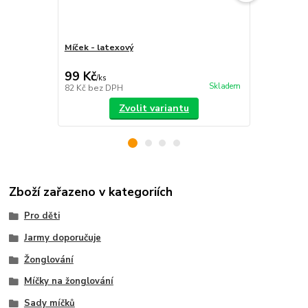
Míček - latexový
Sada míčků
sáček
99 Kč
399 Kč
/
ks
/
ks
Skladem
82 Kč
bez DPH
330 Kč
bez 
Zvolit variantu
Zboží zařazeno v kategoriích
Pro děti
Jarmy doporučuje
Žonglování
Míčky na žonglování
Sady míčků