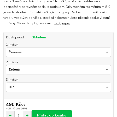
Sada 3 kusů kvalitních žonglovacích míčků, uložených vzhledně a
bezpečně v barevném sáčku s potiskem. Díky menším rozměrům míčků
je sada vhodná pro malé začínající žongléry. Radost budou mít také z
výběru veselých barviček, které si nakombinujete přesně podle vlastní
potřeby. Míčky Baby Uglies vzni...
celý popis
Dostupnost
Skladem
1. míček
2. míček
3. míček
490 Kč
/
ks
405 Kč
bez DPH
Přidat do košíku