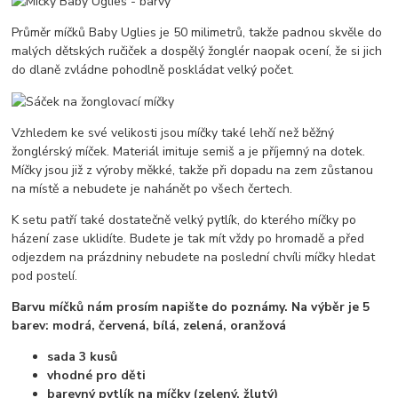
Průměr míčků Baby Uglies je 50 milimetrů, takže padnou skvěle do
malých dětských ručiček a dospělý žonglér naopak ocení, že si jich
do dlaně zvládne pohodlně poskládat velký počet.
Vzhledem ke své velikosti jsou míčky také lehčí než běžný
žonglérský míček. Materiál imituje semiš a je příjemný na dotek.
Míčky jsou již z výroby měkké, takže při dopadu na zem zůstanou
na místě a nebudete je nahánět po všech čertech.
K setu patří také dostatečně velký pytlík, do kterého míčky po
házení zase uklidíte. Budete je tak mít vždy po hromadě a před
odjezdem na prázdniny nebudete na poslední chvíli míčky hledat
pod postelí.
Barvu míčků nám prosím napište do poznámy. Na výběr je 5
barev: modrá, červená, bílá, zelená, oranžová
sada 3 kusů
vhodné pro děti
barevný pytlík na míčky (zelený, žlutý)