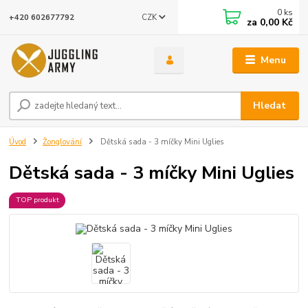
0
ks
CZK
+420 602677792
za
0,00 Kč
Menu
Hledat
Úvod
Žonglování
Dětská sada - 3 míčky Mini Uglies
Dětská sada - 3 míčky Mini Uglies
TOP produkt