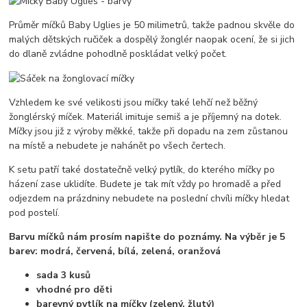
Průměr míčků Baby Uglies je 50 milimetrů, takže padnou skvěle do
malých dětských ručiček a dospělý žonglér naopak ocení, že si jich
do dlaně zvládne pohodlně poskládat velký počet.
Vzhledem ke své velikosti jsou míčky také lehčí než běžný
žonglérský míček. Materiál imituje semiš a je příjemný na dotek.
Míčky jsou již z výroby měkké, takže při dopadu na zem zůstanou
na místě a nebudete je nahánět po všech čertech.
K setu patří také dostatečně velký pytlík, do kterého míčky po
házení zase uklidíte. Budete je tak mít vždy po hromadě a před
odjezdem na prázdniny nebudete na poslední chvíli míčky hledat
pod postelí.
Barvu míčků nám prosím napište do poznámy. Na výběr je 5
barev: modrá, červená, bílá, zelená, oranžová
sada 3 kusů
vhodné pro děti
barevný pytlík na míčky (zelený, žlutý)