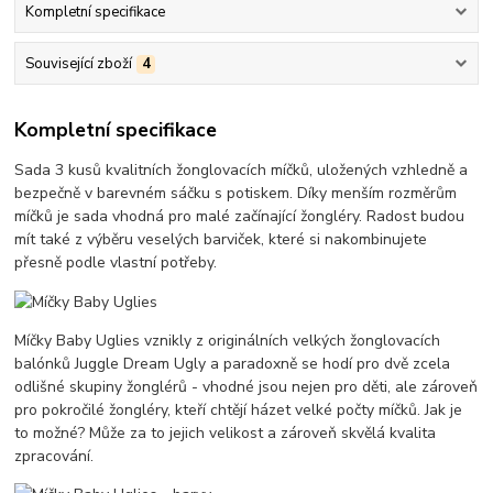
Kompletní specifikace
Související zboží
4
Kompletní specifikace
Sada 3 kusů kvalitních žonglovacích míčků, uložených vzhledně a
bezpečně v barevném sáčku s potiskem. Díky menším rozměrům
míčků je sada vhodná pro malé začínající žongléry. Radost budou
mít také z výběru veselých barviček, které si nakombinujete
přesně podle vlastní potřeby.
Míčky Baby Uglies vznikly z originálních velkých žonglovacích
balónků Juggle Dream Ugly a paradoxně se hodí pro dvě zcela
odlišné skupiny žonglérů - vhodné jsou nejen pro děti, ale zároveň
pro pokročilé žongléry, kteří chtějí házet velké počty míčků. Jak je
to možné? Může za to jejich velikost a zároveň skvělá kvalita
zpracování.