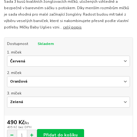
Sada 3 kusů kvalitních žonglovacích míčků, uložených vzhledně a
bezpečně v barevném sáčku s potiskem. Díky menším rozměrům míčků
je sada vhodná pro malé začínající žongléry. Radost budou mít také z
výběru veselých barviček, které si nakombinujete přesně podle vlastní
potřeby. Míčky Baby Uglies vzni...
celý popis
Dostupnost
Skladem
1. míček
2. míček
3. míček
490 Kč
/
ks
405 Kč
bez DPH
Přidat do košíku