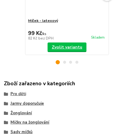
Míček - latexový
Sada míčků
sáček
99 Kč
399 Kč
/
ks
/
ks
Skladem
82 Kč
bez DPH
330 Kč
bez 
Zvolit variantu
Zboží zařazeno v kategoriích
Pro děti
Jarmy doporučuje
Žonglování
Míčky na žonglování
Sady míčků