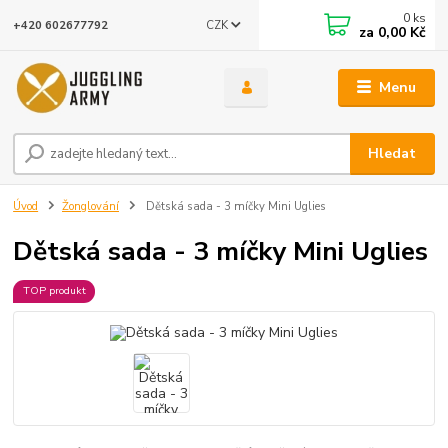
0
ks
CZK
+420 602677792
za
0,00 Kč
Menu
Hledat
Úvod
Žonglování
Dětská sada - 3 míčky Mini Uglies
Dětská sada - 3 míčky Mini Uglies
TOP produkt