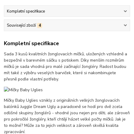
Kompletní specifikace
Související zboží
4
Kompletní specifikace
Sada 3 kusů kvalitních žonglovacích míčků, uložených vzhledně a
bezpečně v barevném sáčku s potiskem. Díky menším rozměrům
míčků je sada vhodná pro malé začínající žongléry. Radost budou
mít také z výběru veselých barviček, které si nakombinujete
přesně podle vlastní potřeby.
Míčky Baby Uglies vznikly z originálních velkých žonglovacích
balónků Juggle Dream Ugly a paradoxně se hodí pro dvě zcela
odlišné skupiny žonglérů - vhodné jsou nejen pro děti, ale zároveň
pro pokročilé žongléry, kteří chtějí házet velké počty míčků. Jak je
to možné? Může za to jejich velikost a zároveň skvělá kvalita
zpracování.