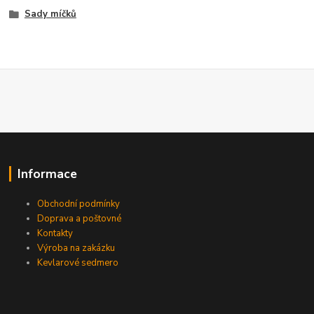
Sady míčků
Informace
Obchodní podmínky
Doprava a poštovné
Kontakty
Výroba na zakázku
Kevlarové sedmero