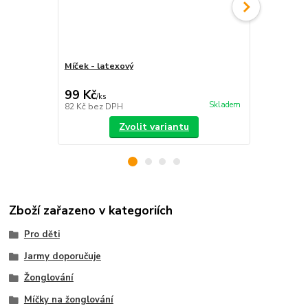
Míček - latexový
Sada míčků
sáček
99 Kč
399 Kč
/
ks
/
ks
Skladem
82 Kč
bez DPH
330 Kč
bez 
Zvolit variantu
Zboží zařazeno v kategoriích
Pro děti
Jarmy doporučuje
Žonglování
Míčky na žonglování