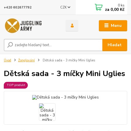
0
ks
CZK
+420 602677792
za
0,00 Kč
Menu
Hledat
Úvod
Žonglování
Dětská sada - 3 míčky Mini Uglies
Dětská sada - 3 míčky Mini Uglies
TOP produkt