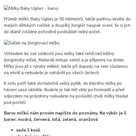
Průměr míčků Baby Uglies je 50 milimetrů, takže padnou skvěle do
malých dětských ručiček a dospělý žonglér naopak ocení, že si jich
do dlaně zvládne pohodlně poskládat velký počet.
Vzhledem ke své velikosti jsou míčky také lehčí než běžný
žonglérský míček. Materiál imituje semiš a je příjemný na dotek.
Míčky jsou již z výroby měkké, takže při dopadu na zem zůstanou
na místě a nebudete je nahánět po všech čertech.
K setu patří také dostatečně velký pytlík, do kterého míčky po
házení zase uklidíte. Budete je tak mít vždy po hromadě a před
odjezdem na prázdniny nebudete na poslední chvíli míčky hledat
pod postelí.
Barvu míčků nám prosím napište do poznámy. Na výběr je 5
barev: modrá, červená, bílá, zelená, oranžová
sada 3 kusů