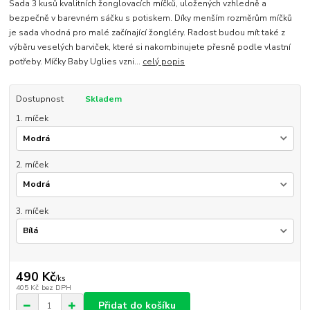
Sada 3 kusů kvalitních žonglovacích míčků, uložených vzhledně a
bezpečně v barevném sáčku s potiskem. Díky menším rozměrům míčků
je sada vhodná pro malé začínající žongléry. Radost budou mít také z
výběru veselých barviček, které si nakombinujete přesně podle vlastní
potřeby. Míčky Baby Uglies vzni...
celý popis
Dostupnost
Skladem
1. míček
2. míček
3. míček
490 Kč
/
ks
405 Kč
bez DPH
Přidat do košíku