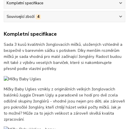
Kompletní specifikace
Související zboží
4
Kompletní specifikace
Sada 3 kusů kvalitních žonglovacích míčků, uložených vzhledně a
bezpečně v barevném sáčku s potiskem. Díky menším rozměrům
míčků je sada vhodná pro malé začínající žongléry. Radost budou
mít také z výběru veselých barviček, které si nakombinujete
přesně podle vlastní potřeby.
Míčky Baby Uglies vznikly z originálních velkých žonglovacích
balónků Juggle Dream Ugly a paradoxně se hodí pro dvě zcela
odlišné skupiny žonglérů - vhodné jsou nejen pro děti, ale zároveň
pro pokročilé žongléry, kteří chtějí házet velké počty míčků. Jak je
to možné? Může za to jejich velikost a zároveň skvělá kvalita
zpracování.