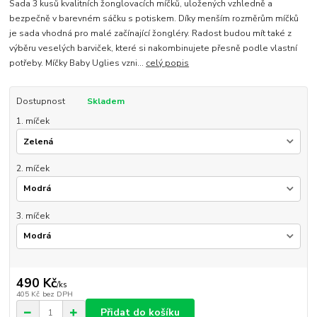
Sada 3 kusů kvalitních žonglovacích míčků, uložených vzhledně a
bezpečně v barevném sáčku s potiskem. Díky menším rozměrům míčků
je sada vhodná pro malé začínající žongléry. Radost budou mít také z
výběru veselých barviček, které si nakombinujete přesně podle vlastní
potřeby. Míčky Baby Uglies vzni...
celý popis
Dostupnost
Skladem
1. míček
2. míček
3. míček
490 Kč
/
ks
405 Kč
bez DPH
Přidat do košíku