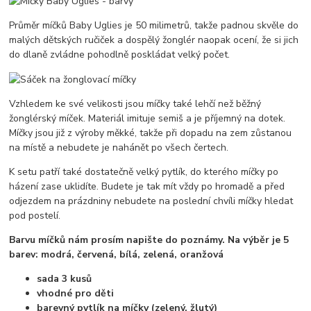
Průměr míčků Baby Uglies je 50 milimetrů, takže padnou skvěle do
malých dětských ručiček a dospělý žonglér naopak ocení, že si jich
do dlaně zvládne pohodlně poskládat velký počet.
Vzhledem ke své velikosti jsou míčky také lehčí než běžný
žonglérský míček. Materiál imituje semiš a je příjemný na dotek.
Míčky jsou již z výroby měkké, takže při dopadu na zem zůstanou
na místě a nebudete je nahánět po všech čertech.
K setu patří také dostatečně velký pytlík, do kterého míčky po
házení zase uklidíte. Budete je tak mít vždy po hromadě a před
odjezdem na prázdniny nebudete na poslední chvíli míčky hledat
pod postelí.
Barvu míčků nám prosím napište do poznámy. Na výběr je 5
barev: modrá, červená, bílá, zelená, oranžová
sada 3 kusů
vhodné pro děti
barevný pytlík na míčky (zelený, žlutý)