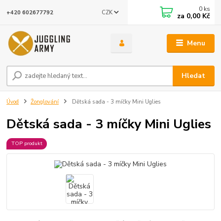
0
ks
CZK
+420 602677792
za
0,00 Kč
Menu
Hledat
Úvod
Žonglování
Dětská sada - 3 míčky Mini Uglies
Dětská sada - 3 míčky Mini Uglies
TOP produkt