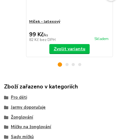
Míček - latexový
Sada míčků
sáček
99 Kč
399 Kč
/
ks
/
ks
Skladem
82 Kč
bez DPH
330 Kč
bez 
Zvolit variantu
Zboží zařazeno v kategoriích
Pro děti
Jarmy doporučuje
Žonglování
Míčky na žonglování
Sady míčků