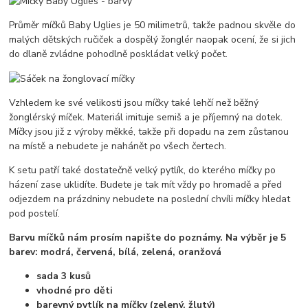
Průměr míčků Baby Uglies je 50 milimetrů, takže padnou skvěle do
malých dětských ručiček a dospělý žonglér naopak ocení, že si jich
do dlaně zvládne pohodlně poskládat velký počet.
Vzhledem ke své velikosti jsou míčky také lehčí než běžný
žonglérský míček. Materiál imituje semiš a je příjemný na dotek.
Míčky jsou již z výroby měkké, takže při dopadu na zem zůstanou
na místě a nebudete je nahánět po všech čertech.
K setu patří také dostatečně velký pytlík, do kterého míčky po
házení zase uklidíte. Budete je tak mít vždy po hromadě a před
odjezdem na prázdniny nebudete na poslední chvíli míčky hledat
pod postelí.
Barvu míčků nám prosím napište do poznámy. Na výběr je 5
barev: modrá, červená, bílá, zelená, oranžová
sada 3 kusů
vhodné pro děti
barevný pytlík na míčky (zelený, žlutý)