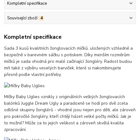
Kompletní specifikace
Související zboží
4
Kompletní specifikace
Sada 3 kusů kvalitních žonglovacích míčků, uložených vzhledně a
bezpečně v barevném sáčku s potiskem. Díky menším rozměrům
míčků je sada vhodná pro malé začínající žongléry. Radost budou
mít také z výběru veselých barviček, které si nakombinujete
přesně podle vlastní potřeby.
Míčky Baby Uglies vznikly z originálních velkých žonglovacích
balónků Juggle Dream Ugly a paradoxně se hodí pro dvě zcela
odlišné skupiny žonglérů - vhodné jsou nejen pro děti, ale zároveň
pro pokročilé žongléry, kteří chtějí házet velké počty míčků. Jak je
to možné? Může za to jejich velikost a zároveň skvělá kvalita
zpracování.