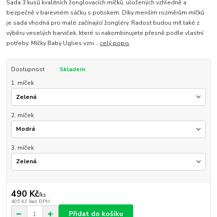
Sada 3 kusů kvalitních žonglovacích míčků, uložených vzhledně a
bezpečně v barevném sáčku s potiskem. Díky menším rozměrům míčků
je sada vhodná pro malé začínající žongléry. Radost budou mít také z
výběru veselých barviček, které si nakombinujete přesně podle vlastní
potřeby. Míčky Baby Uglies vzni...
celý popis
Dostupnost
Skladem
1. míček
2. míček
3. míček
490 Kč
/
ks
405 Kč
bez DPH
Přidat do košíku