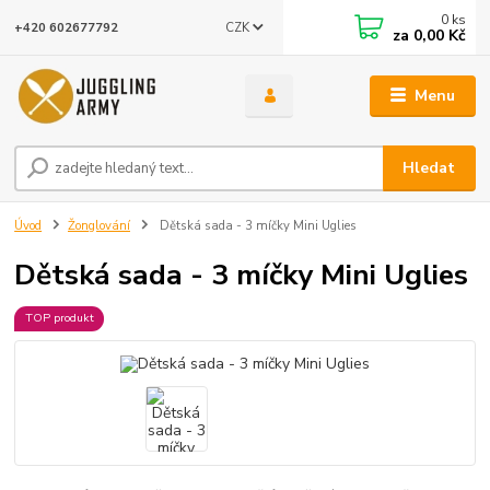
0
ks
CZK
+420 602677792
za
0,00 Kč
Menu
Hledat
Úvod
Žonglování
Dětská sada - 3 míčky Mini Uglies
Dětská sada - 3 míčky Mini Uglies
TOP produkt