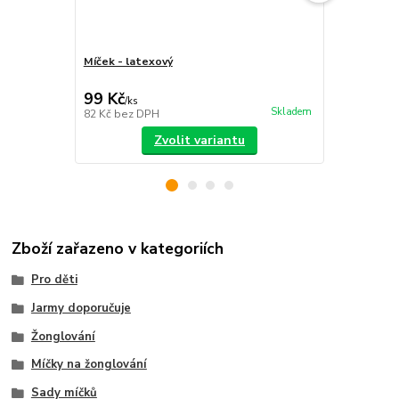
Míček - latexový
Sada míčků
sáček
99 Kč
399 Kč
/
ks
/
ks
Skladem
82 Kč
bez DPH
330 Kč
bez 
Zvolit variantu
Zboží zařazeno v kategoriích
Pro děti
Jarmy doporučuje
Žonglování
Míčky na žonglování
Sady míčků