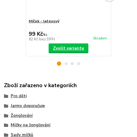
Míček - latexový
Sada míčků
sáček
99 Kč
399 Kč
/
ks
/
ks
Skladem
82 Kč
bez DPH
330 Kč
bez 
Zvolit variantu
Zboží zařazeno v kategoriích
Pro děti
Jarmy doporučuje
Žonglování
Míčky na žonglování
Sady míčků