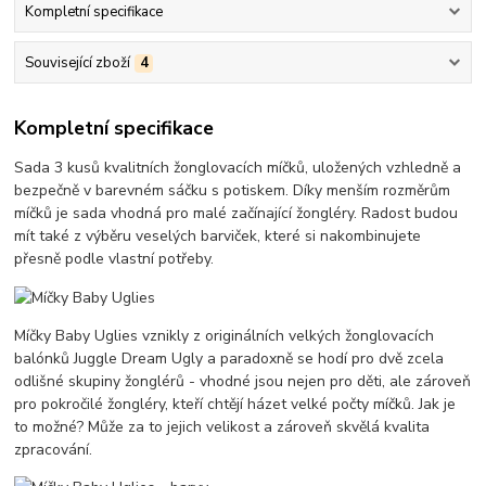
Kompletní specifikace
Související zboží
4
Kompletní specifikace
Sada 3 kusů kvalitních žonglovacích míčků, uložených vzhledně a
bezpečně v barevném sáčku s potiskem. Díky menším rozměrům
míčků je sada vhodná pro malé začínající žongléry. Radost budou
mít také z výběru veselých barviček, které si nakombinujete
přesně podle vlastní potřeby.
Míčky Baby Uglies vznikly z originálních velkých žonglovacích
balónků Juggle Dream Ugly a paradoxně se hodí pro dvě zcela
odlišné skupiny žonglérů - vhodné jsou nejen pro děti, ale zároveň
pro pokročilé žongléry, kteří chtějí házet velké počty míčků. Jak je
to možné? Může za to jejich velikost a zároveň skvělá kvalita
zpracování.