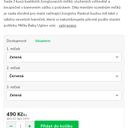
Sada 3 kusů kvalitních žonglovacích míčků, uložených vzhledně a
bezpečně v barevném sáčku s potiskem. Díky menším rozměrům míčků
je sada vhodná pro malé začínající žongléry. Radost budou mít také z
výběru veselých barviček, které si nakombinujete přesně podle vlastní
potřeby. Míčky Baby Uglies vzni...
celý popis
Dostupnost
Skladem
1. míček
2. míček
3. míček
490 Kč
/
ks
405 Kč
bez DPH
Přidat do košíku