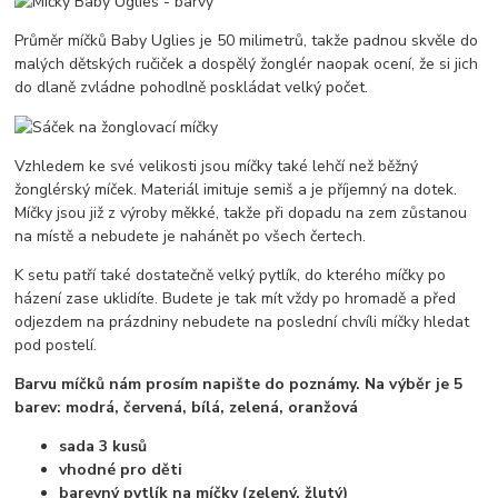
Průměr míčků Baby Uglies je 50 milimetrů, takže padnou skvěle do
malých dětských ručiček a dospělý žonglér naopak ocení, že si jich
do dlaně zvládne pohodlně poskládat velký počet.
Vzhledem ke své velikosti jsou míčky také lehčí než běžný
žonglérský míček. Materiál imituje semiš a je příjemný na dotek.
Míčky jsou již z výroby měkké, takže při dopadu na zem zůstanou
na místě a nebudete je nahánět po všech čertech.
K setu patří také dostatečně velký pytlík, do kterého míčky po
házení zase uklidíte. Budete je tak mít vždy po hromadě a před
odjezdem na prázdniny nebudete na poslední chvíli míčky hledat
pod postelí.
Barvu míčků nám prosím napište do poznámy. Na výběr je 5
barev: modrá, červená, bílá, zelená, oranžová
sada 3 kusů
vhodné pro děti
barevný pytlík na míčky (zelený, žlutý)