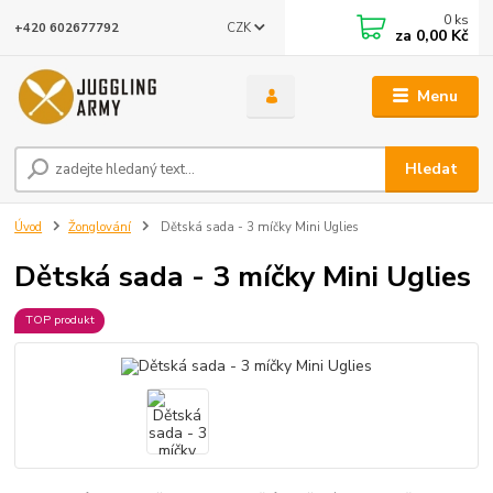
0
ks
CZK
+420 602677792
za
0,00 Kč
Menu
Hledat
Úvod
Žonglování
Dětská sada - 3 míčky Mini Uglies
Dětská sada - 3 míčky Mini Uglies
TOP produkt