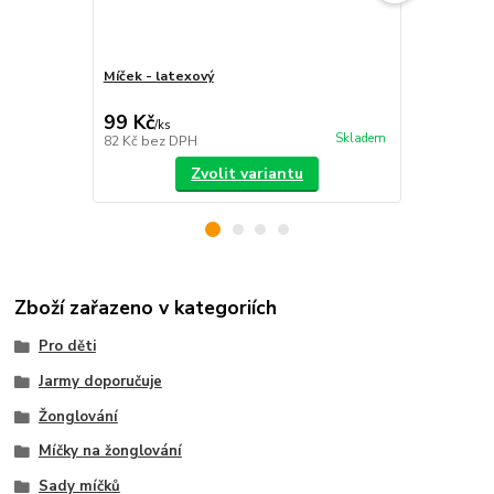
Míček - latexový
Sada míčků
sáček
99 Kč
399 Kč
/
ks
/
ks
Skladem
82 Kč
bez DPH
330 Kč
bez 
Zvolit variantu
Zboží zařazeno v kategoriích
Pro děti
Jarmy doporučuje
Žonglování
Míčky na žonglování
Sady míčků