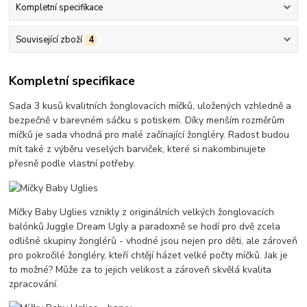
Kompletní specifikace
Související zboží
4
Kompletní specifikace
Sada 3 kusů kvalitních žonglovacích míčků, uložených vzhledně a
bezpečně v barevném sáčku s potiskem. Díky menším rozměrům
míčků je sada vhodná pro malé začínající žongléry. Radost budou
mít také z výběru veselých barviček, které si nakombinujete
přesně podle vlastní potřeby.
Míčky Baby Uglies vznikly z originálních velkých žonglovacích
balónků Juggle Dream Ugly a paradoxně se hodí pro dvě zcela
odlišné skupiny žonglérů - vhodné jsou nejen pro děti, ale zároveň
pro pokročilé žongléry, kteří chtějí házet velké počty míčků. Jak je
to možné? Může za to jejich velikost a zároveň skvělá kvalita
zpracování.