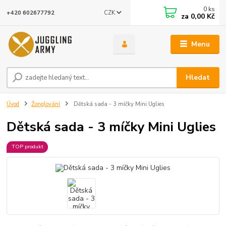
0
ks
CZK
+420 602677792
za
0,00 Kč
Menu
Hledat
Úvod
Žonglování
Dětská sada - 3 míčky Mini Uglies
Dětská sada - 3 míčky Mini Uglies
TOP produkt