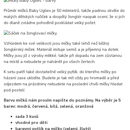
Průměr míčků Baby Uglies je 50 milimetrů, takže padnou skvěle do
malých dětských ručiček a dospělý žonglér naopak ocení, že si jich
do dlaně zvládne pohodlně poskládat velký počet.
Vzhledem ke své velikosti jsou míčky také lehčí než běžný
žonglérský míček. Materiál imituje semiš a je příjemný na dotek.
Míčky jsou již z výroby měkké, takže při dopadu na zem zůstanou
na místě a nebudete je nahánět po všech čertech.
K setu patří také dostatečně velký pytlík, do kterého míčky po
házení zase uklidíte. Budete je tak mít vždy po hromadě a před
odjezdem na prázdniny nebudete na poslední chvíli míčky hledat
pod postelí.
Barvu míčků nám prosím napište do poznámy. Na výběr je 5
barev: modrá, červená, bílá, zelená, oranžová
sada 3 kusů
vhodné pro děti
barevný pytlík na míčky (zelený, žlutý)