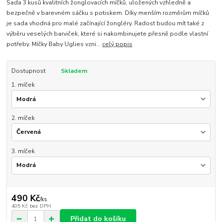
Sada 3 kusů kvalitních žonglovacích míčků, uložených vzhledně a
bezpečně v barevném sáčku s potiskem. Díky menším rozměrům míčků
je sada vhodná pro malé začínající žongléry. Radost budou mít také z
výběru veselých barviček, které si nakombinujete přesně podle vlastní
potřeby. Míčky Baby Uglies vzni...
celý popis
Dostupnost
Skladem
1. míček
2. míček
3. míček
490 Kč
/
ks
405 Kč
bez DPH
Přidat do košíku