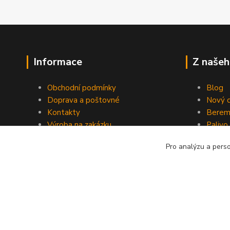
Informace
Z našeh
Obchodní podmínky
Blog
Doprava a poštovné
Nový d
Kontakty
Berem
Výroba na zakázku
Palivo
Kevlarové sedmero
Pro analýzu a pers
Kopyrájt - Jarmy.cz