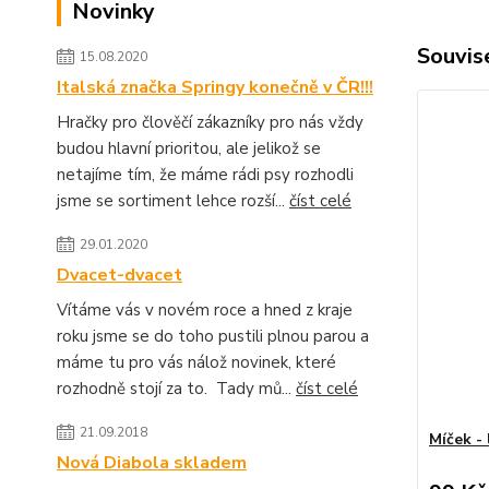
Novinky
Souvise
15.08.2020
Italská značka Springy konečně v ČR!!!
Hračky pro člověčí zákazníky pro nás vždy
budou hlavní prioritou, ale jelikož se
netajíme tím, že máme rádi psy rozhodli
jsme se sortiment lehce rozší...
číst celé
29.01.2020
Dvacet-dvacet
Vítáme vás v novém roce a hned z kraje
roku jsme se do toho pustili plnou parou a
máme tu pro vás nálož novinek, které
rozhodně stojí za to. Tady mů...
číst celé
21.09.2018
Míček -
Nová Diabola skladem