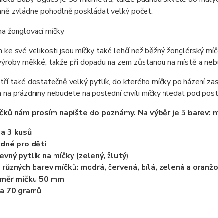
laně zvládne pohodlně poskládat velký počet.
ke své velikosti jsou míčky také lehčí než běžný žonglérský míče
z výroby měkké, takže při dopadu na zem zůstanou na místě a neb
tří také dostatečně velký pytlík, do kterého míčky po házení za
na prázdniny nebudete na poslední chvíli míčky hledat pod poste
čků nám prosím napište do poznámy. Na výběr je 5 barev: mo
a 3 kusů
dné pro děti
evný pytlík na míčky (zelený, žlutý)
 různých barev míčků: modrá, červená, bílá, zelená a oranž
ůměr míčku 50 mm
a 70 gramů