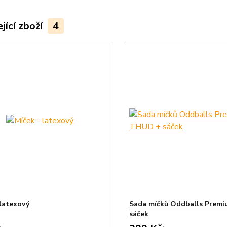
jící zboží
4
 latexový
Sada míčků Oddballs Prem
sáček