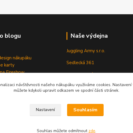
o blogu
Naše výdejna
Juggling Army s.r.o.
esign nákupáku
Sedlecká 361
e karty
 na Fireshow
28401 Kutná Hora
onalizaci návštěvnosti našeho nákupáku využíváme cookies. Nastavení v
můžete kdykoli upravit odkazem ve spodní části stránek.
Souhlasím
Nastavení
Souhlas můžete odmítnout
zde
.