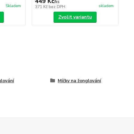
449 Kč
1
/
ks
Skladem
skladem
371 Kč
bez DPH
10
Zvolit variantu
lování
Míčky na žonglování