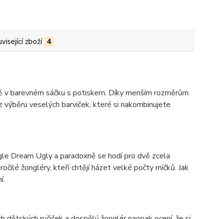
visející zboží
4
čně v barevném sáčku s potiskem. Díky menším rozměrům
z výběru veselých barviček, které si nakombinujete
ggle Dream Ugly a paradoxně se hodí pro dvě zcela
očilé žongléry, kteří chtějí házet velké počty míčků. Jak
í.
 dětských ručiček a dospělý žonglér naopak ocení, že si