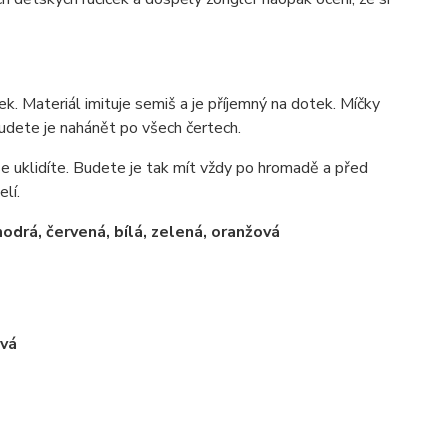
k. Materiál imituje semiš a je příjemný na dotek. Míčky
udete je nahánět po všech čertech.
se uklidíte. Budete je tak mít vždy po hromadě a před
lí.
drá, červená, bílá, zelená, oranžová
ová