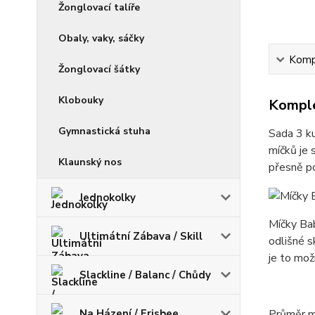
Žonglovací talíře
Obaly, vaky, sáčky
Kompl
Žonglovací šátky
Klobouky
Komple
Gymnastická stuha
Sada 3 k
míčků je 
Klaunský nos
přesně po
Jednokolky
Míčky Bab
Ultimátní Zábava / Skill
odlišné s
je to mož
Slackline / Balanc / Chůdy
Na Házení / Frisbee
Průměr mí