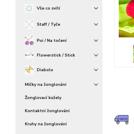
Vše co svítí
Staff / Tyče
Poi / Na točení
Flowerstick / Stick
Diabolo
Míčky na žonglování
Žonglovací kužely
Kontaktní žonglování
Kruhy na žonglování