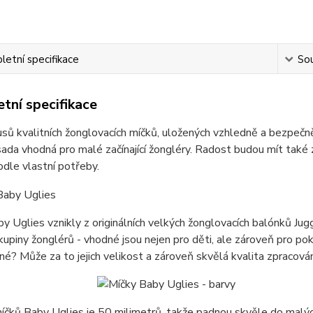
etní specifikace
Sou
tní specifikace
usů kvalitních žonglovacích míčků, uložených vzhledně a bezpe
sada vhodná pro malé začínající žongléry. Radost budou mít také 
dle vlastní potřeby.
y Uglies vznikly z originálních velkých žonglovacích balónků Ju
kupiny žonglérů - vhodné jsou nejen pro děti, ale zároveň pro pokr
né? Může za to jejich velikost a zároveň skvělá kvalita zpracován
čků Baby Uglies je 50 milimetrů, takže padnou skvěle do malých