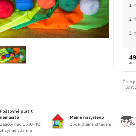
1. 
2. 
3. 
49
405
Číslo p
Hlídat 
Poštovné platit
nemusíte
Máme nasysleno
Balíčky nad 1500,- Kč
Zboží držíme skladem
lifrujeme zdarma