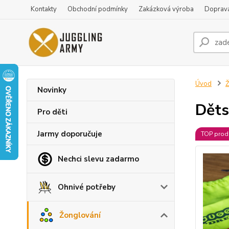
Kontakty
Obchodní podmínky
Zakázková výroba
Doprava
Úvod
Ž
Novinky
Děts
Pro děti
Jarmy doporučuje
TOP prod
Nechci slevu zadarmo
Ohnivé potřeby
Žonglování