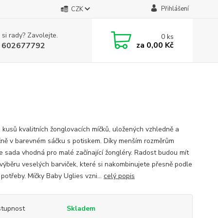
Přihlášení
CZK
 si rady? Zavolejte.
0
ks
za
0,00 Kč
 602677792
 kusů kvalitních žonglovacích míčků, uložených vzhledně a
ně v barevném sáčku s potiskem. Díky menším rozměrům
je sada vhodná pro malé začínající žongléry. Radost budou mít
 výběru veselých barviček, které si nakombinujete přesně podle
 potřeby. Míčky Baby Uglies vzni...
celý popis
tupnost
Skladem