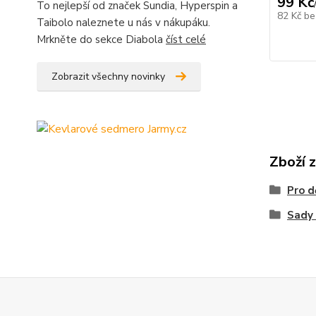
99 Kč
To nejlepší od značek Sundia, Hyperspin a
82 Kč
be
Taibolo naleznete u nás v nákupáku.
Mrkněte do sekce Diabola
číst celé
Zobrazit všechny novinky
Zboží 
Pro d
Sady