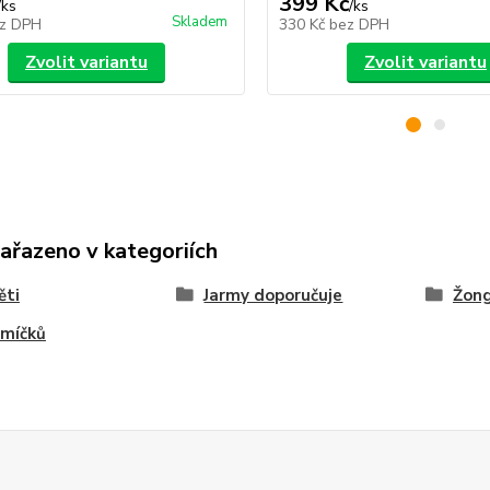
399 Kč
/
ks
/
ks
Skladem
z DPH
330 Kč
bez DPH
Zvolit variantu
Zvolit variantu
zařazeno v kategoriích
ěti
Jarmy doporučuje
Žong
 míčků