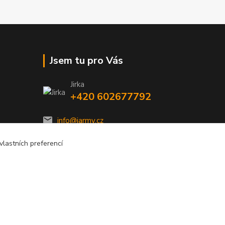
Jsem tu pro Vás
Jirka
+420 602677792
info@jarmy.cz
lastních preferencí