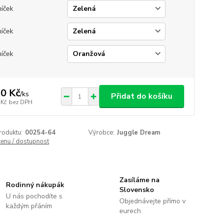
míček
míček
míček
0 Kč
/
ks
Přidat do košíku
 Kč
bez DPH
roduktu:
00254-64
Výrobce:
Juggle Dream
cenu / dostupnost
Zasíláme na
Rodinný nákupák
Slovensko
U nás pochodíte s
Objednávejte přímo v
každým přáním
eurech