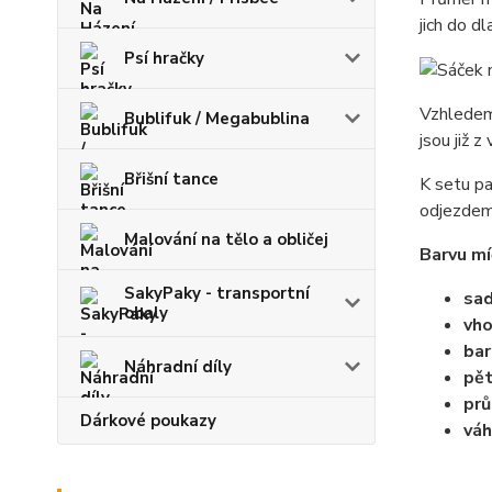
jich do d
Psí hračky
Vzhledem 
Bublifuk / Megabublina
jsou již 
Břišní tance
K setu pa
odjezdem 
Malování na tělo a obličej
Barvu mí
SakyPaky - transportní
sad
obaly
vho
bar
Náhradní díly
pět
pr
Dárkové poukazy
váh