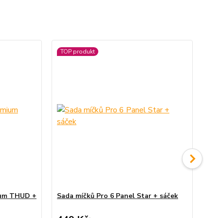
TOP produkt
ium THUD +
Sada míčků Pro 6 Panel Star + sáček
Ju