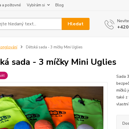
 a poštovné
Vybírám si
Blog
Nevíte
Hledat
+420
onglování
Dětská sada - 3 míčky Mini Uglies
ká sada - 3 míčky Mini Uglies
ukt
Sada 3
bezpeč
míčků 
také z
vlastní
Dos