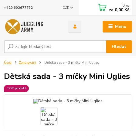
0
ks
CZK
+420 602677792
za
0,00 Kč
Menu
Hledat
Úvod
Žonglování
Dětská sada - 3 míčky Mini Uglies
Dětská sada - 3 míčky Mini Uglies
TOP produkt