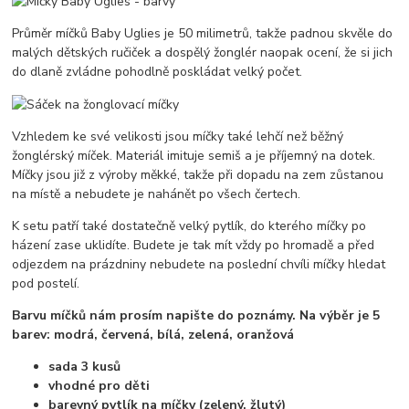
Průměr míčků Baby Uglies je 50 milimetrů, takže padnou skvěle do
malých dětských ručiček a dospělý žonglér naopak ocení, že si jich
do dlaně zvládne pohodlně poskládat velký počet.
Vzhledem ke své velikosti jsou míčky také lehčí než běžný
žonglérský míček. Materiál imituje semiš a je příjemný na dotek.
Míčky jsou již z výroby měkké, takže při dopadu na zem zůstanou
na místě a nebudete je nahánět po všech čertech.
K setu patří také dostatečně velký pytlík, do kterého míčky po
házení zase uklidíte. Budete je tak mít vždy po hromadě a před
odjezdem na prázdniny nebudete na poslední chvíli míčky hledat
pod postelí.
Barvu míčků nám prosím napište do poznámy. Na výběr je 5
barev: modrá, červená, bílá, zelená, oranžová
sada 3 kusů
vhodné pro děti
barevný pytlík na míčky (zelený, žlutý)