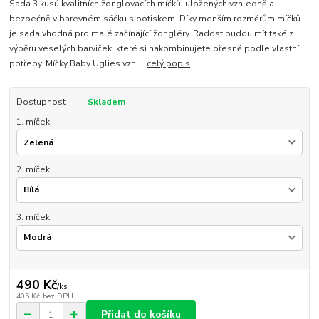
Sada 3 kusů kvalitních žonglovacích míčků, uložených vzhledně a
bezpečně v barevném sáčku s potiskem. Díky menším rozměrům míčků
je sada vhodná pro malé začínající žongléry. Radost budou mít také z
výběru veselých barviček, které si nakombinujete přesně podle vlastní
potřeby. Míčky Baby Uglies vzni...
celý popis
Dostupnost
Skladem
1. míček
2. míček
3. míček
490 Kč
/
ks
405 Kč
bez DPH
Přidat do košíku