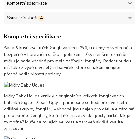
Kompletní specifikace
Související zboží
4
Kompletní specifikace
Sada 3 kusů kvalitních žonglovacích míčků, uložených vzhledně a
bezpečně v barevném sáčku s potiskem. Díky menším rozměrům
míčků je sada vhodná pro malé začínající žongléry. Radost budou
mít také z výběru veselých barviček, které si nakombinujete
přesně podle vlastní potřeby.
Míčky Baby Uglies vznikly z originálních velkých žonglovacích
balónků Juggle Dream Ugly a paradoxně se hodí pro dvě zcela
odlišné skupiny žonglérů - vhodné jsou nejen pro děti, ale zároveň
pro pokročilé žongléry, kteří chtějí házet velké počty míčků. Jak je
to možné? Může za to jejich velikost a zároveň skvělá kvalita
zpracování.