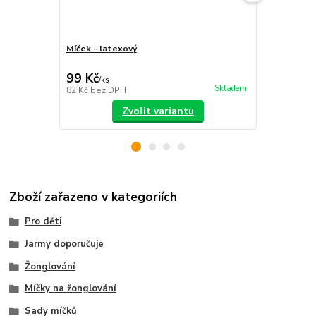
Míček - latexový
Sada míčků
sáček
99 Kč
399 Kč
/
ks
/
ks
Skladem
82 Kč
bez DPH
330 Kč
bez 
Zvolit variantu
Zboží zařazeno v kategoriích
Pro děti
Jarmy doporučuje
Žonglování
Míčky na žonglování
Sady míčků