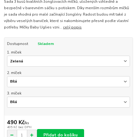
Sada 3 kusů kvalitních žonglovacích míčků, uložených vzhledně a
bezpečně v barevném sáčku s potiskem. Díky menším rozměrům míčků
je sada vhodná pro malé začínající žongléry. Radost budou mít také z
výběru veselých barviček, které si nakombinujete přesně podle vlastní
potřeby. Míčky Baby Uglies vzni...
celý popis
Dostupnost
Skladem
1. míček
2. míček
3. míček
490 Kč
/
ks
405 Kč
bez DPH
Přidat do košíku