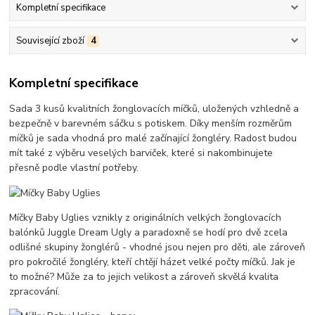
Kompletní specifikace
Související zboží
4
Kompletní specifikace
Sada 3 kusů kvalitních žonglovacích míčků, uložených vzhledně a
bezpečně v barevném sáčku s potiskem. Díky menším rozměrům
míčků je sada vhodná pro malé začínající žongléry. Radost budou
mít také z výběru veselých barviček, které si nakombinujete
přesně podle vlastní potřeby.
Míčky Baby Uglies vznikly z originálních velkých žonglovacích
balónků Juggle Dream Ugly a paradoxně se hodí pro dvě zcela
odlišné skupiny žonglérů - vhodné jsou nejen pro děti, ale zároveň
pro pokročilé žongléry, kteří chtějí házet velké počty míčků. Jak je
to možné? Může za to jejich velikost a zároveň skvělá kvalita
zpracování.