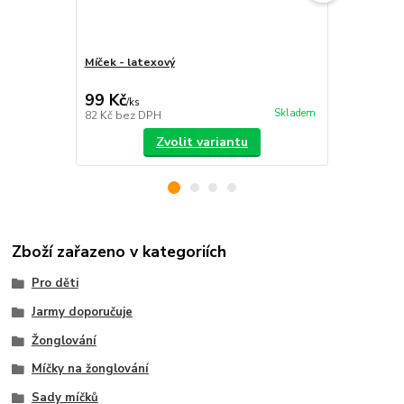
Míček - latexový
Sada míčků
sáček
99 Kč
399 Kč
/
ks
/
ks
Skladem
82 Kč
bez DPH
330 Kč
bez 
Zvolit variantu
Zboží zařazeno v kategoriích
Pro děti
Jarmy doporučuje
Žonglování
Míčky na žonglování
Sady míčků