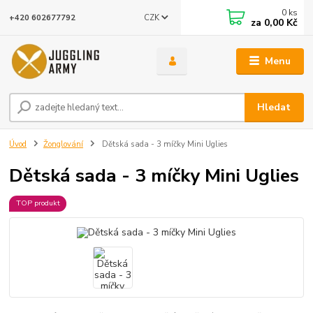
0
ks
CZK
+420 602677792
za
0,00 Kč
Menu
Hledat
Úvod
Žonglování
Dětská sada - 3 míčky Mini Uglies
Dětská sada - 3 míčky Mini Uglies
TOP produkt