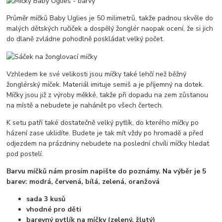
Průměr míčků Baby Uglies je 50 milimetrů, takže padnou skvěle do
malých dětských ručiček a dospělý žonglér naopak ocení, že si jich
do dlaně zvládne pohodlně poskládat velký počet.
Vzhledem ke své velikosti jsou míčky také lehčí než běžný
žonglérský míček. Materiál imituje semiš a je příjemný na dotek.
Míčky jsou již z výroby měkké, takže při dopadu na zem zůstanou
na místě a nebudete je nahánět po všech čertech.
K setu patří také dostatečně velký pytlík, do kterého míčky po
házení zase uklidíte. Budete je tak mít vždy po hromadě a před
odjezdem na prázdniny nebudete na poslední chvíli míčky hledat
pod postelí.
Barvu míčků nám prosím napište do poznámy. Na výběr je 5
barev: modrá, červená, bílá, zelená, oranžová
sada 3 kusů
vhodné pro děti
barevný pytlík na míčky (zelený, žlutý)