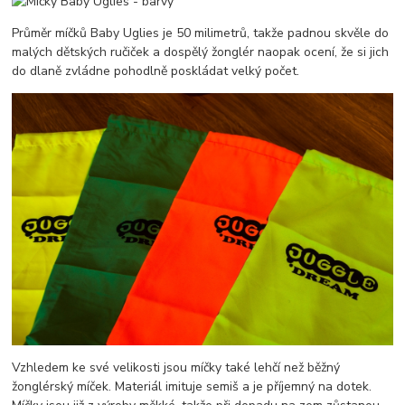
Průměr míčků Baby Uglies je 50 milimetrů, takže padnou skvěle do
malých dětských ručiček a dospělý žonglér naopak ocení, že si jich
do dlaně zvládne pohodlně poskládat velký počet.
Vzhledem ke své velikosti jsou míčky také lehčí než běžný
žonglérský míček. Materiál imituje semiš a je příjemný na dotek.