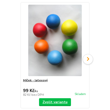
Míček - latexový
Sada míčků
sáček
99 Kč
399 Kč
/
ks
/
ks
Skladem
82 Kč
bez DPH
330 Kč
bez 
Zvolit variantu