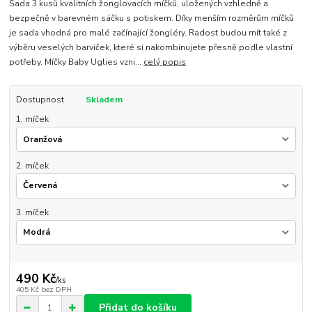
Sada 3 kusů kvalitních žonglovacích míčků, uložených vzhledně a
bezpečně v barevném sáčku s potiskem. Díky menším rozměrům míčků
je sada vhodná pro malé začínající žongléry. Radost budou mít také z
výběru veselých barviček, které si nakombinujete přesně podle vlastní
potřeby. Míčky Baby Uglies vzni...
celý popis
Dostupnost
Skladem
1. míček
2. míček
3. míček
490 Kč
/
ks
405 Kč
bez DPH
Přidat do košíku