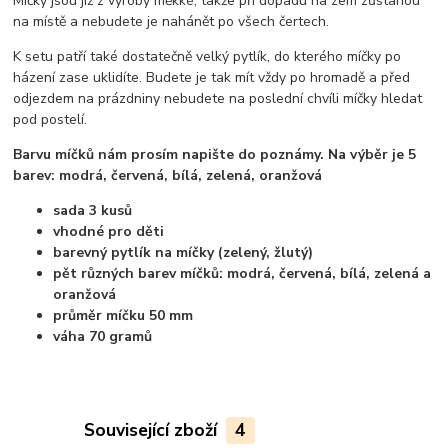
Míčky jsou již z výroby měkké, takže při dopadu na zem zůstanou
na místě a nebudete je nahánět po všech čertech.
K setu patří také dostatečně velký pytlík, do kterého míčky po
házení zase uklidíte. Budete je tak mít vždy po hromadě a před
odjezdem na prázdniny nebudete na poslední chvíli míčky hledat
pod postelí.
Barvu míčků nám prosím napište do poznámy. Na výběr je 5
barev: modrá, červená, bílá, zelená, oranžová
sada 3 kusů
vhodné pro děti
barevný pytlík na míčky (zelený, žlutý)
pět různých barev míčků: modrá, červená, bílá, zelená a
oranžová
průměr míčku 50 mm
váha 70 gramů
Související zboží
4