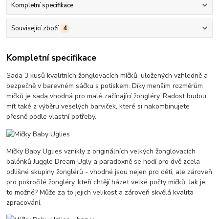
Kompletní specifikace
Související zboží
4
Kompletní specifikace
Sada 3 kusů kvalitních žonglovacích míčků, uložených vzhledně a
bezpečně v barevném sáčku s potiskem. Díky menším rozměrům
míčků je sada vhodná pro malé začínající žongléry. Radost budou
mít také z výběru veselých barviček, které si nakombinujete
přesně podle vlastní potřeby.
Míčky Baby Uglies vznikly z originálních velkých žonglovacích
balónků Juggle Dream Ugly a paradoxně se hodí pro dvě zcela
odlišné skupiny žonglérů - vhodné jsou nejen pro děti, ale zároveň
pro pokročilé žongléry, kteří chtějí házet velké počty míčků. Jak je
to možné? Může za to jejich velikost a zároveň skvělá kvalita
zpracování.