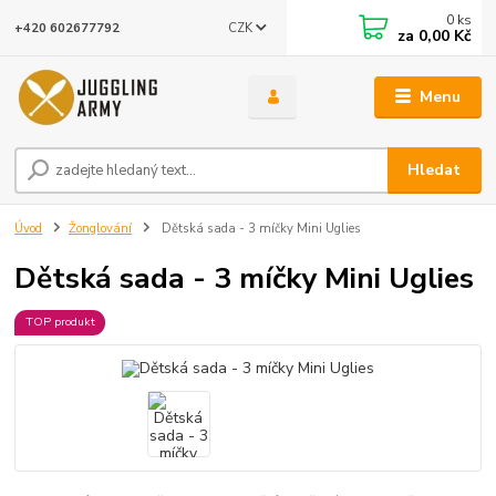
0
ks
CZK
+420 602677792
za
0,00 Kč
Menu
Hledat
Úvod
Žonglování
Dětská sada - 3 míčky Mini Uglies
Dětská sada - 3 míčky Mini Uglies
TOP produkt