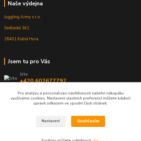
Naše výdejna
Juggling Army s.r.o.
Sedlecká 361
28401 Kutná Hora
Jsem tu pro Vás
Jirka
+420 602677792
Pro analýzu a personalizaci návštěvnosti našeho nákupáku
info@jarmy.cz
využíváme cookies. Nastavení vlastních preferencí můžete kdykoli
upravit odkazem ve spodní části stránek.
Souhlasím
Nastavení
Kopyrájt - Jarmy.cz
Souhlas můžete odmítnout
zde
.