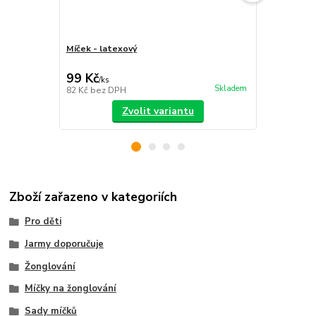
Míček - latexový
Sada míčků
sáček
99 Kč
399 Kč
/
ks
/
ks
Skladem
82 Kč
bez DPH
330 Kč
bez 
Zvolit variantu
Zboží zařazeno v kategoriích
Pro děti
Jarmy doporučuje
Žonglování
Míčky na žonglování
Sady míčků