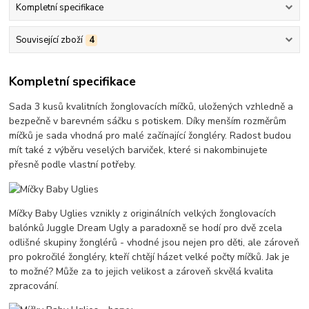
Kompletní specifikace
Související zboží
4
Kompletní specifikace
Sada 3 kusů kvalitních žonglovacích míčků, uložených vzhledně a
bezpečně v barevném sáčku s potiskem. Díky menším rozměrům
míčků je sada vhodná pro malé začínající žongléry. Radost budou
mít také z výběru veselých barviček, které si nakombinujete
přesně podle vlastní potřeby.
Míčky Baby Uglies vznikly z originálních velkých žonglovacích
balónků Juggle Dream Ugly a paradoxně se hodí pro dvě zcela
odlišné skupiny žonglérů - vhodné jsou nejen pro děti, ale zároveň
pro pokročilé žongléry, kteří chtějí házet velké počty míčků. Jak je
to možné? Může za to jejich velikost a zároveň skvělá kvalita
zpracování.