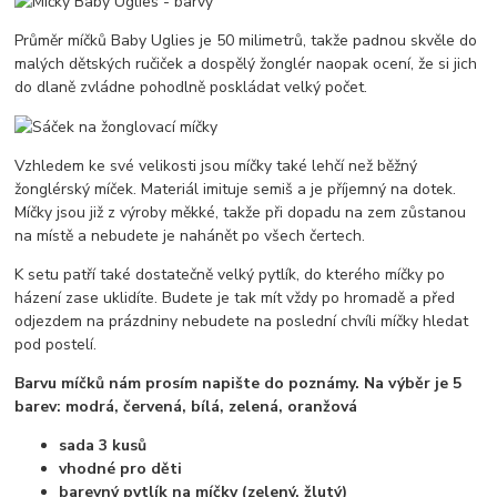
Průměr míčků Baby Uglies je 50 milimetrů, takže padnou skvěle do
malých dětských ručiček a dospělý žonglér naopak ocení, že si jich
do dlaně zvládne pohodlně poskládat velký počet.
Vzhledem ke své velikosti jsou míčky také lehčí než běžný
žonglérský míček. Materiál imituje semiš a je příjemný na dotek.
Míčky jsou již z výroby měkké, takže při dopadu na zem zůstanou
na místě a nebudete je nahánět po všech čertech.
K setu patří také dostatečně velký pytlík, do kterého míčky po
házení zase uklidíte. Budete je tak mít vždy po hromadě a před
odjezdem na prázdniny nebudete na poslední chvíli míčky hledat
pod postelí.
Barvu míčků nám prosím napište do poznámy. Na výběr je 5
barev: modrá, červená, bílá, zelená, oranžová
sada 3 kusů
vhodné pro děti
barevný pytlík na míčky (zelený, žlutý)