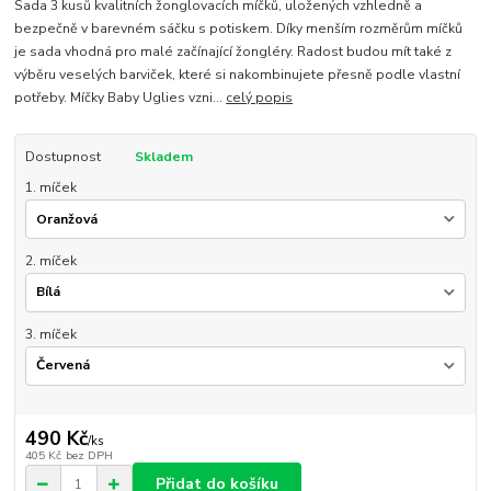
Sada 3 kusů kvalitních žonglovacích míčků, uložených vzhledně a
bezpečně v barevném sáčku s potiskem. Díky menším rozměrům míčků
je sada vhodná pro malé začínající žongléry. Radost budou mít také z
výběru veselých barviček, které si nakombinujete přesně podle vlastní
potřeby. Míčky Baby Uglies vzni...
celý popis
Dostupnost
Skladem
1. míček
2. míček
3. míček
490 Kč
/
ks
405 Kč
bez DPH
Přidat do košíku