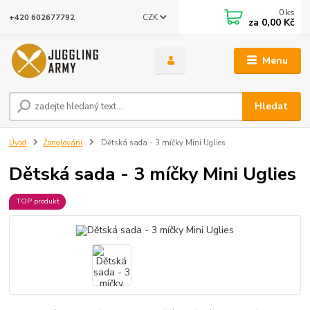
0
ks
CZK
+420 602677792
za
0,00 Kč
Menu
Hledat
Úvod
Žonglování
Dětská sada - 3 míčky Mini Uglies
Dětská sada - 3 míčky Mini Uglies
TOP produkt